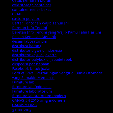
Cetak Kemasan Murah
cold storage container
container reefer bekas
CRAIPC
custom polybox
Daftar Tontonan Wajib Tahun Ini
Deretan Info Terkini
Deretan Info Terkini yang Wajib Kamu Tahu Hari Ini
Desain Kemasan Menarik
desain laboratorium
distribusi barang
distributor cigweld indonesia
distributor kayu di jakarta
distributor polybox di jabodetabek
ekspedisi perusahaan
Facebook Untuk Jualan
Ford vs. Rival: Pertarungan Sengit di Dunia Otomotif
yang Semakin Memanas
Furniture lab
furniture lab Indonesia
Furniture laboratorium
furniture laboratorium modern
GANAS #4 2015 omg indonesia
GANAS 5 OMG
ganas omg