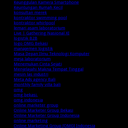
Keunggulan Kamera Smartphone
Keuntungan Rumah Kecil
konsultan merek
kontraktor swimming pool
kontraktor whirlpool
lemari asam laboratorium
Live | Gathering Nasional XI
logistik B2B
logo OMG Bekasi
manajemen logistik
Masa Depan Ilmu Teknologi Komputer
meja laboratorium
Menemukan Cinta Sejati
Menjelajahi Makna Tempat Tinggal
mesin las industri
Meta Ads agency Bali
monthly family villa bali
omg
omg bekasi.
omg indonesia
online marketer group
Online Marketer Group Bekasi
Online Marketer Group Indonesia
online marketing
Online Marketing Group [OMG] Indonesia