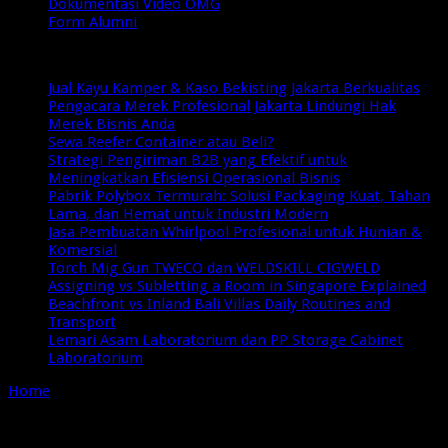
Dokumentasi Video OMG
Form Alumni
Breaking News
Jual Kayu Kamper & Kaso Bekisting Jakarta Berkualitas
Pengacara Merek Profesional Jakarta Lindungi Hak
Merek Bisnis Anda
Sewa Reefer Container atau Beli?
Strategi Pengiriman B2B yang Efektif untuk
Meningkatkan Efisiensi Operasional Bisnis
Pabrik Polybox Termurah: Solusi Packaging Kuat, Tahan
Lama, dan Hemat untuk Industri Modern
Jasa Pembuatan Whirlpool Profesional untuk Hunian &
Komersial
Torch Mig Gun TWECO dan WELDSKILL CIGWELD
Assigning vs Subletting a Room in Singapore Explained
Beachfront vs Inland Bali Villas Daily Routines and
Transport
Lemari Asam Laboratorium dan PP Storage Cabinet
Laboratorium
Home
/
Sitemap Page
Sitemap Page