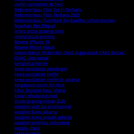
reefer container 40 feet
Rekomendasi Film Sci-Fi Terbaru
Rekomendasi Film Terbaru 2025
Rekomendasi Furniture Berkualitas untuk Hunian
Nyaman dan Elegan
resep pizza goreng mini
resepi pizza goreng
Review iPhone 16
Review Mobil Klasik
Salam Banjir Order dari OMG Jogja untuk OMG Bekasi
[OMG Indonesia]
sengketa merek
sewa container pendingin
sewa container reefer
sewa container reefer di jakarta
singapore room for rent
Situs Seputar Daur Ulang
smart shopping mall
strategi pengiriman B2B
supplier alat las profesional
supplier kayu jakarta
supplier kayu proyek jakarta
supplier polybox indonesia
supply chain
teknoexpert