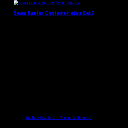
Sewa Reefer Container atau Beli?
2 minggu ago
Who's Online
3 visitors online now
1 guests,
2 bots,
0 members
Web Traffic
Today's Views:
15
Today's Visitors:
15
Yesterday's Views:
4
Last 7 Days Views:
43
Last 30 Days Views:
1,074
Last 365 Days Views:
7,883
Total Views:
648,522
Total Visitors:
203,169
Powered by
Online Marketer Group Indonesia
© Copyright 2026, All Rights Reserved
OMG Indonesia