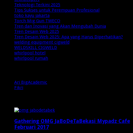
Teknologi Terkini 2025
Tips Sukses untuk Perempuan Profesional
toko kayu jakarta
Torch Mig Gun TWECO
Tren dan Inovasi yang Akan Mengubah Dunia
Tren Desain Web 2025
Tren Desain Web 2025: Apa yang Harus Diperhatikan?
welding equipment cigweld
WELDSKILL CIGWELD
whirlpool hotel
whirlpool rumah
Authors
Ari BigAcademic
(2)
Fikri
(90)
Popular Posts
Gathering OMG JaBoDeTaBekasi Mypadz Cafe
Februari 2017