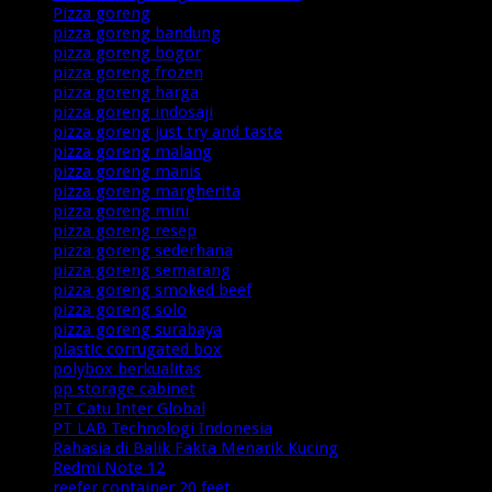
Pizza goreng
pizza goreng bandung
pizza goreng bogor
pizza goreng frozen
pizza goreng harga
pizza goreng indosaji
pizza goreng just try and taste
pizza goreng malang
pizza goreng manis
pizza goreng margherita
pizza goreng mini
pizza goreng resep
pizza goreng sederhana
pizza goreng semarang
pizza goreng smoked beef
pizza goreng solo
pizza goreng surabaya
plastic corrugated box
polybox berkualitas
⁠pp storage cabinet
PT Catu Inter Global
PT LAB Technologi Indonesia
Rahasia di Balik Fakta Menarik Kucing
Redmi Note 12
reefer container 20 feet