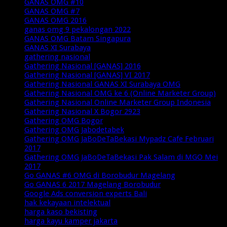
GANAS OMG #10
GANAS OMG #7
GANAS OMG 2016
ganas omg 9 pekalongan 2022
GANAS OMG Batam Singapura
GANAS XI Surabaya
gathering nasional
Gathering Nasional [GANAS] 2016
Gathering Nasional [GANAS] VI 2017
Gathering Nasional GANAS XI Surabaya OMG
Gathering Nasional OMG ke 6 (Online Marketer Group)
Gathering Nasional Online Marketer Group Indonesia
Gathering Nasional X Bogor 2923
Gathering OMG Bogor
Gathering OMG Jabodetabek
Gathering OMG JaBoDeTaBekasi Mypadz Cafe Februari
2017
Gathering OMG JaBoDeTaBekasi Pak Salam di MGO Mei
2017
Go GANAS #6 OMG di Borobudur Magelang
Go GANAS 6 2017 Magelang Borobudur
Google Ads conversion experts Bali
hak kekayaan intelektual
harga kaso bekisting
harga kayu kamper jakarta