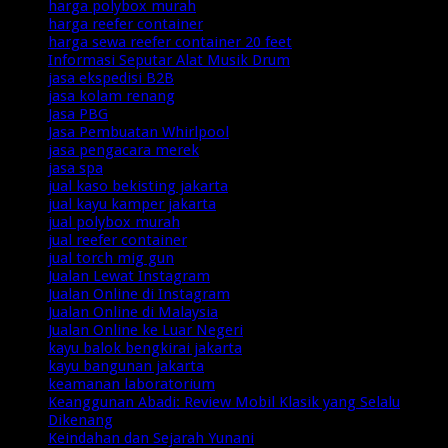
harga polybox murah
harga reefer container
harga sewa reefer container 20 feet
Informasi Seputar Alat Musik Drum
jasa ekspedisi B2B
jasa kolam renang
Jasa PBG
Jasa Pembuatan Whirlpool
jasa pengacara merek
jasa spa
jual kaso bekisting jakarta
jual kayu kamper jakarta
jual polybox murah
jual reefer container
jual torch mig gun
Jualan Lewat Instagram
Jualan Online di Instagram
Jualan Online di Malaysia
Jualan Online ke Luar Negeri
kayu balok bengkirai jakarta
kayu bangunan jakarta
keamanan laboratorium
Keanggunan Abadi: Review Mobil Klasik yang Selalu
Dikenang
Keindahan dan Sejarah Yunani