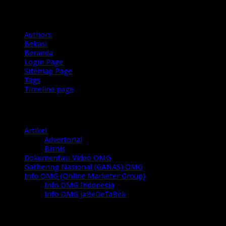
Pages
Authors
Bekasi
Beranda
Login Page
Sitemap Page
Tags
Timeline page
Categories
Artikel
Advertorial
Bisnis
Dokumentasi Video OMG
Gathering Nasional (GANAS) OMG
Info OMG (Online Marketer Group)
Info OMG Indonesia
Info OMG JaBeDeTaBek
Tags