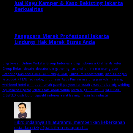
Jual Kayu Kamper & Kaso Bekisting Jakarta
Berkualitas
2 minggu ago
Pengacara Merek Profesional Jakarta
Lindungi Hak Merek Bisnis Anda
2 minggu ago
omg bekasi.
Online Marketer Group Indonesia
omg indonesia
Online Marketer
Group Bekasi
desain laboratorium
gathering nasional
online marketer group
Gathering Nasional GANAS XI Surabaya OMG
Furniture laboratorium
Bisnis Dengan
Facebook
PT LAB Technologi Indonesia
Agus Piranhamas
omg
jasa kolam renang
whirlpool hotel
whirlpool rumah
pabrik polybox termurah
aksesoris las mig
welding
equipment cigweld
lemari asam laboratorium
Torch Mig Gun TWECO
WELDSKILL
CIGWELD
distributor cigweld indonesia
alat las mig
mesin las industri
Fikri: Indahnya shilaturahmi, memberikan keberkahan
usia dan rizky (baik ilmu maupun fi...