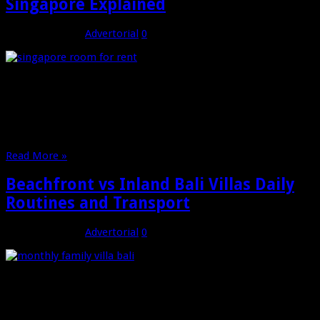
Singapore Explained
Januari 23, 2026
Advertorial
0
Assigning a tenancy is the formal transfer of a tenant’s rights
under a lease to another person. In practice this changes who
pays rent and who answers for the tenancy obligations but it
does not always erase the original tenant’s liability unless the
landlord gives a written release. Tenancy assignment …
Read More »
Beachfront vs Inland Bali Villas Daily
Routines and Transport
Januari 14, 2026
Advertorial
0
Where you rent affects how you move each day. Beachfront
villas often mean shorter walking distances to sand and cafes
while inland properties can need longer rides to supermarkets
and services. Plan for safety and timing rather than just cost.