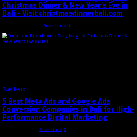
Christmas Dinner & New Year’s Eve in
Bali – Visit christmasdinnerbali.com
Desember 10, 2025
Advertorial
0
Celebrate the most wonderful time of the year with a festive
Christmas Dinner in Bali, where warm tropical nights meet
joyful holiday spirit. Indulge in exquisite dishes, sparkling
drinks, and elegant settings that capture the essence of island
celebration. As the countdown begins, welcome New Year’s
Eve in Bali with …
Read More »
5 Best Meta Ads and Google Ads
Conversion Companies in Bali for High-
Performance Digital Marketing
Oktober 18, 2025
Advertorial
0