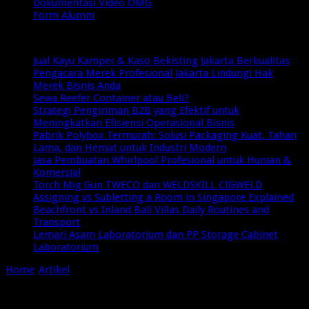
Dokumentasi Video OMG
Form Alumni
Breaking News
Jual Kayu Kamper & Kaso Bekisting Jakarta Berkualitas
Pengacara Merek Profesional Jakarta Lindungi Hak
Merek Bisnis Anda
Sewa Reefer Container atau Beli?
Strategi Pengiriman B2B yang Efektif untuk
Meningkatkan Efisiensi Operasional Bisnis
Pabrik Polybox Termurah: Solusi Packaging Kuat, Tahan
Lama, dan Hemat untuk Industri Modern
Jasa Pembuatan Whirlpool Profesional untuk Hunian &
Komersial
Torch Mig Gun TWECO dan WELDSKILL CIGWELD
Assigning vs Subletting a Room in Singapore Explained
Beachfront vs Inland Bali Villas Daily Routines and
Transport
Lemari Asam Laboratorium dan PP Storage Cabinet
Laboratorium
Home
/
Artikel
/
Advertorial
Advertorial