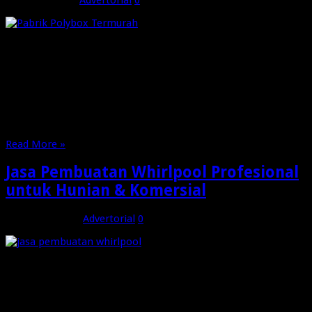
Pabrik Polybox Termurah | Dalam dunia industri yang terus
berkembang, kebutuhan akan kemasan yang kuat, tahan
lama, dan efisien menjadi prioritas utama bagi banyak
perusahaan. Salah satu solusi terbaik yang kini semakin
populer adalah penggunaan polybox sebagai media
packaging. Jika Anda sedang mencari pabrik polybox termurah
dengan kualitas terbaik, maka …
Read More »
Jasa Pembuatan Whirlpool Profesional
untuk Hunian & Komersial
Januari 26, 2026
Advertorial
0
Jasa Pembuatan Whirlpool Profesional untuk Hunian &
Komersial kini menjadi solusi ideal bagi Anda yang ingin
menghadirkan fasilitas relaksasi premium dengan standar
kualitas tinggi. Whirlpool tidak hanya berfungsi sebagai sarana