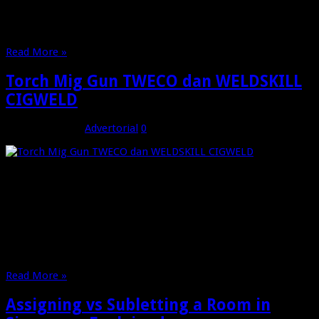
kenyamanan, tetapi juga memberikan manfaat kesehatan
sekaligus meningkatkan nilai estetika dan investasi properti,
baik untuk rumah tinggal, hotel, vila, resort, …
Read More »
Torch Mig Gun TWECO dan WELDSKILL
CIGWELD
Januari 26, 2026
Advertorial
0
Torch Mig Gun TWECO dan WELDSKILL CIGWELD: Solusi
Profesional Pengelasan Industri Berkualitas Tinggi Dalam
dunia industri pengelasan modern, pemilihan peralatan yang
tepat sangat menentukan kualitas hasil kerja, efisiensi
produksi, serta keselamatan operator. Salah satu komponen
penting yang tidak bisa diabaikan adalah penggunaan Torch
Mig Gun TWECO yang telah dikenal luas …
Read More »
Assigning vs Subletting a Room in