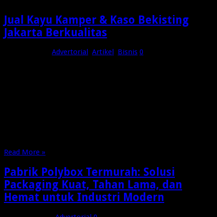
Jual Kayu Kamper & Kaso Bekisting
Jakarta Berkualitas
2 minggu ago
Advertorial
,
Artikel
,
Bisnis
0
Jual Kayu Kamper Jakarta Berkualitas: Pilihan Tepat untuk
Bangunan Kokoh, Estetis, dan Tahan Lama Memilih penyedia
jual kayu kamper jakarta yang terpercaya merupakan langkah
penting dalam memastikan kualitas material bangunan yang
digunakan. Kayu kamper telah lama menjadi salah satu jenis
kayu favorit di dunia konstruksi karena memiliki tekstur yang
kuat, …
Read More »
Pabrik Polybox Termurah: Solusi
Packaging Kuat, Tahan Lama, dan
Hemat untuk Industri Modern
Maret 26, 2026
Advertorial
0