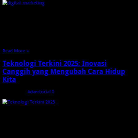
Bali has transformed into a prime destination not just for
tourism but also for businesses seeking top-tier digital
marketing services. For companies looking to achieve
measurable results, selecting the right Meta Ads agency Bali
or Google Ads conversion experts Bali is critical. With the right
strategy, businesses can convert clicks …
Read More »
Teknologi Terkini 2025: Inovasi
Canggih yang Mengubah Cara Hidup
Kita
Juni 3, 2025
Advertorial
0
Untuk kamu yang ingin selalu update dan tak ketinggalan
perkembangan terbaru seputar dunia teknologi, klik di sini dan
dapatkan informasi terkini dari sumber terpercaya. Artikel ini
akan mengupas tuntas berita-berita teknologi terbaru tahun
ini, sekaligus mengulas bagaimana dampaknya terhadap