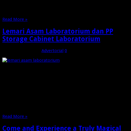
Traffic, road condition and distance from town determine
whether a …
Read More »
Lemari Asam Laboratorium dan PP
Storage Cabinet Laboratorium
Desember 22, 2025
Advertorial
0
Lemari Asam Laboratorium dan PP Storage Cabinet untuk
Keamanan dan Efisiensi Laboratorium Modern. Dalam
pengelolaan laboratorium modern, aspek keselamatan,
efisiensi, dan kepatuhan terhadap standar menjadi prioritas
utama. Laboratorium tidak hanya dituntut mampu mendukung
aktivitas penelitian dan pengujian, tetapi juga harus
memberikan perlindungan maksimal bagi penggunanya. Salah
satu elemen penting dalam …
Read More »
Come and Experience a Truly Magical