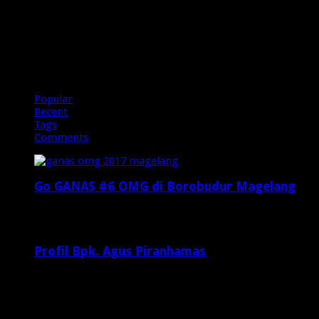
OMG
Popular
Recent
Tags
Comments
Go GANAS #6 OMG di Borobudur Magelang
Februari 20, 2017
29,812
Profil Bpk. Agus Piranhamas
September 17, 2015
8,954