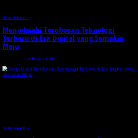
masyarakat dan bisnis di berbagai sektor. Perkembangan
teknologi di tahun 2025 …
Read More »
Menjelajahi Terobosan Teknologi
Terbaru di Era Digital yang Semakin
Maju
Mei 3, 2025
Advertorial
0
Bagi Anda yang ingin mengetahui lebih dalam seputar
teknologi masa kini dan masa depan, teknoexpert hadir
sebagai sumber informasi terpercaya yang menyajikan berita,
ulasan, dan wawasan terkini seputar dunia teknologi digital.
Dengan membaca konten-konten berkualitas di sana, Anda
bisa terus update dan siap menghadapi tantangan zaman yang
serba digital ini. …
Read More »