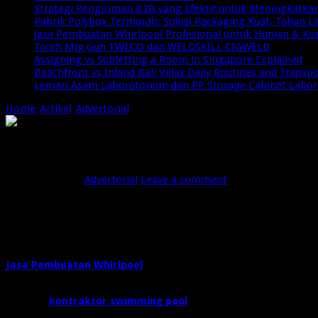
Strategi Pengiriman B2B yang Efektif untuk Meningkatkan 
Pabrik Polybox Termurah: Solusi Packaging Kuat, Tahan 
Jasa Pembuatan Whirlpool Profesional untuk Hunian & Ko
Torch Mig Gun TWECO dan WELDSKILL CIGWELD
Assigning vs Subletting a Room in Singapore Explained
Beachfront vs Inland Bali Villas Daily Routines and Transp
Lemari Asam Laboratorium dan PP Storage Cabinet Labo
Home
/
Artikel
/
Advertorial
/
Jasa Pembuatan Whirlpool Profesiona
Jasa Pembuatan Whirlpool Profesional 
Januari 26, 2026
Advertorial
Leave a comment
15 Views
Jasa Pembuatan Whirlpool Profesional untuk Hunian & Komersial 
Whirlpool tidak hanya berfungsi sebagai sarana kenyamanan, te
tinggal, hotel, vila, resort, hingga area spa komersial. Denga
aman, fungsional, dan tahan lama sesuai kebutuhan dan konsep
Jasa Pembuatan Whirlpool
sebagai solusi terbaik bagi Anda ya
air panas, tetapi bagian dari gaya hidup modern yang mengutam
Memilih
kontraktor swimming pool
yang berpengalaman menjad
Indonesia hadir sebagai mitra terpercaya dengan pengalaman pan