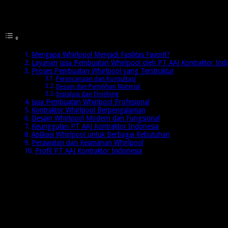
Daftar Isi
Mengapa Whirlpool Menjadi Fasilitas Favorit?
Layanan Jasa Pembuatan Whirlpool oleh PT AAJ Kontraktor Ind
Proses Pembuatan Whirlpool yang Terstruktur
Perencanaan dan Konsultasi
Desain dan Pemilihan Material
Instalasi dan Finishing
Jasa Pembuatan Whirlpool Profesional
Kontraktor Whirlpool Berpengalaman
Desain Whirlpool Modern dan Fungsional
Keunggulan PT AAJ Kontraktor Indonesia
Aplikasi Whirlpool untuk Berbagai Kebutuhan
Perawatan dan Keamanan Whirlpool
Profil PT AAJ Kontraktor Indonesia
Mengapa Whirlpool Menjadi Fasilitas Fa
Whirlpool semakin populer karena manfaat kesehatannya yang 
pemulihan otot setelah aktivitas berat. Tidak heran jika whirlpoo
Selain fungsi kesehatan, whirlpool juga meningkatkan nilai prop
menjadikan investasi pada whirlpool sebagai keputusan cerdas 