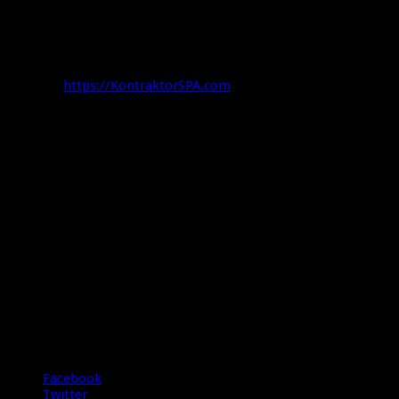
Chiller Pool.
Kontak:
Office: (021) 2263-7765
Telp/WA: 0811-947-479
Website:
https://KontraktorSPA.com
5/5 - (2 votes)
Share
Facebook
Twitter