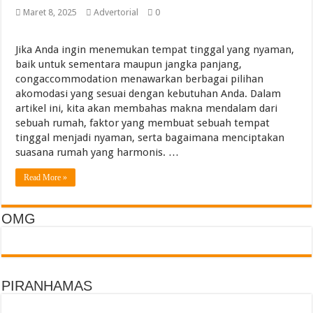
Torch Mig Gun TWECO dan WELDSKILL CIGWELD
Maret 8, 2025
Advertorial
0
Assigning vs Subletting a Room in Singapore Explained
Jika Anda ingin menemukan tempat tinggal yang nyaman,
Beachfront vs Inland Bali Villas Daily Routines and Transport
baik untuk sementara maupun jangka panjang,
Lemari Asam Laboratorium dan PP Storage Cabinet Laboratorium
congaccommodation menawarkan berbagai pilihan
akomodasi yang sesuai dengan kebutuhan Anda. Dalam
artikel ini, kita akan membahas makna mendalam dari
sebuah rumah, faktor yang membuat sebuah tempat
tinggal menjadi nyaman, serta bagaimana menciptakan
suasana rumah yang harmonis. …
Read More »
OMG
PIRANHAMAS