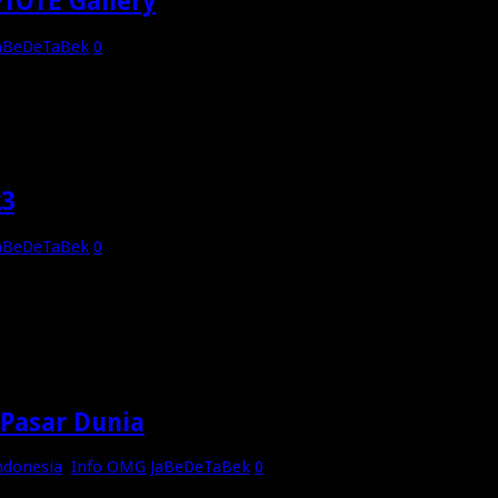
TOTE Gallery
aBeDeTaBek
0
lery & Warehouse Jl. Tomang Rawa Kepa No. 37 Grogol, Jakarta Ba
23
aBeDeTaBek
0
18 Januari 2023 Pukul 10.00-Selesai di Cafe CRAFTOTE Gallery 
ee AGC Silahkan Merapat Alumni bebrightevent Big Academic Po
Pasar Dunia
ndonesia
,
Info OMG JaBeDeTaBek
0