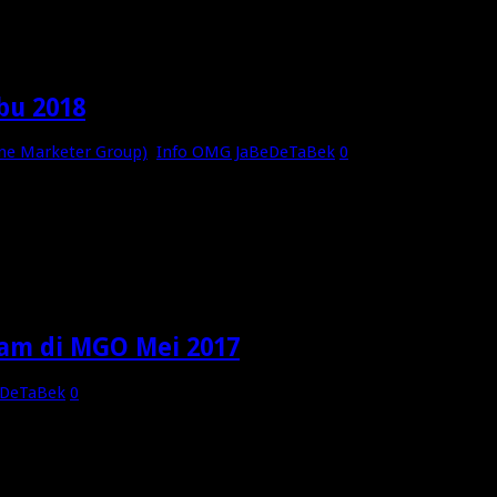
g Suhu Agus Piranhamas dan Member Online Marketer Group OMG 
OMG Indonesia. Terimakasih. Muhammad Fikri – Gubernur OMG 
bu 2018
ne Marketer Group)
,
Info OMG JaBeDeTaBek
0
selenggarakan dan diikuti oleh member-member komunitas OMG –
wan, yang sejak tahun 2004 memulai perjalanannya sebagai Pakar
g. …
am di MGO Mei 2017
eDeTaBek
0
 Jakarta Timur Mei 2017.