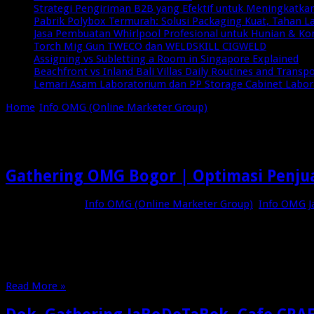
Strategi Pengiriman B2B yang Efektif untuk Meningkatkan 
Pabrik Polybox Termurah: Solusi Packaging Kuat, Tahan 
Jasa Pembuatan Whirlpool Profesional untuk Hunian & Ko
Torch Mig Gun TWECO dan WELDSKILL CIGWELD
Assigning vs Subletting a Room in Singapore Explained
Beachfront vs Inland Bali Villas Daily Routines and Transp
Lemari Asam Laboratorium dan PP Storage Cabinet Labo
Home
/
Info OMG (Online Marketer Group)
/
Info OMG JaBeDeTaB
Info OMG JaBeDeTaBek
Gathering OMG Bogor | Optimasi Penj
Februari 3, 2023
Info OMG (Online Marketer Group)
,
Info OMG 
Gathering OMG JaBoDeTaBek Sudah lama kita tidak berkumpul un
Potluck Makanan dan Minuman ✔ Optimasi Penjualan Menggun
Read More »