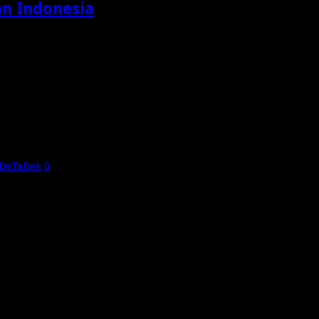
n Indonesia
hamas
eDeTaBek
0
ing Suhu Agus Piranhamas regional OMG JaBoDetaBek, maka dim
ernur OMG JaBoDeTabek Loading…