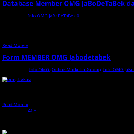
Database Member OMG JaBoDeTaBek da
Juli 22, 2016
Info OMG JaBeDeTaBek
0
Database OMG Jabodetabek dan Indonesia, Alumni Agus Piran
Read More »
Form MEMBER OMG Jabodetabek
Juni 22, 2016
Info OMG (Online Marketer Group)
,
Info OMG JaB
Untuk Merapihkan Database Alumni Workshop Internet Market
organisasi kedepannya, Terimakasih. Muhammad Fikri – Gub
Read More »
Page 1 of 3
1
2
3
»
OMG