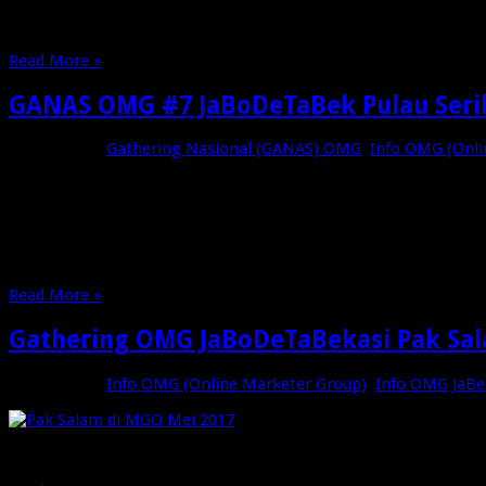
Untuk Merapihkan Database Alumni Workshop Digital Marketin
dengan sebenarnya untuk saling mengenal sesama Alumni di 
Read More »
GANAS OMG #7 JaBoDeTaBek Pulau Seri
Mei 22, 2018
Gathering Nasional (GANAS) OMG
,
Info OMG (Onli
GANAS atau Gathering Nasional adalah Event tahunan yang di
Marketer Group didirikan oleh Bapak Agus “Piranhamas” Setiya
visi memajukan Dunia Usaha Indonesia lewat Internet Marketin
Read More »
Gathering OMG JaBoDeTaBekasi Pak Sal
Mei 14, 2017
Info OMG (Online Marketer Group)
,
Info OMG JaB
Gathering OMG JaBoDeTaBekasi Pak Salam di Muslim Go Online