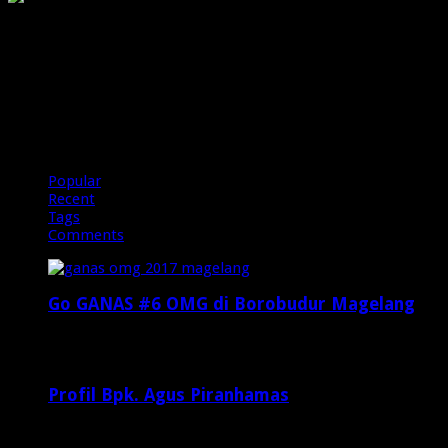
PIRANHAMAS
OMG
Popular
Recent
Tags
Comments
Go GANAS #6 OMG di Borobudur Magelang
Februari 20, 2017
29,812
Profil Bpk. Agus Piranhamas
September 17, 2015
8,954