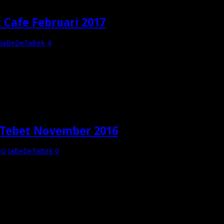
Cafe Februari 2017
 JaBeDeTaBek
4
aksanakan Gathering di Mypadz Cafe Bintaro bersama MAS CRIS
ed) setiap Alumni OMG memiliki keunikan dalam menjalani usaha 
 Tebet November 2016
MG JaBeDeTaBek
0
at 25 November 2106 kita melaksanakan Gathering di Hotel Sofya
dengan Bunda Via berjalan sangat antusias sampai-sampai waktu