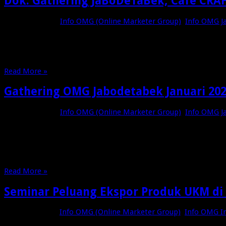
Dok. Gathering JaBoDeTaBek, Cafe CRAF
Januari 19, 2023
Info OMG (Online Marketer Group)
,
Info OMG J
Rabu, 18 Januari 2023 Pukul 10.00-Selesai di Cafe CRAFTOTE Gal
Read More »
Gathering OMG Jabodetabek Januari 20
Januari 16, 2023
Info OMG (Online Marketer Group)
,
Info OMG J
Assalamualaikum Teman-teman OMG kita akan kumpul lagi Rabu, 
Pemateri SHS “Pak Gelas” Free Akun Piranhamasbot 3 Bulan Fr
Read More »
Seminar Peluang Ekspor Produk UKM di 
Agustus 9, 2022
Info OMG (Online Marketer Group)
,
Info OMG I