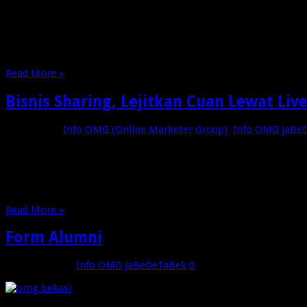
Assalamu’alaikum WrWb Banyak rekan-rekan yang bertanya baga
kita akan mendatangkan langsung Pemangku Kebijakan di Bid
Bapak MIFTAH FARID …
Read More »
Bisnis Sharing, Lejitkan Cuan Lewat Liv
Juli 17, 2022
Info OMG (Online Marketer Group)
,
Info OMG JaBe
Gathering OMG Jabodetabek Juli 2022, Nge live di sosmed? Duh 
Mantan Penyiar Radio inihhhh. Kakak yang jago banget menghasi
Read More »
Form Alumni
Januari 9, 2022
Info OMG JaBeDeTaBek
0