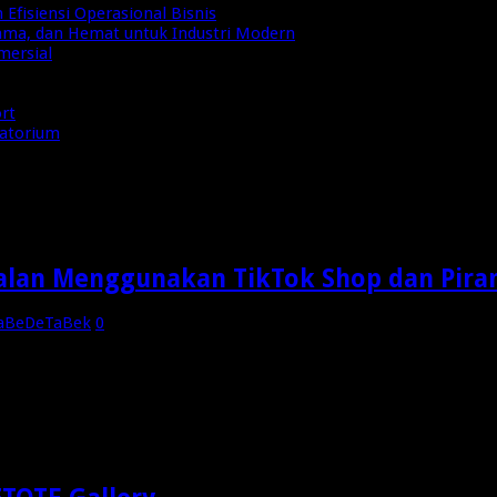
Efisiensi Operasional Bisnis
Lama, dan Hemat untuk Industri Modern
mersial
ort
ratorium
ek
ualan Menggunakan TikTok Shop dan Pir
JaBeDeTaBek
0
tuk belajar bersama dengan teman teman dan senior OMG. Hari/T
akan Tiktok Shop oleh *Mba Anita* ✔ Auto Posting menggunak