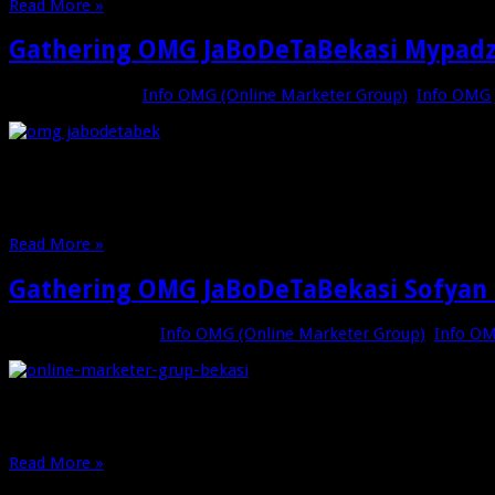
Read More »
Gathering OMG JaBoDeTaBekasi Mypadz 
Februari 19, 2017
Info OMG (Online Marketer Group)
,
Info OMG
Sabtu 18 Februari 2107 Rekan-rekan OMG JaBoDeTaBekasi mel
baru yang didapat saat sharing tersebut, saya berkeyakinan (r
workshop …
Read More »
Gathering OMG JaBoDeTaBekasi Sofyan
November 27, 2016
Info OMG (Online Marketer Group)
,
Info O
Salam Rekan-rekan OMG JaBoDeTaBekasi dan indonesia, Hari Jum
Piranhamas (Banyak yg blm kenal kan !). Pembicaraan sharing 
Read More »