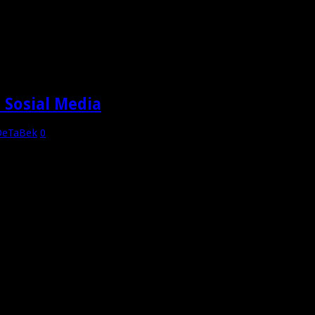
imana cara EKSPOR produk-produk Kita ke Luar negri, apakah M
angnya. Untuk itu kami mengharapkan kehadiran rekan-rekan s
e Sosial Media
DeTaBek
0
kak, ngomong adep2an aja aku nya masih grogi. Klo nge live bah
lkan cuan dr nge live. No Kaleng Kaleng Yesss. Dari 2019 …