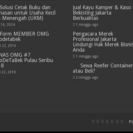
Solusi Cetak Buku dan
Jual Kayu Kamper & Kaso
asan untuk Usaha Kecil
Bekisting Jakarta
n Menengah (UKM)
Berkualitas
i 16, 2024
1 minggu ago
Form MEMBER OMG
Pengacara Merek
odetabek
Profesional Jakarta
Lindungi Hak Merek Bisni
i 22, 2016
Anda
NAS OMG #7
1 minggu ago
oDeTaBek Pulau Seribu
18
Sewa Reefer Container
atau Beli?
i 22, 2018
2 minggu ago
P