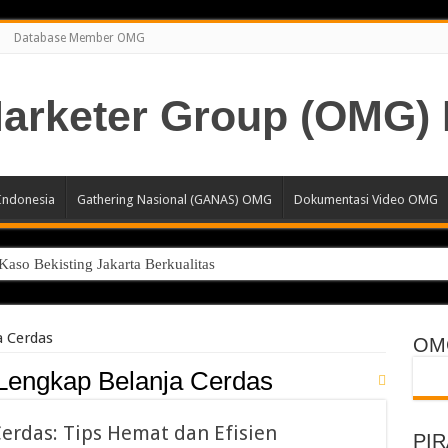
Database Member OMG
Indonesia
Gathering Nasional (GANAS) OMG
Dokumentasi Video OMG
aso Bekisting Jakarta Berkualitas
esional Jakarta Lindungi Hak Merek Bisnis Anda
 atau Beli?
 Cerdas
OM
2B yang Efektif untuk Meningkatkan Efisiensi Operasional Bisnis
Lengkap Belanja Cerdas
rah: Solusi Packaging Kuat, Tahan Lama, dan Hemat untuk Industri M
erdas: Tips Hemat dan Efisien
pool Profesional untuk Hunian & Komersial
PI