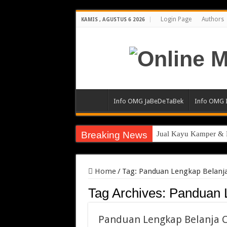
Login Page
Authors
KAMIS , AGUSTUS 6 2026
Info OMG JaBeDeTaBek
Info OMG 
Breaking News
Jual Kayu Kamper & K
Pengacara Merek Prof
Sewa Reefer Container
Home
/
Tag:
Panduan Lengkap Belanja
Strategi Pengiriman B
Tag Archives:
Panduan 
Pabrik Polybox Termu
Panduan Lengkap Belanja C
Jasa Pembuatan Whirl