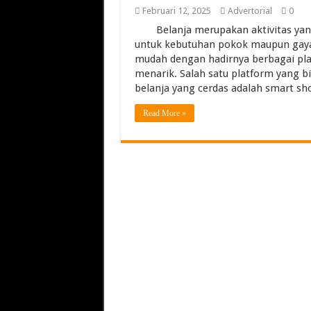
Torch Mig Gun TW
Februari 12, 2025
Advertorial
0
Belanja merupakan aktivitas yang
Assigning vs Subletti
untuk kebutuhan pokok maupun gaya h
Beachfront vs Inland B
mudah dengan hadirnya berbagai pl
menarik. Salah satu platform yang b
Lemari Asam Laborato
belanja yang cerdas adalah smart s
Read More »