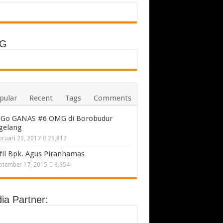
G
pular
Recent
Tags
Comments
Go GANAS #6 OMG di Borobudur
gelang
bruari 20, 2017
29,812
fil Bpk. Agus Piranhamas
ptember 17, 2015
8,954
ia Partner: