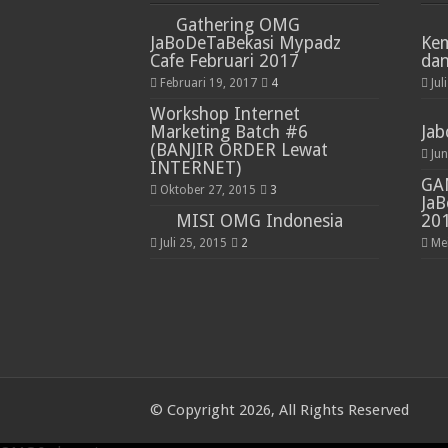
Gathering OMG
JaBoDeTaBekasi Mypadz
Kem
Cafe Februari 2017
da
Februari 19, 2017
4
Jul
Workshop Internet
Marketing Batch #6
Jab
(BANJIR ORDER Lewat
Jun
INTERNET)
GA
Oktober 27, 2015
3
JaB
MISI OMG Indonesia
20
Juli 25, 2015
2
Me
© Copyright 2026, All Rights Reserved