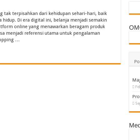
ECO dan WELDSKILL CIGWELD
 tak terpisahkan dari kehidupan sehari-hari, baik
ng a Room in Singapore Explained
idup. Di era digital ini, belanja menjadi semakin
ali Villas Daily Routines and Transport
atform online yang menawarkan beragam produk
OM
isa menjadi referensi utama untuk pengalaman
rium dan PP Storage Cabinet Laboratorium
hopping …
Po
Ma
Fe
Pro
Se
Med