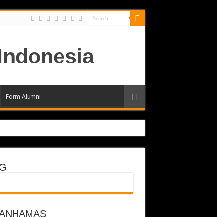
Form Alumni
G
odern
RANHAMAS