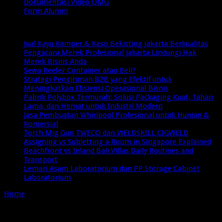
Dokumentasi Video OMG
Form Alumni
Breaking News
Jual Kayu Kamper & Kaso Bekisting Jakarta Berkualitas
Pengacara Merek Profesional Jakarta Lindungi Hak
Merek Bisnis Anda
Sewa Reefer Container atau Beli?
Strategi Pengiriman B2B yang Efektif untuk
Meningkatkan Efisiensi Operasional Bisnis
Pabrik Polybox Termurah: Solusi Packaging Kuat, Tahan
Lama, dan Hemat untuk Industri Modern
Jasa Pembuatan Whirlpool Profesional untuk Hunian &
Komersial
Torch Mig Gun TWECO dan WELDSKILL CIGWELD
Assigning vs Subletting a Room in Singapore Explained
Beachfront vs Inland Bali Villas Daily Routines and
Transport
Lemari Asam Laboratorium dan PP Storage Cabinet
Laboratorium
Home
/
Tag:
Rahasia di Balik Fakta Menarik Kucing
Tag Archives:
Rahasia di Balik