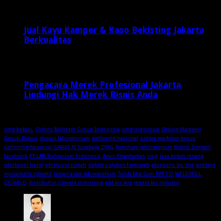
Jual Kayu Kamper & Kaso Bekisting Jakarta
Berkualitas
2 minggu ago
Pengacara Merek Profesional Jakarta
Lindungi Hak Merek Bisnis Anda
2 minggu ago
omg bekasi.
Online Marketer Group Indonesia
omg indonesia
Online Marketer
Group Bekasi
desain laboratorium
gathering nasional
online marketer group
Gathering Nasional GANAS XI Surabaya OMG
Furniture laboratorium
Bisnis Dengan
Facebook
PT LAB Technologi Indonesia
Agus Piranhamas
omg
jasa kolam renang
whirlpool hotel
whirlpool rumah
pabrik polybox termurah
aksesoris las mig
welding
equipment cigweld
lemari asam laboratorium
Torch Mig Gun TWECO
WELDSKILL
CIGWELD
distributor cigweld indonesia
alat las mig
mesin las industri