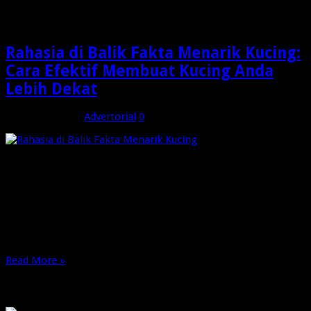
Fakta Menarik Kucing
Rahasia di Balik Fakta Menarik Kucing:
Cara Efektif Membuat Kucing Anda
Lebih Dekat
Februari 9, 2025
Advertorial
0
Kucing adalah hewan peliharaan yang penuh dengan keunikan
dan pesona. Bagi para pecinta kucing, memahami cara untuk
menarik perhatian dan membuat mereka merasa nyaman
adalah hal yang sangat penting. Informasi dan solusi yang
efektif untuk menarik perhatian kucing bisa didapatkan pada
blog http://www.mtlioncatnip.com. Blog ini dirancang khusus
untuk memenuhi kebutuhan …
Read More »
OMG