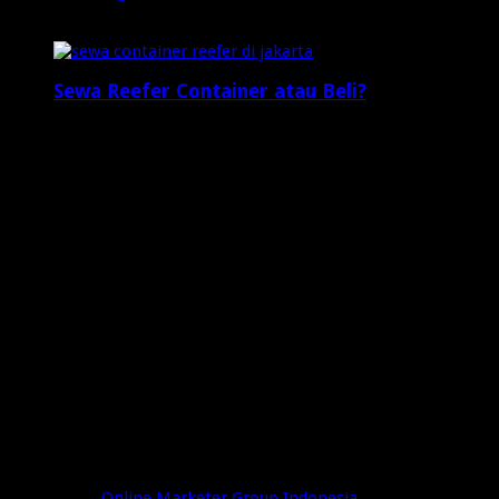
2 minggu ago
Sewa Reefer Container atau Beli?
2 minggu ago
Who's Online
3 visitors online now
0 guests,
3 bots,
0 members
Web Traffic
Today's Views:
20
Today's Visitors:
18
Yesterday's Views:
8
Last 7 Days Views:
74
Last 30 Days Views:
1,071
Last 365 Days Views:
7,899
Total Views:
648,561
Total Visitors:
203,200
Powered by
Online Marketer Group Indonesia