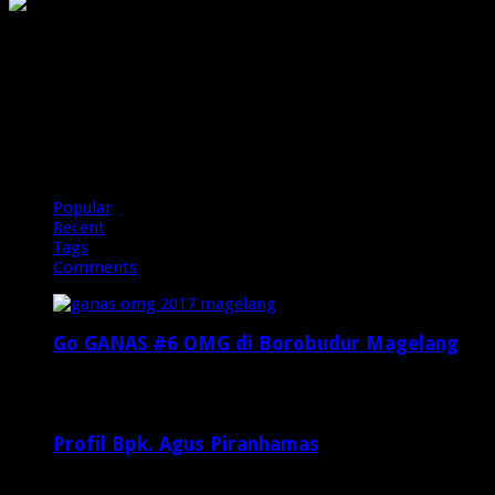
PIRANHAMAS
OMG
Popular
Recent
Tags
Comments
Go GANAS #6 OMG di Borobudur Magelang
Februari 20, 2017
29,812
Profil Bpk. Agus Piranhamas
September 17, 2015
8,954