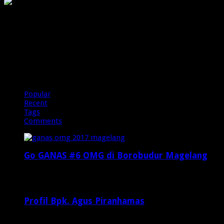
PIRANHAMAS
OMG
Popular
Recent
Tags
Comments
Go GANAS #6 OMG di Borobudur Magelang
Februari 20, 2017
29,812
Profil Bpk. Agus Piranhamas
September 17, 2015
8,954