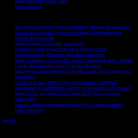
Dokumentasi Video OMG
Form Alumni
Breaking News
Jual Kayu Kamper & Kaso Bekisting Jakarta Berkualitas
Pengacara Merek Profesional Jakarta Lindungi Hak
Merek Bisnis Anda
Sewa Reefer Container atau Beli?
Strategi Pengiriman B2B yang Efektif untuk
Meningkatkan Efisiensi Operasional Bisnis
Pabrik Polybox Termurah: Solusi Packaging Kuat, Tahan
Lama, dan Hemat untuk Industri Modern
Jasa Pembuatan Whirlpool Profesional untuk Hunian &
Komersial
Torch Mig Gun TWECO dan WELDSKILL CIGWELD
Assigning vs Subletting a Room in Singapore Explained
Beachfront vs Inland Bali Villas Daily Routines and
Transport
Lemari Asam Laboratorium dan PP Storage Cabinet
Laboratorium
Home
/
Tag:
plastic corrugated box
Tag Archives:
plastic