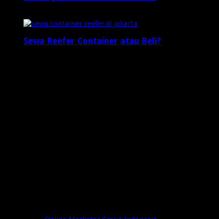
2 minggu ago
Sewa Reefer Container atau Beli?
2 minggu ago
Who's Online
4 visitors online now
0 guests,
4 bots,
0 members
Web Traffic
Today's Views:
7
Today's Visitors:
4
Yesterday's Views:
7
Last 7 Days Views:
54
Last 30 Days Views:
1,068
Last 365 Days Views:
7,895
Total Views:
648,540
Total Visitors:
203,181