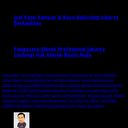
Jual Kayu Kamper & Kaso Bekisting Jakarta
Berkualitas
2 minggu ago
Pengacara Merek Profesional Jakarta
Lindungi Hak Merek Bisnis Anda
2 minggu ago
omg bekasi.
Online Marketer Group Indonesia
omg indonesia
Online Marketer
Group Bekasi
desain laboratorium
gathering nasional
online marketer group
Gathering Nasional GANAS XI Surabaya OMG
Furniture laboratorium
Bisnis Dengan
Facebook
PT LAB Technologi Indonesia
Agus Piranhamas
omg
jasa kolam renang
whirlpool hotel
whirlpool rumah
pabrik polybox termurah
aksesoris las mig
welding
equipment cigweld
lemari asam laboratorium
Torch Mig Gun TWECO
WELDSKILL
CIGWELD
distributor cigweld indonesia
alat las mig
mesin las industri