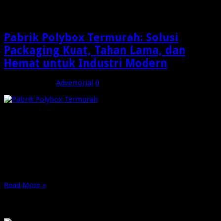
corrugated box
Pabrik Polybox Termurah: Solusi
Packaging Kuat, Tahan Lama, dan
Hemat untuk Industri Modern
Maret 26, 2026
Advertorial
0
Pabrik Polybox Termurah | Dalam dunia industri yang terus
berkembang, kebutuhan akan kemasan yang kuat, tahan
lama, dan efisien menjadi prioritas utama bagi banyak
perusahaan. Salah satu solusi terbaik yang kini semakin
populer adalah penggunaan polybox sebagai media
packaging. Jika Anda sedang mencari pabrik polybox termurah
dengan kualitas terbaik, maka …
Read More »
OMG