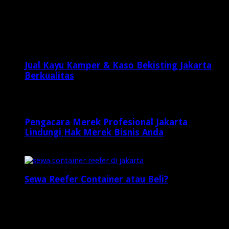
Desember 6, 2024
Latest Posts
Jual Kayu Kamper & Kaso Bekisting Jakarta
Berkualitas
1 minggu ago
Pengacara Merek Profesional Jakarta
Lindungi Hak Merek Bisnis Anda
1 minggu ago
Sewa Reefer Container atau Beli?
2 minggu ago
Who's Online