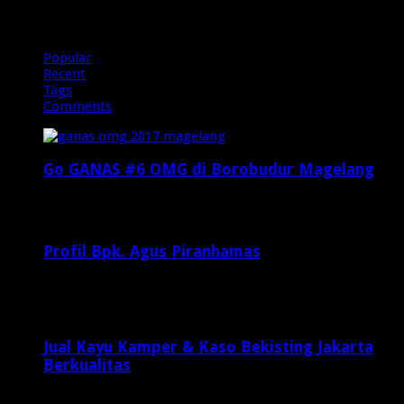
Popular
Recent
Tags
Comments
Go GANAS #6 OMG di Borobudur Magelang
Februari 20, 2017
29,812
Profil Bpk. Agus Piranhamas
September 17, 2015
8,954
Jual Kayu Kamper & Kaso Bekisting Jakarta
Berkualitas
1 minggu ago