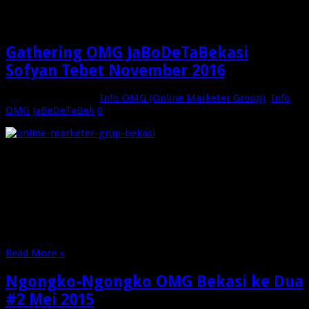
group
Gathering OMG JaBoDeTaBekasi
Sofyan Tebet November 2016
November 27, 2016
Info OMG (Online Marketer Group)
,
Info
OMG JaBeDeTaBek
0
Salam Rekan-rekan OMG JaBoDeTaBekasi dan indonesia, Hari
Jumat 25 November 2106 kita melaksanakan Gathering di
Hotel Sofyan Tebet bersama Bunda Silvi/ Bunda Via istri Suhu
Agus Piranhamas (Banyak yg blm kenal kan !). Pembicaraan
sharing dengan Bunda Via berjalan sangat antusias sampai-
sampai waktu akhir sewa ruangan pertemuan di Hotel Sofyan
…
Read More »
Ngongko-Ngongko OMG Bekasi ke Dua
#2 Mei 2015