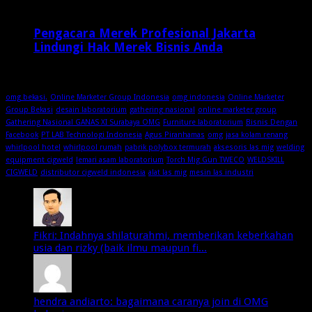
Pengacara Merek Profesional Jakarta
Lindungi Hak Merek Bisnis Anda
1 minggu ago
omg bekasi.
Online Marketer Group Indonesia
omg indonesia
Online Marketer
Group Bekasi
desain laboratorium
gathering nasional
online marketer group
Gathering Nasional GANAS XI Surabaya OMG
Furniture laboratorium
Bisnis Dengan
Facebook
PT LAB Technologi Indonesia
Agus Piranhamas
omg
jasa kolam renang
whirlpool hotel
whirlpool rumah
pabrik polybox termurah
aksesoris las mig
welding
equipment cigweld
lemari asam laboratorium
Torch Mig Gun TWECO
WELDSKILL
CIGWELD
distributor cigweld indonesia
alat las mig
mesin las industri
Fikri: Indahnya shilaturahmi, memberikan keberkahan
usia dan rizky (baik ilmu maupun fi...
hendra andiarto: bagaimana caranya join di OMG