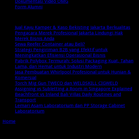
Dokumentasi Video OMG
Form Alumni
Breaking News
Jual Kayu Kamper & Kaso Bekisting Jakarta Berkualitas
Pengacara Merek Profesional Jakarta Lindungi Hak
Merek Bisnis Anda
Sewa Reefer Container atau Beli?
Strategi Pengiriman B2B yang Efektif untuk
Meningkatkan Efisiensi Operasional Bisnis
Pabrik Polybox Termurah: Solusi Packaging Kuat, Tahan
Lama, dan Hemat untuk Industri Modern
Jasa Pembuatan Whirlpool Profesional untuk Hunian &
Komersial
Torch Mig Gun TWECO dan WELDSKILL CIGWELD
Assigning vs Subletting a Room in Singapore Explained
Beachfront vs Inland Bali Villas Daily Routines and
Transport
Lemari Asam Laboratorium dan PP Storage Cabinet
Laboratorium
Home
/
Tag:
online marketer group
Tag Archives:
online marketer