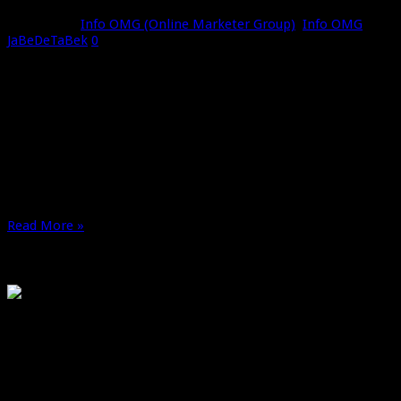
Mei 6, 2015
Info OMG (Online Marketer Group)
,
Info OMG
JaBeDeTaBek
0
[Undangan Internal Komunitas OMG] Ngongko-Ngongko
OMG Bekasi ke Dua Sodare-sodare Se-ilmu dan Sepeguruan di
jagad Maya dan Belantara Internet, Kongko yu dimari
“NGONGKO-NGONGKO OMG Bekasi Ke 2 Buat Silaturahim
kembali dan melepas penat dari kesibukan Share ilmu dan
sama-sama cari solusi dari tantangan yang datang Dan
terpenting say Hallo dan …
Read More »
OMG
PIRANHAMAS
OMG