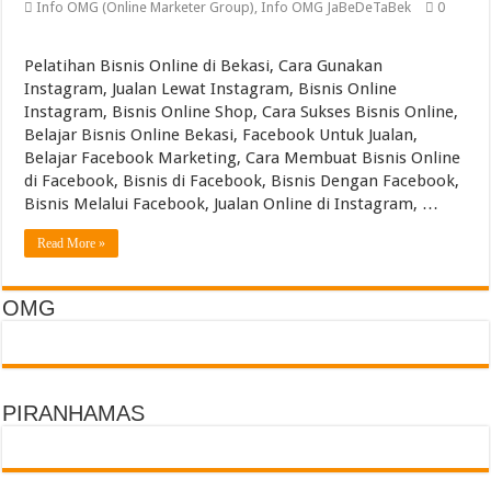
Info OMG (Online Marketer Group)
,
Info OMG JaBeDeTaBek
0
Torch Mig Gun TWECO dan WELDSKILL CIGWELD
Assigning vs Subletting a Room in Singapore Explained
Pelatihan Bisnis Online di Bekasi, Cara Gunakan
Beachfront vs Inland Bali Villas Daily Routines and Transport
Instagram, Jualan Lewat Instagram, Bisnis Online
Instagram, Bisnis Online Shop, Cara Sukses Bisnis Online,
Lemari Asam Laboratorium dan PP Storage Cabinet Laboratorium
Belajar Bisnis Online Bekasi, Facebook Untuk Jualan,
Belajar Facebook Marketing, Cara Membuat Bisnis Online
di Facebook, Bisnis di Facebook, Bisnis Dengan Facebook,
Bisnis Melalui Facebook, Jualan Online di Instagram, …
Read More »
OMG
PIRANHAMAS