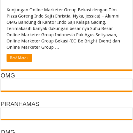
Torch Mig Gun TWECO dan WELDSKILL CIGWELD
Kunjungan Online Marketer Group Bekasi dengan Tim
Assigning vs Subletting a Room in Singapore Explained
Pizza Goreng Indo Saji (Christia, Nyka, Jessica) – Alumni
Beachfront vs Inland Bali Villas Daily Routines and Transport
OMG Bandung di Kantor Indo Saji Kelapa Gading.
Terimakasih banyak dukungan besar nya Suhu Besar
Lemari Asam Laboratorium dan PP Storage Cabinet Laboratorium
Online Marketer Group Indonesia Pak Agus Setiyawan,
Online Marketer Group Bekasi (EO Be Bright Event) dan
Online Marketer Group …
Read More »
OMG
PIRANHAMAS
OMG