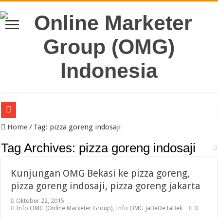
Jual Kayu Kamper & Kaso Bekisting Jakarta Berkualitas
Home
/
Tag:
pizza goreng indosaji
Pengacara Merek Profesional Jakarta Lindungi Hak Merek Bisnis And
Tag Archives:
pizza goreng indosaji
Sewa Reefer Container atau Beli?
Kunjungan OMG Bekasi ke pizza goreng,
Strategi Pengiriman B2B yang Efektif untuk Meningkatkan Efisiensi O
pizza goreng indosaji, pizza goreng jakarta
Pabrik Polybox Termurah: Solusi Packaging Kuat, Tahan Lama, dan 
Oktober 22, 2015
Jasa Pembuatan Whirlpool Profesional untuk Hunian & Komersial
Info OMG (Online Marketer Group)
,
Info OMG JaBeDeTaBek
0