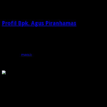
Check Also
Profil Bpk. Agus Piranhamas
Siapa Saya ? “Saya bukan inspirator, saya bukan motivator,
tapi saya adalah seorang REALITOR ” …
Tinggalkan Balasan
Anda harus
masuk
untuk berkomentar.
OMG
PIRANHAMAS
OMG