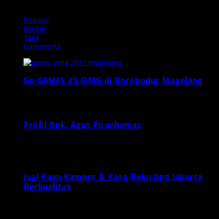
Popular
Recent
Tags
Comments
Go GANAS #6 OMG di Borobudur Magelang
Februari 20, 2017
29,812
Profil Bpk. Agus Piranhamas
September 17, 2015
8,954
Jual Kayu Kamper & Kaso Bekisting Jakarta
Berkualitas
1 minggu ago