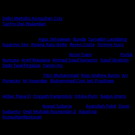
rezeki dan usahanya, … Aamiin
Untuk Laporan lebih lengkap silahkan hubungi saya :
Didin Wahidin Konsultan Cctv
(Telp/WA : 081809460682)
Tantry Dwi Wulandari
(081321593420) bendahara OMG
Bandung
Tembusan : Suhu
Agus Setiyawan
,
Bunda
,
Suryadin Laoddang
,
Isparmo Seo
,
Riyana Ratu BeBe
,
Reren Costa
,
Tommy Funz
OMG Indonesia : presiden OMG
‘Asrul Tsani
, sekjen OMG
Purba
Kuncara
,
Arief Maulana
,
Ahmad Yusuf Asrianto
,
Yusuf Ibrahim
,
Dedy FajarPegasus
,
Fanny Ho
OMG Jabodetabek :
Fikri Muhammad
,
Rivo Andrew Runtu
,
Ari
Purwoko
,
M Yunandar
,
Muhammad Civic Jati Prastowo
OMG Jogja :
Akbar Papa El
,
Enggah Pangestuti
,
Intika Putri
,
Bagus Imers
OMG Bandung : pa
Kuwat Subarja
, Kang
Ayatullah Fahd
,
Dinar
Sudianto
,
Dedi Mulyadi Rusnandar II
,
Agustina
KonsultanRestoran
Dll yg tidak mungkin kami sebutkan semua disini.