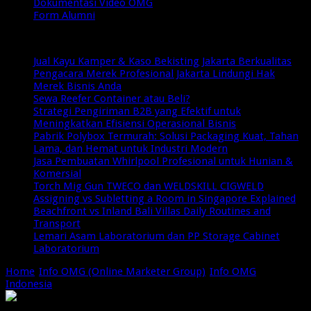
Dokumentasi Video OMG
Form Alumni
Breaking News
Jual Kayu Kamper & Kaso Bekisting Jakarta Berkualitas
Pengacara Merek Profesional Jakarta Lindungi Hak
Merek Bisnis Anda
Sewa Reefer Container atau Beli?
Strategi Pengiriman B2B yang Efektif untuk
Meningkatkan Efisiensi Operasional Bisnis
Pabrik Polybox Termurah: Solusi Packaging Kuat, Tahan
Lama, dan Hemat untuk Industri Modern
Jasa Pembuatan Whirlpool Profesional untuk Hunian &
Komersial
Torch Mig Gun TWECO dan WELDSKILL CIGWELD
Assigning vs Subletting a Room in Singapore Explained
Beachfront vs Inland Bali Villas Daily Routines and
Transport
Lemari Asam Laboratorium dan PP Storage Cabinet
Laboratorium
Home
/
Info OMG (Online Marketer Group)
/
Info OMG
Indonesia
/
Komunitas imers OMG Indonesia Peduli Asap