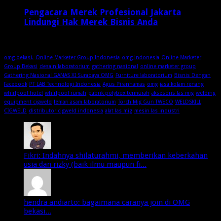
Pengacara Merek Profesional Jakarta
Lindungi Hak Merek Bisnis Anda
1 minggu ago
omg bekasi.
Online Marketer Group Indonesia
omg indonesia
Online Marketer
Group Bekasi
desain laboratorium
gathering nasional
online marketer group
Gathering Nasional GANAS XI Surabaya OMG
Furniture laboratorium
Bisnis Dengan
Facebook
PT LAB Technologi Indonesia
Agus Piranhamas
omg
jasa kolam renang
whirlpool hotel
whirlpool rumah
pabrik polybox termurah
aksesoris las mig
welding
equipment cigweld
lemari asam laboratorium
Torch Mig Gun TWECO
WELDSKILL
CIGWELD
distributor cigweld indonesia
alat las mig
mesin las industri
Fikri: Indahnya shilaturahmi, memberikan keberkahan
usia dan rizky (baik ilmu maupun fi...
hendra andiarto: bagaimana caranya join di OMG
bekasi...