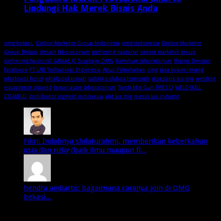
Lindungi Hak Merek Bisnis Anda
2 minggu ago
omg bekasi.
Online Marketer Group Indonesia
omg indonesia
Online Marketer
Group Bekasi
desain laboratorium
gathering nasional
online marketer group
Gathering Nasional GANAS XI Surabaya OMG
Furniture laboratorium
Bisnis Dengan
Facebook
PT LAB Technologi Indonesia
Agus Piranhamas
omg
jasa kolam renang
whirlpool hotel
whirlpool rumah
pabrik polybox termurah
aksesoris las mig
welding
equipment cigweld
lemari asam laboratorium
Torch Mig Gun TWECO
WELDSKILL
CIGWELD
distributor cigweld indonesia
alat las mig
mesin las industri
Fikri: Indahnya shilaturahmi, memberikan keberkahan
usia dan rizky (baik ilmu maupun fi...
hendra andiarto: bagaimana caranya join di OMG
bekasi...
Media Partner: