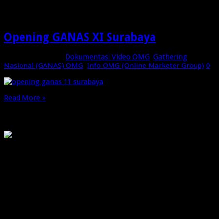
XI Surabaya
Opening GANAS XI Surabaya
Desember 6, 2024
Dokumentasi Video OMG
,
Gathering
Nasional (GANAS) OMG
,
Info OMG (Online Marketer Group)
0
Read More »
OMG
PIRANHAMAS
OMG