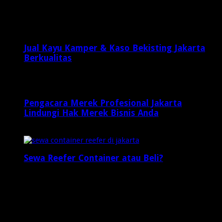
Latest Posts
Jual Kayu Kamper & Kaso Bekisting Jakarta
Berkualitas
2 minggu ago
Pengacara Merek Profesional Jakarta
Lindungi Hak Merek Bisnis Anda
2 minggu ago
Sewa Reefer Container atau Beli?
2 minggu ago
Who's Online
2 visitors online now