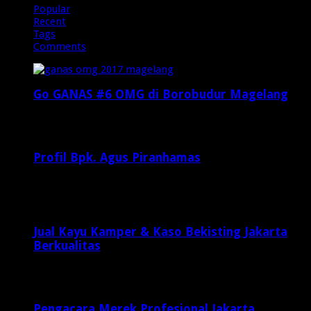
Popular
Recent
Tags
Comments
Go GANAS #6 OMG di Borobudur Magelang
Februari 20, 2017
29,812
Profil Bpk. Agus Piranhamas
September 17, 2015
8,954
Jual Kayu Kamper & Kaso Bekisting Jakarta
Berkualitas
2 minggu ago
Pengacara Merek Profesional Jakarta