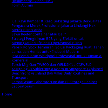
Dokumentasi Video OMG
Form Alumni
Breaking News
Jual Kayu Kamper & Kaso Bekisting Jakarta Berkualitas
Pengacara Merek Profesional Jakarta Lindungi Hak
Merek Bisnis Anda
Sewa Reefer Container atau Beli?
Strategi Pengiriman B2B yang Efektif untuk
Meningkatkan Efisiensi Operasional Bisnis
Pabrik Polybox Termurah: Solusi Packaging Kuat, Tahan
Lama, dan Hemat untuk Industri Modern
Jasa Pembuatan Whirlpool Profesional untuk Hunian &
Komersial
Torch Mig Gun TWECO dan WELDSKILL CIGWELD
Assigning vs Subletting a Room in Singapore Explained
Beachfront vs Inland Bali Villas Daily Routines and
Transport
Lemari Asam Laboratorium dan PP Storage Cabinet
Laboratorium
Home
/
Tag:
Opening GANAS XI Surabaya
Tag Archives:
Opening GANAS