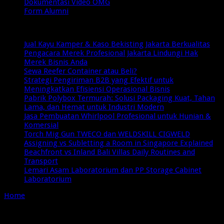
Dokumentasi Video OMG
Form Alumni
Breaking News
Jual Kayu Kamper & Kaso Bekisting Jakarta Berkualitas
Pengacara Merek Profesional Jakarta Lindungi Hak
Merek Bisnis Anda
Sewa Reefer Container atau Beli?
Strategi Pengiriman B2B yang Efektif untuk
Meningkatkan Efisiensi Operasional Bisnis
Pabrik Polybox Termurah: Solusi Packaging Kuat, Tahan
Lama, dan Hemat untuk Industri Modern
Jasa Pembuatan Whirlpool Profesional untuk Hunian &
Komersial
Torch Mig Gun TWECO dan WELDSKILL CIGWELD
Assigning vs Subletting a Room in Singapore Explained
Beachfront vs Inland Bali Villas Daily Routines and
Transport
Lemari Asam Laboratorium dan PP Storage Cabinet
Laboratorium
Home
/
Tag:
Tren Desain Web 2025: Apa yang Harus
Diperhatikan?