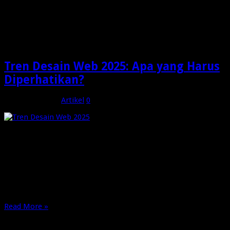
Tag Archives:
Tren Desain
Web 2025: Apa yang Harus
Diperhatikan?
Tren Desain Web 2025: Apa yang Harus
Diperhatikan?
Januari 23, 2025
Artikel
0
Desain web terus berkembang seiring dengan perubahan
teknologi dan kebutuhan pengguna. Tahun 2025 diperkirakan
akan menghadirkan berbagai inovasi baru yang mampu
mengubah cara kita memandang dan menggunakan situs web.
Untuk mendapatkan wawasan lebih lanjut tentang desain web
yang memukau, kunjungi Kaleidoscope3 dan temukan inspirasi
untuk proyek web Anda. Desain Interaktif …
Read More »
OMG