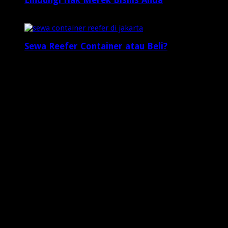
Lindungi Hak Merek Bisnis Anda
2 minggu ago
Sewa Reefer Container atau Beli?
2 minggu ago
Who's Online
3 visitors online now
0 guests,
3 bots,
0 members
Web Traffic
Today's Views:
8
Today's Visitors:
5
Yesterday's Views:
7
Last 7 Days Views:
55
Last 30 Days Views:
1,069
Last 365 Days Views:
7,896
Total Views:
648,541
Total Visitors:
203,182