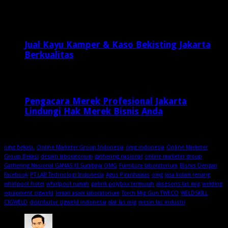
September 17, 2015
8,954
Jual Kayu Kamper & Kaso Bekisting Jakarta
Berkualitas
2 minggu ago
Pengacara Merek Profesional Jakarta
Lindungi Hak Merek Bisnis Anda
2 minggu ago
omg bekasi.
Online Marketer Group Indonesia
omg indonesia
Online Marketer
Group Bekasi
desain laboratorium
gathering nasional
online marketer group
Gathering Nasional GANAS XI Surabaya OMG
Furniture laboratorium
Bisnis Dengan
Facebook
PT LAB Technologi Indonesia
Agus Piranhamas
omg
jasa kolam renang
whirlpool hotel
whirlpool rumah
pabrik polybox termurah
aksesoris las mig
welding
equipment cigweld
lemari asam laboratorium
Torch Mig Gun TWECO
WELDSKILL
CIGWELD
distributor cigweld indonesia
alat las mig
mesin las industri