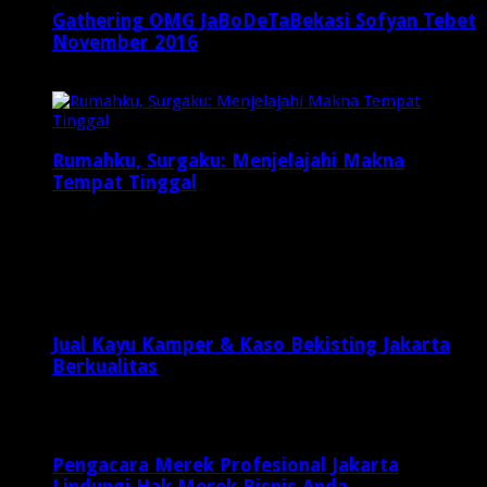
Gathering OMG JaBoDeTaBekasi Sofyan Tebet
November 2016
November 27, 2016
Rumahku, Surgaku: Menjelajahi Makna
Tempat Tinggal
Maret 8, 2025
Latest Posts
Jual Kayu Kamper & Kaso Bekisting Jakarta
Berkualitas
2 minggu ago
Pengacara Merek Profesional Jakarta