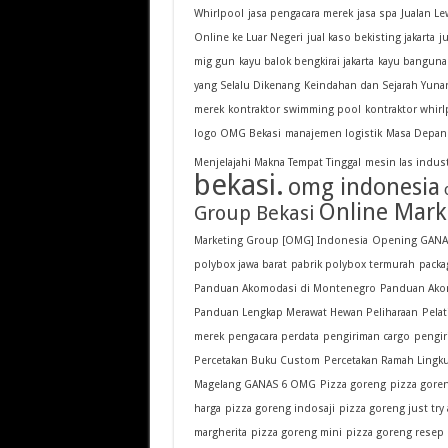
Whirlpool
jasa pengacara merek
jasa spa
Jualan Le
Online ke Luar Negeri
jual kaso bekisting jakarta
j
mig gun
kayu balok bengkirai jakarta
kayu bangunan
yang Selalu Dikenang
Keindahan dan Sejarah Yuna
merek
kontraktor swimming pool
kontraktor whirl
logo OMG Bekasi
manajemen logistik
Masa Depan 
Menjelajahi Makna Tempat Tinggal
mesin las indust
bekasi.
omg indonesia
Online Mark
Group Bekasi
Marketing Group [OMG] Indonesia
Opening GANAS
polybox jawa barat
pabrik polybox termurah
packa
Panduan Akomodasi di Montenegro
Panduan Akom
Panduan Lengkap Merawat Hewan Peliharaan
Pelat
merek
pengacara perdata
pengiriman cargo
pengir
Percetakan Buku Custom
Percetakan Ramah Lingk
Magelang GANAS 6 OMG
Pizza goreng
pizza gore
harga
pizza goreng indosaji
pizza goreng just try
margherita
pizza goreng mini
pizza goreng resep