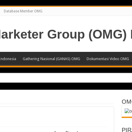
Database Member OMG
Indonesia
Gathering Nasional (GANAS) OMG
Dokumentasi Video OMG
r atau
OM
PI