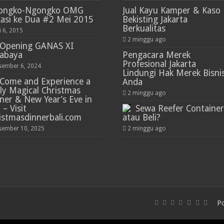
ongko-Ngongko OMG
Jual Kayu Kamper & Kaso
asi ke Dua #2 Mei 2015
Bekisting Jakarta
Berkualitas
i 6, 2015
2 minggu ago
Opening GANAS XI
rabaya
Pengacara Merek
Profesional Jakarta
sember 6, 2024
Lindungi Hak Merek Bisni
Come and Experience a
Anda
ly Magical Christmas
2 minggu ago
ner & New Year’s Eve in
 – Visit
Sewa Reefer Container
istmasdinnerbali.com
atau Beli?
sember 10, 2025
2 minggu ago
P