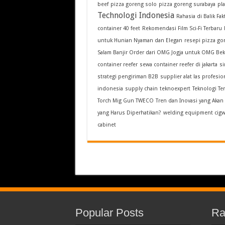
beef
pizza goreng solo
pizza goreng surabaya
pla
Technologi Indonesia
Rahasia di Balik Fa
container 40 feet
Rekomendasi Film Sci-Fi Terbaru
untuk Hunian Nyaman dan Elegan
resepi pizza go
Salam Banjir Order dari OMG Jogja untuk OMG Bek
container reefer
sewa container reefer di jakarta
si
strategi pengiriman B2B
supplier alat las profesio
indonesia
supply chain
teknoexpert
Teknologi Ter
Torch Mig Gun TWECO
Tren dan Inovasi yang Aka
yang Harus Diperhatikan?
welding equipment cigw
cabinet
Popular Posts
Ra