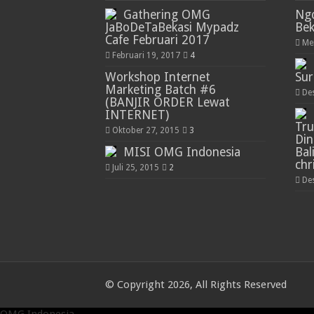
Gathering OMG
Ng
JaBoDeTaBekasi Mypadz
Bek
Cafe Februari 2017
Me
Februari 19, 2017
4
Workshop Internet
Su
Marketing Batch #6
De
(BANJIR ORDER Lewat
INTERNET)
Tru
Oktober 27, 2015
3
Din
MISI OMG Indonesia
Bali
chr
Juli 25, 2015
2
De
© Copyright 2026, All Rights Reserved