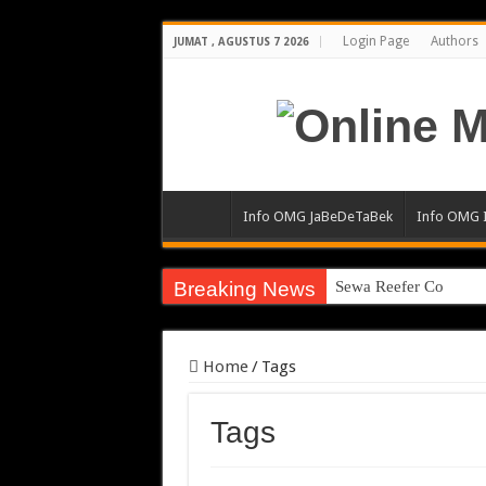
Login Page
Authors
JUMAT , AGUSTUS 7 2026
Info OMG JaBeDeTaBek
Info OMG 
Breaking News
Sewa Reefer Containe
Home
/
Tags
Tags