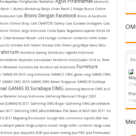
Agus Piranhamas
h Mendapatkan Penghasilan Tambahan
aksesoris
 Batch 1
Alumni Workshop Banjir Order Batch 2
Belajar Bisnis Online
Bisnis Dengan Facebook
Restaurant Cafe
Bisnis di Facebook
Bisnis Online Shop
Cafe CRAFTOTE Gallery
Cara Gunakan Instagram
Cara
OM
Bisnis Online
cargo Indonesia
Cerita Nyata: Bagaimana Layanan Derek 24
as
Cetak Kemasan Murah
cold storage container
container reefer bekas
hun Ini
Deretan Info Terkini
Deretan Info Terkini yang Wajib Kamu Tahu
ratorium
distribusi barang
distributor cigweld indonesia
Po
jabodetabek
ekspedisi perusahaan
Facebook Untuk Jualan
Ford vs. Rival:
Furniture
kin Memanas
Furniture lab
furniture lab Indonesia
n
GANAS #4 2015 omg indonesia
GANAS 5 OMG
ganas omg
GANAS OMG
Ma
2
GANAS OMG 2016
GANAS OMG Batam Singapura
GANAS XI Surabaya
Fe
onal GANAS XI Surabaya OMG
Gathering Nasional OMG ke 6
Pro
ne Marketer Group Indonesia
Gathering Nasional X Bogor 2923
Se
nal [GANAS] VI 2017
Gathering OMG Bogor
Gathering OMG Jabodetabek
ari 2017
Gathering OMG JaBoDeTaBekasi Pak Salam di MGO Mei 2017
Go
 6 2017 Magelang Borobudur
Google Ads conversion experts Bali
hak
Med
yu kamper jakarta
harga polybox murah
harga reefer container
harga sewa
sik Drum
jasa ekspedisi B2B
jasa kolam renang
Jasa PBG
Jasa Pembuatan