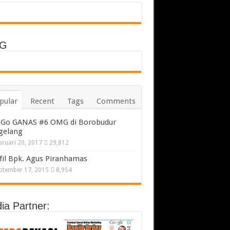
G
pular
Recent
Tags
Comments
Go GANAS #6 OMG di Borobudur
gelang
bruari 20, 2017
29,812
fil Bpk. Agus Piranhamas
ptember 17, 2015
8,954
ia Partner: