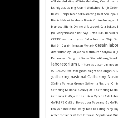
Affiliate Marketing
Affiliate Marketing: Cara Muda
las mig
alat las mig
Alumni Workshop Banjir Order
Bekasi
Belajar Facebook Marketing
Best Seminyak 
Bisnis Melalui Facebook
Bisnis Online Instagram
Membuat Bisnis Online di Facebook
Cara Sukses 
Jam Menyelamatkan Hari Saya
Cetak Buku Berkualit
CRAIPC
custom polybox
Daftar Tontonan Wajib Ta
desain labo
Hari Ini
Desain Kemasan Menarik
distributor kayu di jakarta
distributor polybox di 
Pertarungan Sengit di Dunia Otomotif yang Sema
laboratorium
furniture laboratorium moder
#7
GANAS OMG #10
ganas omg 9 pekalongan 202
gathering nasional
Gathering Nasi
(Online Marketer Group)
Gathering Nasional Onli
Gathering Nasional [GANAS] 2016
Gathering Nasio
Gathering OMG JaBoDeTaBekasi Mypadz Cafe Febru
GANAS #6 OMG di Borobudur Magelang
Go GANAS
kekayaan intelektual
harga kaso bekisting
harga ka
reefer container 20 feet
Informasi Seputar Alat Mu