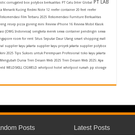
PT LAB
stic corrugated box
polybox berkualitas
PT Catu Inter Global
kta Menarik Kucing
Redmi Note 12
reefer container 20 feet
reefer
Rekomendasi Film Terbaru 2025
Rekomendasi Furniture Berkualitas
reng
resep pizza goreng mini
Review iPhone 16
Review Mobil Klasik
asi [OMG Indonesia]
sengketa merek
sewa container pendingin
sewa
ngapore room for rent
Situs Seputar Daur Ulang
smart shopping mall
nal
supplier kayu jakarta
supplier kayu proyek jakarta
supplier polybox
kini 2025
Tips Sukses untuk Perempuan Profesional
toko kayu jakarta
n Mengubah Dunia
Tren Desain Web 2025
Tren Desain Web 2025: Apa
eld
WELDSKILL CIGWELD
whirlpool hotel
whirlpool rumah
⁠pp storage
ndom Posts
Latest Posts