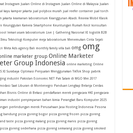
wat Instagram
Jualan Online di Instagram
Jualan Online di Malaysia
Jualan
ual kayu kamper jakarta
jual polybox murah
jual reefer container
jual torch
 jakarta
keamanan laboratorium
Keanggunan Abadi: Review Mobil Klasik
ni
Keunggulan Kamera Smartphone
Keuntungan Rumah Kecil
konsultan
pool
lemari asam laboratorium
Live | Gathering Nasional XI
logistik B2B
Ilmu Teknologi Komputer
meja laboratorium
Menemukan Cinta Sejati
omg
omg
ri
Meta Ads agency Bali
monthly family villa bali
Online Marketer
online marketer group
eter Group Indonesia
online marketing
Online
 XI Surabaya
Optimasi Penjualan Menggunakan TikTok Shop
pabrik
ging industri
Pakistan Economic NET
Pak Salam di MGO Mei 2017
odasi Saat Liburan di Montenegro
Panduan Lengkap Belanja Cerdas
ihan Bisnis Online di Bekasi
pendaftaran merek
pengacara HKI
pengacara
iman industri
penyimpanan bahan kimia
Perangkat Baru Komputer 2025
ungan
perlindungan merek
Perusahaan Jasa Hosting Indonesia
Pesona
ng bandung
pizza goreng bogor
pizza goreng frozen
pizza goreng
 and taste
pizza goreng malang
pizza goreng manis
pizza goreng
pizza goreng sederhana
pizza goreng semarang
pizza goreng smoked