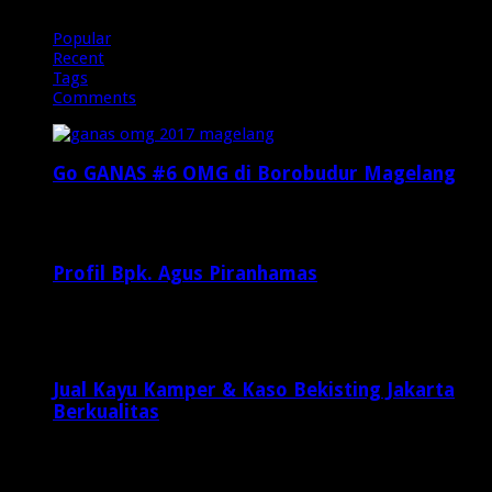
Popular
Recent
Tags
Comments
Go GANAS #6 OMG di Borobudur Magelang
Februari 20, 2017
29,812
Profil Bpk. Agus Piranhamas
September 17, 2015
8,954
Jual Kayu Kamper & Kaso Bekisting Jakarta
Berkualitas
2 minggu ago