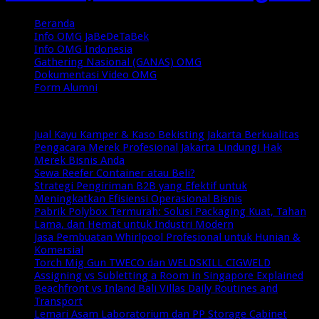
Beranda
Info OMG JaBeDeTaBek
Info OMG Indonesia
Gathering Nasional (GANAS) OMG
Dokumentasi Video OMG
Form Alumni
Breaking News
Jual Kayu Kamper & Kaso Bekisting Jakarta Berkualitas
Pengacara Merek Profesional Jakarta Lindungi Hak
Merek Bisnis Anda
Sewa Reefer Container atau Beli?
Strategi Pengiriman B2B yang Efektif untuk
Meningkatkan Efisiensi Operasional Bisnis
Pabrik Polybox Termurah: Solusi Packaging Kuat, Tahan
Lama, dan Hemat untuk Industri Modern
Jasa Pembuatan Whirlpool Profesional untuk Hunian &
Komersial
Torch Mig Gun TWECO dan WELDSKILL CIGWELD
Assigning vs Subletting a Room in Singapore Explained
Beachfront vs Inland Bali Villas Daily Routines and
Transport
Lemari Asam Laboratorium dan PP Storage Cabinet