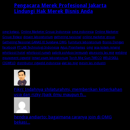
Pengacara Merek Profesional Jakarta
Lindungi Hak Merek Bisnis Anda
2 minggu ago
omg bekasi.
Online Marketer Group Indonesia
omg indonesia
Online Marketer
Group Bekasi
desain laboratorium
gathering nasional
online marketer group
Gathering Nasional GANAS XI Surabaya OMG
Furniture laboratorium
Bisnis Dengan
Facebook
PT LAB Technologi Indonesia
Agus Piranhamas
omg
jasa kolam renang
whirlpool hotel
whirlpool rumah
pabrik polybox termurah
aksesoris las mig
welding
equipment cigweld
lemari asam laboratorium
Torch Mig Gun TWECO
WELDSKILL
CIGWELD
distributor cigweld indonesia
alat las mig
mesin las industri
Fikri: Indahnya shilaturahmi, memberikan keberkahan
usia dan rizky (baik ilmu maupun fi...
hendra andiarto: bagaimana caranya join di OMG
bekasi...