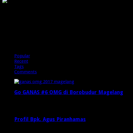
PIRANHAMAS
OMG
Popular
Recent
Tags
Comments
Go GANAS #6 OMG di Borobudur Magelang
Februari 20, 2017
29,812
Profil Bpk. Agus Piranhamas
September 17, 2015
8,954