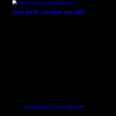
Sewa Reefer Container atau Beli?
2 minggu ago
Who's Online
2 visitors online now
1 guests,
1 bots,
0 members
Web Traffic
Today's Views:
2
Today's Visitors:
1
Yesterday's Views:
8
Last 7 Days Views:
56
Last 30 Days Views:
1,053
Last 365 Days Views:
7,881
Total Views:
648,543
Total Visitors:
203,183
Powered by
Online Marketer Group Indonesia
© Copyright 2026, All Rights Reserved
OMG Indonesia