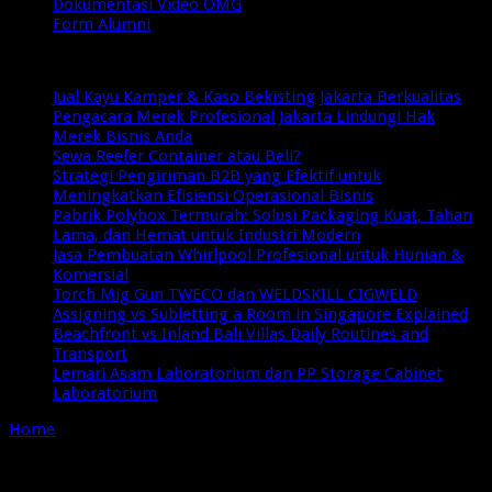
Dokumentasi Video OMG
Form Alumni
Breaking News
Jual Kayu Kamper & Kaso Bekisting Jakarta Berkualitas
Pengacara Merek Profesional Jakarta Lindungi Hak
Merek Bisnis Anda
Sewa Reefer Container atau Beli?
Strategi Pengiriman B2B yang Efektif untuk
Meningkatkan Efisiensi Operasional Bisnis
Pabrik Polybox Termurah: Solusi Packaging Kuat, Tahan
Lama, dan Hemat untuk Industri Modern
Jasa Pembuatan Whirlpool Profesional untuk Hunian &
Komersial
Torch Mig Gun TWECO dan WELDSKILL CIGWELD
Assigning vs Subletting a Room in Singapore Explained
Beachfront vs Inland Bali Villas Daily Routines and
Transport
Lemari Asam Laboratorium dan PP Storage Cabinet
Laboratorium
Home
/
Tag:
supplier polybox indonesia
Tag Archives:
supplier polybox