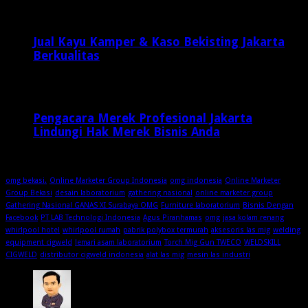
Jual Kayu Kamper & Kaso Bekisting Jakarta
Berkualitas
2 minggu ago
Pengacara Merek Profesional Jakarta
Lindungi Hak Merek Bisnis Anda
2 minggu ago
omg bekasi.
Online Marketer Group Indonesia
omg indonesia
Online Marketer
Group Bekasi
desain laboratorium
gathering nasional
online marketer group
Gathering Nasional GANAS XI Surabaya OMG
Furniture laboratorium
Bisnis Dengan
Facebook
PT LAB Technologi Indonesia
Agus Piranhamas
omg
jasa kolam renang
whirlpool hotel
whirlpool rumah
pabrik polybox termurah
aksesoris las mig
welding
equipment cigweld
lemari asam laboratorium
Torch Mig Gun TWECO
WELDSKILL
CIGWELD
distributor cigweld indonesia
alat las mig
mesin las industri