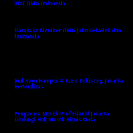
VISI OMG Indonesia
Juli 25, 2015
Database Member OMG JaBoDeTaBek dan
Indonesia
Juli 22, 2016
Latest Posts
Jual Kayu Kamper & Kaso Bekisting Jakarta
Berkualitas
2 minggu ago
Pengacara Merek Profesional Jakarta
Lindungi Hak Merek Bisnis Anda
2 minggu ago