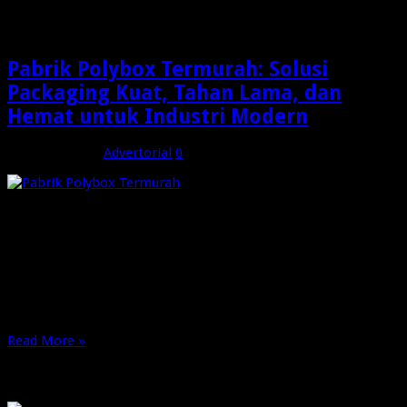
indonesia
Pabrik Polybox Termurah: Solusi
Packaging Kuat, Tahan Lama, dan
Hemat untuk Industri Modern
Maret 26, 2026
Advertorial
0
Pabrik Polybox Termurah | Dalam dunia industri yang terus
berkembang, kebutuhan akan kemasan yang kuat, tahan
lama, dan efisien menjadi prioritas utama bagi banyak
perusahaan. Salah satu solusi terbaik yang kini semakin
populer adalah penggunaan polybox sebagai media
packaging. Jika Anda sedang mencari pabrik polybox termurah
dengan kualitas terbaik, maka …
Read More »
OMG