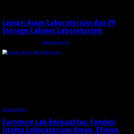
laboratorium
Lemari Asam Laboratorium dan PP
Storage Cabinet Laboratorium
Desember 22, 2025
Advertorial
0
Lemari Asam Laboratorium dan PP Storage Cabinet untuk
Keamanan dan Efisiensi Laboratorium Modern. Dalam
pengelolaan laboratorium modern, aspek keselamatan,
efisiensi, dan kepatuhan terhadap standar menjadi prioritas
utama. Laboratorium tidak hanya dituntut mampu mendukung
aktivitas penelitian dan pengujian, tetapi juga harus
memberikan perlindungan maksimal bagi penggunanya. Salah
satu elemen penting dalam …
Read More »
Furniture Lab Berkualitas: Fondasi
Utama Laboratorium Aman, Efisien,