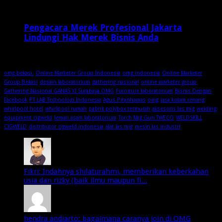
1 minggu ago
Pengacara Merek Profesional Jakarta
Lindungi Hak Merek Bisnis Anda
1 minggu ago
omg bekasi.
Online Marketer Group Indonesia
omg indonesia
Online Marketer
Group Bekasi
desain laboratorium
gathering nasional
online marketer group
Gathering Nasional GANAS XI Surabaya OMG
Furniture laboratorium
Bisnis Dengan
Facebook
PT LAB Technologi Indonesia
Agus Piranhamas
omg
jasa kolam renang
whirlpool hotel
whirlpool rumah
pabrik polybox termurah
aksesoris las mig
welding
equipment cigweld
lemari asam laboratorium
Torch Mig Gun TWECO
WELDSKILL
CIGWELD
distributor cigweld indonesia
alat las mig
mesin las industri
Fikri: Indahnya shilaturahmi, memberikan keberkahan
usia dan rizky (baik ilmu maupun fi...
hendra andiarto: bagaimana caranya join di OMG