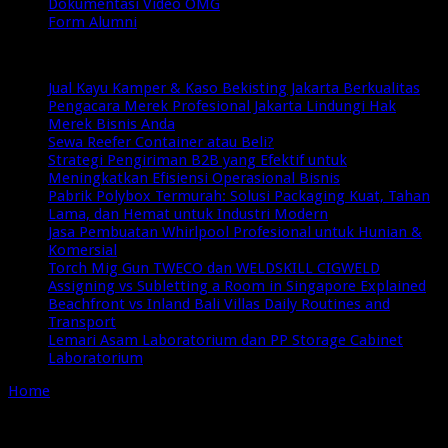
Dokumentasi Video OMG
Form Alumni
Breaking News
Jual Kayu Kamper & Kaso Bekisting Jakarta Berkualitas
Pengacara Merek Profesional Jakarta Lindungi Hak
Merek Bisnis Anda
Sewa Reefer Container atau Beli?
Strategi Pengiriman B2B yang Efektif untuk
Meningkatkan Efisiensi Operasional Bisnis
Pabrik Polybox Termurah: Solusi Packaging Kuat, Tahan
Lama, dan Hemat untuk Industri Modern
Jasa Pembuatan Whirlpool Profesional untuk Hunian &
Komersial
Torch Mig Gun TWECO dan WELDSKILL CIGWELD
Assigning vs Subletting a Room in Singapore Explained
Beachfront vs Inland Bali Villas Daily Routines and
Transport
Lemari Asam Laboratorium dan PP Storage Cabinet
Laboratorium
Home
/
Tag:
desain laboratorium
Tag Archives:
desain