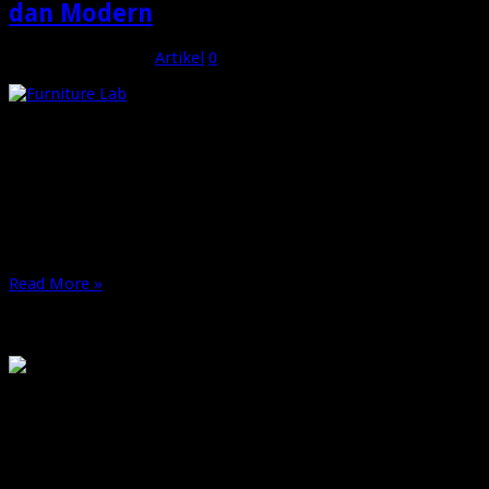
dan Modern
Desember 19, 2025
Artikel
0
Perkembangan laboratorium modern menuntut standar
keselamatan, efisiensi, dan ergonomi yang semakin tinggi.
Tidak hanya peralatan analisis yang harus presisi, tetapi juga
sistem pendukung seperti furnitur laboratorium yang
berperan besar dalam menciptakan lingkungan kerja yang
aman dan produktif. Pemilihan Furniture lab yang tepat akan
memengaruhi alur kerja, keselamatan pengguna, serta daya …
Read More »
OMG
PIRANHAMAS