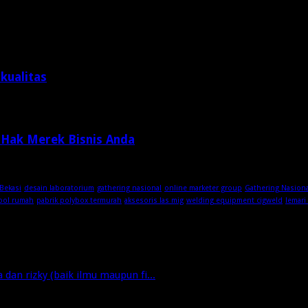
kualitas
 Hak Merek Bisnis Anda
Bekasi
desain laboratorium
gathering nasional
online marketer group
Gathering Nasion
ool rumah
pabrik polybox termurah
aksesoris las mig
welding equipment cigweld
lemari
dan rizky (baik ilmu maupun fi...