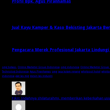
Profil Bpk. Agus Piranhamas
September 17, 2015
8,954
Jual Kayu Kamper & Kaso Bekisting Jakarta Ber
2 minggu ago
Pengacara Merek Profesional Jakarta Lindungi
2 minggu ago
omg bekasi.
Online Marketer Group Indonesia
omg indonesia
Online Marketer Group 
Technologi Indonesia
Agus Piranhamas
omg
jasa kolam renang
whirlpool hotel
whirlp
indonesia
alat las mig
mesin las industri
Fikri: Indahnya shilaturahmi, memberikan keberkahan usia 