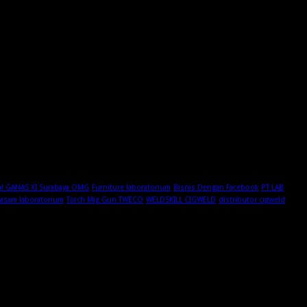
al GANAS XI Surabaya OMG
Furniture laboratorium
Bisnis Dengan Facebook
PT LAB
 asam laboratorium
Torch Mig Gun TWECO
WELDSKILL CIGWELD
distributor cigweld