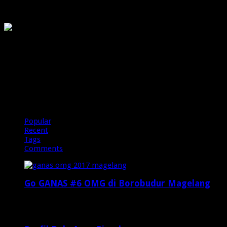
OMG
PIRANHAMAS
OMG
Popular
Recent
Tags
Comments
Go GANAS #6 OMG di Borobudur Magelang
Februari 20, 2017
29,812