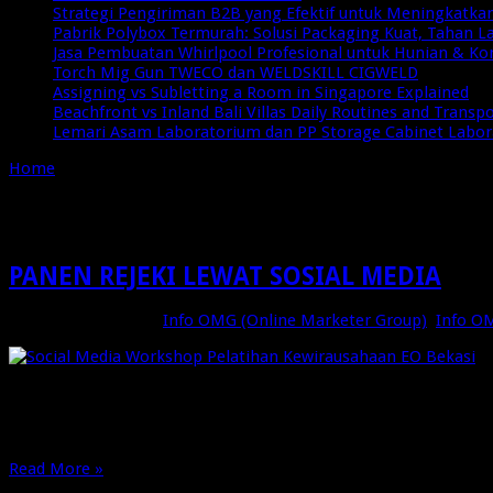
Strategi Pengiriman B2B yang Efektif untuk Meningkatkan 
Pabrik Polybox Termurah: Solusi Packaging Kuat, Tahan 
Jasa Pembuatan Whirlpool Profesional untuk Hunian & Ko
Torch Mig Gun TWECO dan WELDSKILL CIGWELD
Assigning vs Subletting a Room in Singapore Explained
Beachfront vs Inland Bali Villas Daily Routines and Transp
Lemari Asam Laboratorium dan PP Storage Cabinet Labo
Home
/
Tag:
Bisnis Online Instagram
Tag Archives:
Bisnis Online In
PANEN REJEKI LEWAT SOSIAL MEDIA
September 19, 2015
Info OMG (Online Marketer Group)
,
Info O
Pelatihan Bisnis Online di Bekasi, Cara Gunakan Instagram, Jual
Facebook Untuk Jualan, Belajar Facebook Marketing, Cara Membua
…
Read More »