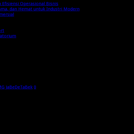
Efisiensi Operasional Bisnis
Lama, dan Hemat untuk Industri Modern
mersial
ort
ratorium
stagram
MG JaBeDeTaBek
0
an Lewat Instagram, Bisnis Online Instagram, Bisnis Online Shop, 
t Bisnis Online di Facebook, Bisnis di Facebook, Bisnis Dengan 