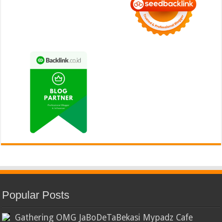
Popular Posts
Gathering OMG JaBoDeTaBekasi Mypadz Cafe