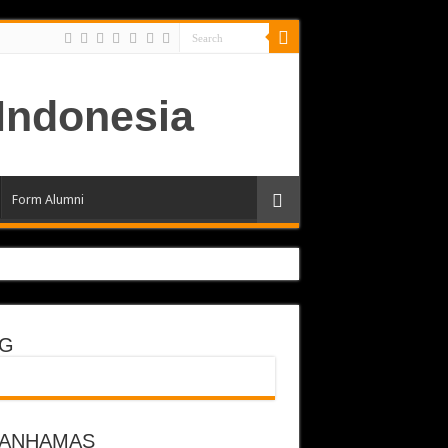
Form Alumni
G
odern
RANHAMAS