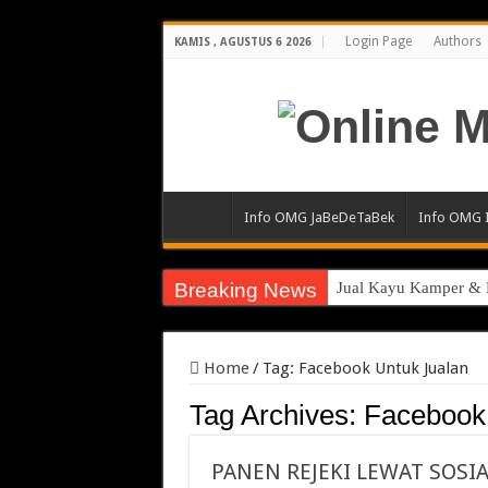
Login Page
Authors
KAMIS , AGUSTUS 6 2026
Info OMG JaBeDeTaBek
Info OMG 
Breaking News
Jual Kayu Kamper & K
Pengacara Merek Prof
Sewa Reefer Container
Home
/
Tag:
Facebook Untuk Jualan
Strategi Pengiriman B
Tag Archives:
Facebook
Pabrik Polybox Termu
PANEN REJEKI LEWAT SOSI
Jasa Pembuatan Whirl