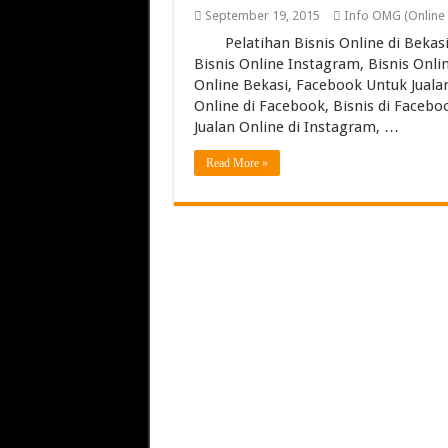
Torch Mig Gun TW
September 19, 2015
Info OMG (Online
Pelatihan Bisnis Online di Beka
Assigning vs Subletti
Bisnis Online Instagram, Bisnis Onlin
Beachfront vs Inland B
Online Bekasi, Facebook Untuk Juala
Online di Facebook, Bisnis di Facebo
Lemari Asam Laborato
Jualan Online di Instagram, …
Read More »