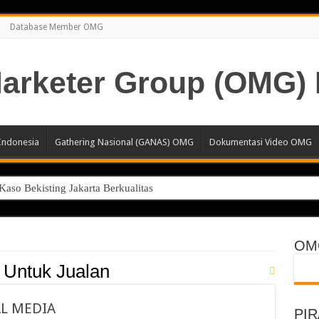
Database Member OMG
Indonesia
Gathering Nasional (GANAS) OMG
Dokumentasi Video OMG
aso Bekisting Jakarta Berkualitas
esional Jakarta Lindungi Hak Merek Bisnis Anda
 atau Beli?
OM
2B yang Efektif untuk Meningkatkan Efisiensi Operasional Bisnis
 Untuk Jualan
rah: Solusi Packaging Kuat, Tahan Lama, dan Hemat untuk Industri M
AL MEDIA
pool Profesional untuk Hunian & Komersial
PI