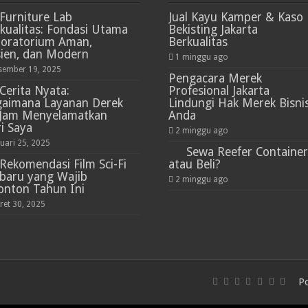
Furniture Lab
Jual Kayu Kamper & Kaso
kualitas: Fondasi Utama
Bekisting Jakarta
boratorium Aman,
Berkualitas
sien, dan Modern
1 minggu ago
sember 19, 2025
Pengacara Merek
Cerita Nyata:
Profesional Jakarta
gaimana Layanan Derek
Lindungi Hak Merek Bisni
 Jam Menyelamatkan
Anda
i Saya
2 minggu ago
nuari 25, 2025
Sewa Reefer Container
Rekomendasi Film Sci-Fi
atau Beli?
baru yang Wajib
2 minggu ago
onton Tahun Ini
ret 30, 2025
P