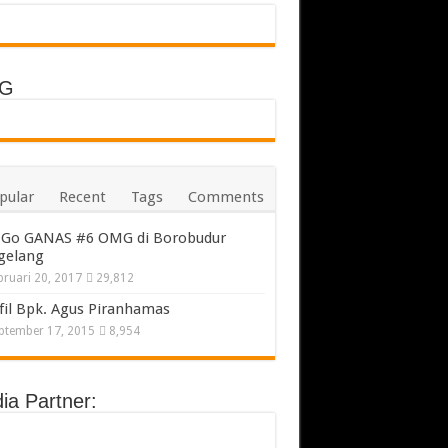
G
pular
Recent
Tags
Comments
Go GANAS #6 OMG di Borobudur
gelang
bruari 20, 2017
29,812
fil Bpk. Agus Piranhamas
ptember 17, 2015
8,954
ia Partner: