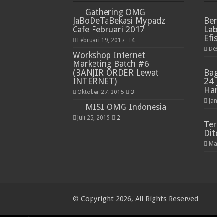
Gathering OMG
JaBoDeTaBekasi Mypadz
Ber
Cafe Februari 2017
La
Efi
Februari 19, 2017
4
De
Workshop Internet
Marketing Batch #6
(BANJIR ORDER Lewat
Ba
INTERNET)
24
Har
Oktober 27, 2015
3
Ja
MISI OMG Indonesia
Juli 25, 2015
2
Ter
Dit
Ma
© Copyright 2026, All Rights Reserved