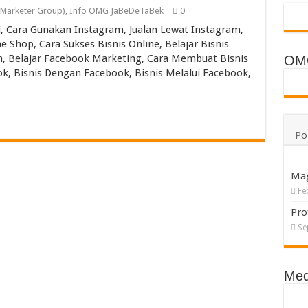
ECO dan WELDSKILL CIGWELD
 Marketer Group)
,
Info OMG JaBeDeTaBek
0
si, Cara Gunakan Instagram, Jualan Lewat Instagram,
ng a Room in Singapore Explained
e Shop, Cara Sukses Bisnis Online, Belajar Bisnis
ali Villas Daily Routines and Transport
n, Belajar Facebook Marketing, Cara Membuat Bisnis
OM
ok, Bisnis Dengan Facebook, Bisnis Melalui Facebook,
rium dan PP Storage Cabinet Laboratorium
Po
Ma
Fe
Pro
Se
Med