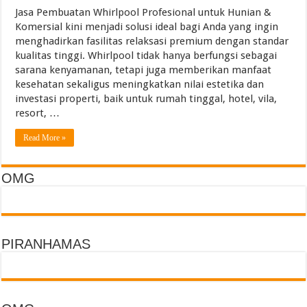
Torch Mig Gun TWECO dan WELDSKILL CIGWELD
Jasa Pembuatan Whirlpool Profesional untuk Hunian &
Komersial kini menjadi solusi ideal bagi Anda yang ingin
Assigning vs Subletting a Room in Singapore Explained
menghadirkan fasilitas relaksasi premium dengan standar
Beachfront vs Inland Bali Villas Daily Routines and Transport
kualitas tinggi. Whirlpool tidak hanya berfungsi sebagai
sarana kenyamanan, tetapi juga memberikan manfaat
Lemari Asam Laboratorium dan PP Storage Cabinet Laboratorium
kesehatan sekaligus meningkatkan nilai estetika dan
investasi properti, baik untuk rumah tinggal, hotel, vila,
resort, …
Read More »
OMG
PIRANHAMAS