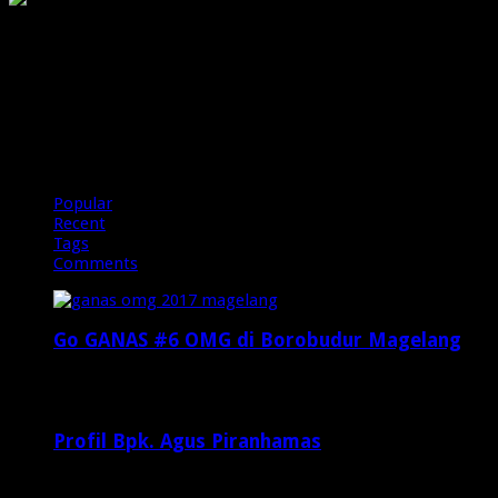
PIRANHAMAS
OMG
Popular
Recent
Tags
Comments
Go GANAS #6 OMG di Borobudur Magelang
Februari 20, 2017
29,812
Profil Bpk. Agus Piranhamas
September 17, 2015
8,954