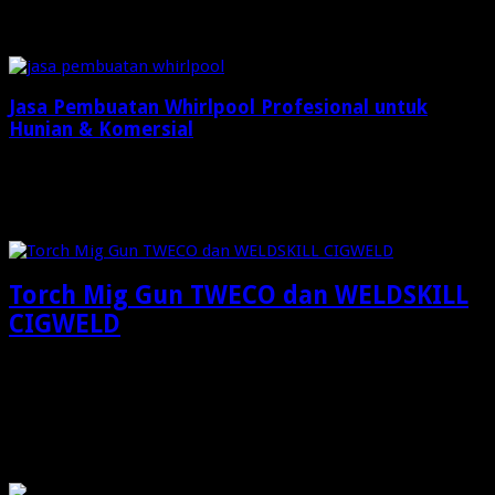
Maret 26, 2026
Jasa Pembuatan Whirlpool Profesional untuk
Hunian & Komersial
Januari 26, 2026
Check Also
Torch Mig Gun TWECO dan WELDSKILL
CIGWELD
Torch Mig Gun TWECO dan WELDSKILL CIGWELD: Solusi
Profesional Pengelasan Industri Berkualitas Tinggi Dalam
dunia …
OMG