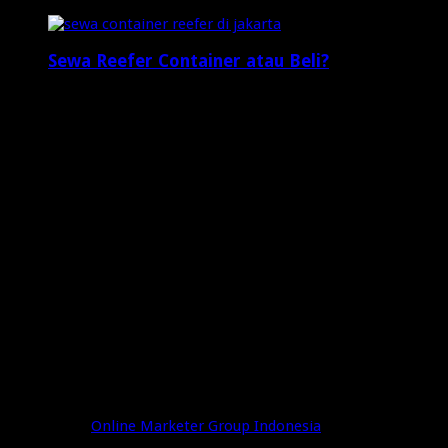
2 minggu ago
Sewa Reefer Container atau Beli?
2 minggu ago
Who's Online
3 visitors online now
0 guests,
3 bots,
0 members
Web Traffic
Today's Views:
5
Today's Visitors:
3
Yesterday's Views:
7
Last 7 Days Views:
52
Last 30 Days Views:
1,066
Last 365 Days Views:
7,893
Total Views:
648,538
Total Visitors:
203,180
Powered by
Online Marketer Group Indonesia
© Copyright 2026, All Rights Reserved