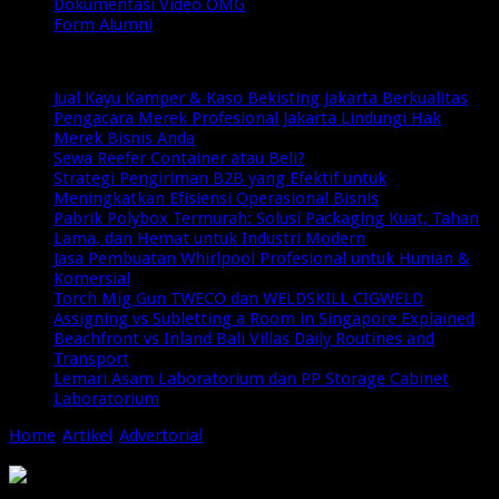
Dokumentasi Video OMG
Form Alumni
Breaking News
Jual Kayu Kamper & Kaso Bekisting Jakarta Berkualitas
Pengacara Merek Profesional Jakarta Lindungi Hak
Merek Bisnis Anda
Sewa Reefer Container atau Beli?
Strategi Pengiriman B2B yang Efektif untuk
Meningkatkan Efisiensi Operasional Bisnis
Pabrik Polybox Termurah: Solusi Packaging Kuat, Tahan
Lama, dan Hemat untuk Industri Modern
Jasa Pembuatan Whirlpool Profesional untuk Hunian &
Komersial
Torch Mig Gun TWECO dan WELDSKILL CIGWELD
Assigning vs Subletting a Room in Singapore Explained
Beachfront vs Inland Bali Villas Daily Routines and
Transport
Lemari Asam Laboratorium dan PP Storage Cabinet
Laboratorium
Home
/
Artikel
/
Advertorial
/
Panduan Lengkap Merawat Hewan
Peliharaan: Tips Sehat dan Bahagia