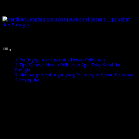
fisik, hingga perawatan medis, semua aspek ini berperan
dalam menjaga kualitas hidup hewan peliharaan Anda.
Daftar Isi
Pentingnya Asuransi untuk Hewan Peliharaan
Tips Merawat Hewan Peliharaan Agar Tetap Sehat dan
Bahagia
Membangun Hubungan yang Erat dengan Hewan Peliharaan
Kesimpulan
Pentingnya Asuransi untuk Hewan Peliharaan
Asuransi hewan peliharaan menjadi salah satu bentuk
perlindungan yang sering diabaikan oleh para pemilik hewan.
Padahal, biaya perawatan medis untuk hewan bisa sangat
mahal, terutama jika terjadi kecelakaan atau penyakit serius.
Dengan memiliki asuransi, Anda tidak perlu khawatir tentang
biaya tak terduga karena asuransi dapat menanggung
sebagian besar pengeluaran medis.