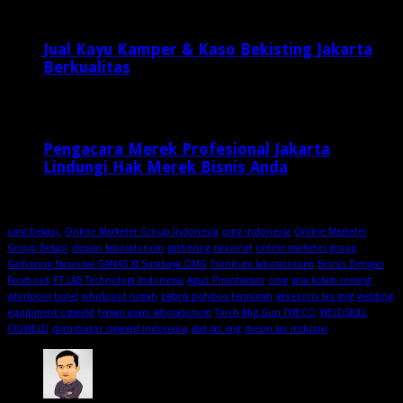
Jual Kayu Kamper & Kaso Bekisting Jakarta
Berkualitas
2 minggu ago
Pengacara Merek Profesional Jakarta
Lindungi Hak Merek Bisnis Anda
2 minggu ago
omg bekasi.
Online Marketer Group Indonesia
omg indonesia
Online Marketer
Group Bekasi
desain laboratorium
gathering nasional
online marketer group
Gathering Nasional GANAS XI Surabaya OMG
Furniture laboratorium
Bisnis Dengan
Facebook
PT LAB Technologi Indonesia
Agus Piranhamas
omg
jasa kolam renang
whirlpool hotel
whirlpool rumah
pabrik polybox termurah
aksesoris las mig
welding
equipment cigweld
lemari asam laboratorium
Torch Mig Gun TWECO
WELDSKILL
CIGWELD
distributor cigweld indonesia
alat las mig
mesin las industri