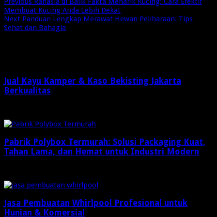
Previous
Rahasia di Balik Fakta Menarik Kucing: Cara Efektif
Membuat Kucing Anda Lebih Dekat
Next
Panduan Lengkap Merawat Hewan Peliharaan: Tips
Sehat dan Bahagia
Related Articles
Jual Kayu Kamper & Kaso Bekisting Jakarta
Berkualitas
2 minggu ago
Pabrik Polybox Termurah: Solusi Packaging Kuat,
Tahan Lama, dan Hemat untuk Industri Modern
Maret 26, 2026
Jasa Pembuatan Whirlpool Profesional untuk
Hunian & Komersial