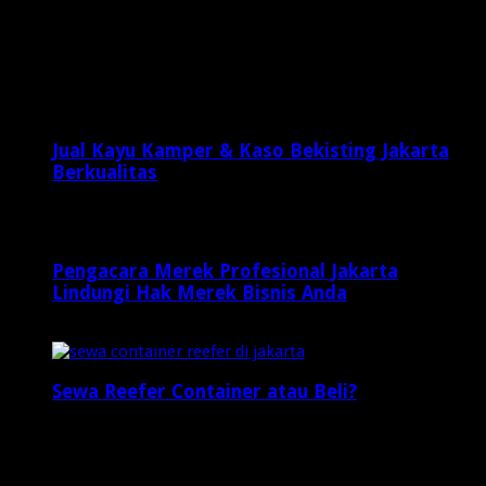
September 6, 2015
Latest Posts
Jual Kayu Kamper & Kaso Bekisting Jakarta
Berkualitas
2 minggu ago
Pengacara Merek Profesional Jakarta
Lindungi Hak Merek Bisnis Anda
2 minggu ago
Sewa Reefer Container atau Beli?
2 minggu ago
Who's Online