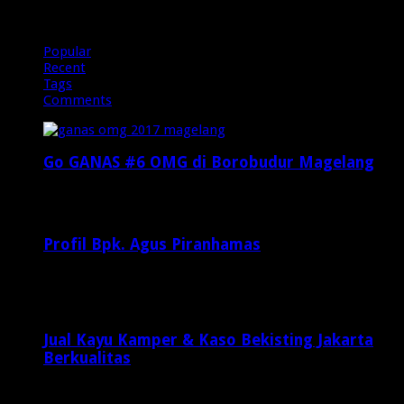
Popular
Recent
Tags
Comments
Go GANAS #6 OMG di Borobudur Magelang
Februari 20, 2017
29,812
Profil Bpk. Agus Piranhamas
September 17, 2015
8,954
Jual Kayu Kamper & Kaso Bekisting Jakarta
Berkualitas
2 minggu ago