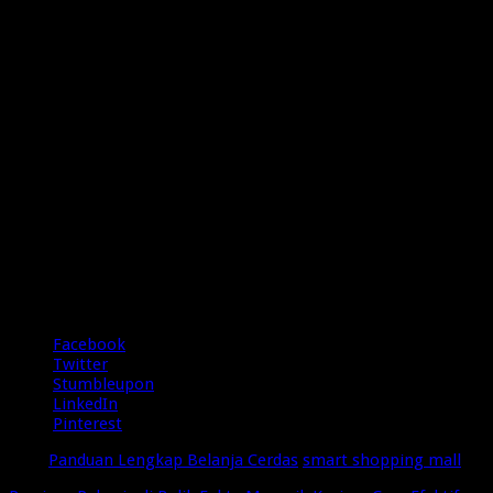
5/5 - (1 vote)
Share
Facebook
Twitter
Stumbleupon
LinkedIn
Pinterest
Tags
Panduan Lengkap Belanja Cerdas
smart shopping mall