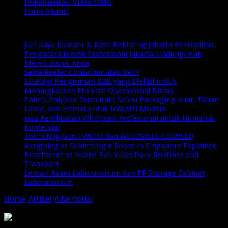
Dokumentasi Video OMG
Form Alumni
Breaking News
Jual Kayu Kamper & Kaso Bekisting Jakarta Berkualitas
Pengacara Merek Profesional Jakarta Lindungi Hak
Merek Bisnis Anda
Sewa Reefer Container atau Beli?
Strategi Pengiriman B2B yang Efektif untuk
Meningkatkan Efisiensi Operasional Bisnis
Pabrik Polybox Termurah: Solusi Packaging Kuat, Tahan
Lama, dan Hemat untuk Industri Modern
Jasa Pembuatan Whirlpool Profesional untuk Hunian &
Komersial
Torch Mig Gun TWECO dan WELDSKILL CIGWELD
Assigning vs Subletting a Room in Singapore Explained
Beachfront vs Inland Bali Villas Daily Routines and
Transport
Lemari Asam Laboratorium dan PP Storage Cabinet
Laboratorium
Home
/
Artikel
/
Advertorial
/
Panduan Lengkap Belanja Cerdas:
Tips Hemat dan Efisien