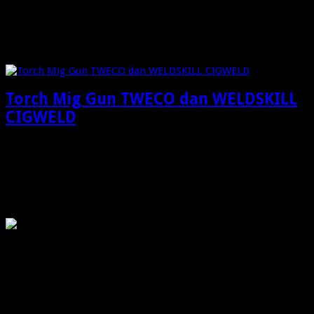
Januari 26, 2026
Check Also
Torch Mig Gun TWECO dan WELDSKILL
CIGWELD
Torch Mig Gun TWECO dan WELDSKILL CIGWELD: Solusi
Profesional Pengelasan Industri Berkualitas Tinggi Dalam
dunia …
OMG
PIRANHAMAS
OMG