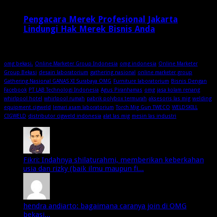
Pengacara Merek Profesional Jakarta
Lindungi Hak Merek Bisnis Anda
2 minggu ago
omg bekasi.
Online Marketer Group Indonesia
omg indonesia
Online Marketer
Group Bekasi
desain laboratorium
gathering nasional
online marketer group
Gathering Nasional GANAS XI Surabaya OMG
Furniture laboratorium
Bisnis Dengan
Facebook
PT LAB Technologi Indonesia
Agus Piranhamas
omg
jasa kolam renang
whirlpool hotel
whirlpool rumah
pabrik polybox termurah
aksesoris las mig
welding
equipment cigweld
lemari asam laboratorium
Torch Mig Gun TWECO
WELDSKILL
CIGWELD
distributor cigweld indonesia
alat las mig
mesin las industri
Fikri: Indahnya shilaturahmi, memberikan keberkahan
usia dan rizky (baik ilmu maupun fi...
hendra andiarto: bagaimana caranya join di OMG
bekasi...