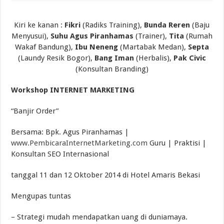
Torch Mig Gun TWECO dan WELDSKILL CIGWELD
Assigning vs Subletting a Room in Singapore Explained
Kiri ke kanan :
Fikri
(Radiks Training),
Bunda Reren
(Baju
Menyusui),
Suhu Agus Piranhamas
(Trainer),
Tita
(Rumah
Beachfront vs Inland Bali Villas Daily Routines and Transport
Wakaf Bandung),
Ibu Neneng
(Martabak Medan),
Septa
Lemari Asam Laboratorium dan PP Storage Cabinet Laboratorium
(Laundy Resik Bogor),
Bang Iman
(Herbalis),
Pak Civic
(Konsultan Branding)
Workshop INTERNET MARKETING
“Banjir Order”
Bersama: Bpk. Agus Piranhamas |
www.PembicaraInternetMarketing.com
Guru | Praktisi |
Konsultan SEO Internasional
tanggal 11 dan 12 Oktober 2014 di Hotel Amaris Bekasi
Mengupas tuntas
– Strategi mudah mendapatkan uang di duniamaya.