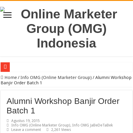
Jual Kayu Kamper & Kaso Bekisting Jakarta Berkualitas
Home
/
Info OMG (Online Marketer Group)
/
Alumni Workshop
Banjir Order Batch 1
Pengacara Merek Profesional Jakarta Lindungi Hak Merek Bisnis And
Sewa Reefer Container atau Beli?
Alumni Workshop Banjir Order
Strategi Pengiriman B2B yang Efektif untuk Meningkatkan Efisiensi O
Batch 1
Pabrik Polybox Termurah: Solusi Packaging Kuat, Tahan Lama, dan 
Agustus 19, 2015
Info OMG (Online Marketer Group)
,
Info OMG JaBeDeTaBek
Jasa Pembuatan Whirlpool Profesional untuk Hunian & Komersial
Leave a comment
2,261 Views