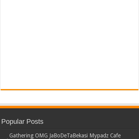
Popular Posts
Gathering OMG JaBoDeTaBekasi Mypadz Cafe