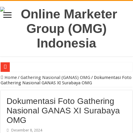
Jual Kayu Kamper & Kaso Bekisting Jakarta Berkualitas
Home
/
Gathering Nasional (GANAS) OMG
/
Dokumentasi Foto
Gathering Nasional GANAS XI Surabaya OMG
Pengacara Merek Profesional Jakarta Lindungi Hak Merek Bisnis And
Sewa Reefer Container atau Beli?
Dokumentasi Foto Gathering
Strategi Pengiriman B2B yang Efektif untuk Meningkatkan Efisiensi O
Nasional GANAS XI Surabaya
Pabrik Polybox Termurah: Solusi Packaging Kuat, Tahan Lama, dan 
OMG
Jasa Pembuatan Whirlpool Profesional untuk Hunian & Komersial
Desember 8, 2024