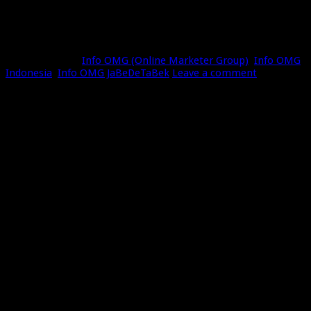
Seminar Peluang Ekspor Produk UKM
di Pasar Dunia
Agustus 9, 2022
Info OMG (Online Marketer Group)
,
Info OMG
Indonesia
,
Info OMG JaBeDeTaBek
Leave a comment
180
Views
Assalamu’alaikum WrWb
Banyak rekan-rekan yang bertanya bagaimana cara EKSPOR
produk-produk Kita ke Luar negri, apakah Mudah atau susah.
Nah untuk menjawab pertanyaan tersebut, kita akan
mendatangkan langsung Pemangku Kebijakan di Bidangnya.
Untuk itu kami mengharapkan kehadiran rekan-rekan semua
dalam acara FREE SEMINAR ONLINE via ZOOM Bersama :
Bapak
MIFTAH FARID
Direktur Pengembangan Eksport Jasa & Produk Kreatif
Kementrian Perdagangan Republik Indonesia
Bang
Asrul Tsani
President OMG Indonesia