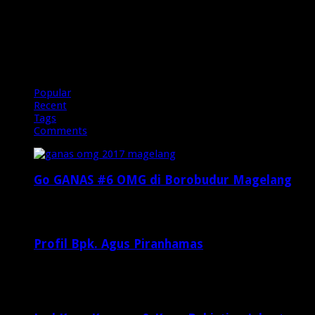
OMG
Popular
Recent
Tags
Comments
Go GANAS #6 OMG di Borobudur Magelang
Februari 20, 2017
29,812
Profil Bpk. Agus Piranhamas
September 17, 2015
8,954