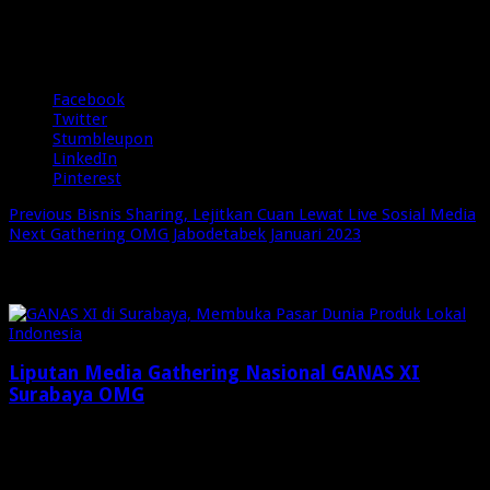
4.8/5 - (18 votes)
Share
Facebook
Twitter
Stumbleupon
LinkedIn
Pinterest
Previous
Bisnis Sharing, Lejitkan Cuan Lewat Live Sosial Media
Next
Gathering OMG Jabodetabek Januari 2023
Related Articles
Liputan Media Gathering Nasional GANAS XI
Surabaya OMG
Desember 8, 2024