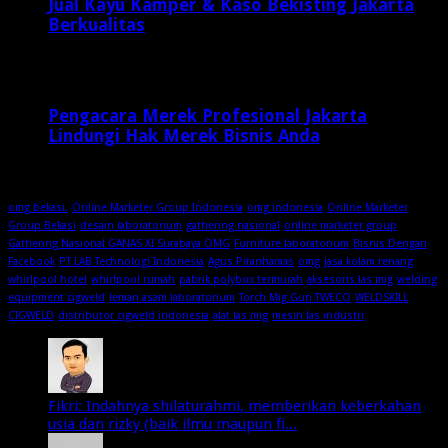
Jual Kayu Kamper & Kaso Bekisting Jakarta
Berkualitas
2 minggu ago
Pengacara Merek Profesional Jakarta
Lindungi Hak Merek Bisnis Anda
2 minggu ago
omg bekasi.
Online Marketer Group Indonesia
omg indonesia
Online Marketer
Group Bekasi
desain laboratorium
gathering nasional
online marketer group
Gathering Nasional GANAS XI Surabaya OMG
Furniture laboratorium
Bisnis Dengan
Facebook
PT LAB Technologi Indonesia
Agus Piranhamas
omg
jasa kolam renang
whirlpool hotel
whirlpool rumah
pabrik polybox termurah
aksesoris las mig
welding
equipment cigweld
lemari asam laboratorium
Torch Mig Gun TWECO
WELDSKILL
CIGWELD
distributor cigweld indonesia
alat las mig
mesin las industri
Fikri: Indahnya shilaturahmi, memberikan keberkahan
usia dan rizky (baik ilmu maupun fi...