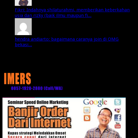
Fikri: Indahnya shilaturahmi, memberikan keberkahan
usia dan rizky (baik ilmu maupun fi...
hendra andiarto: bagaimana caranya join di OMG
bekasi...
Media Partner: