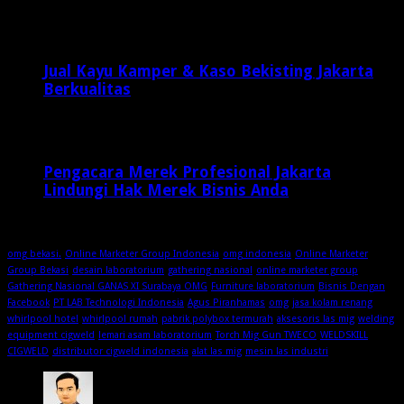
September 17, 2015
8,954
Jual Kayu Kamper & Kaso Bekisting Jakarta
Berkualitas
1 minggu ago
Pengacara Merek Profesional Jakarta
Lindungi Hak Merek Bisnis Anda
2 minggu ago
omg bekasi.
Online Marketer Group Indonesia
omg indonesia
Online Marketer
Group Bekasi
desain laboratorium
gathering nasional
online marketer group
Gathering Nasional GANAS XI Surabaya OMG
Furniture laboratorium
Bisnis Dengan
Facebook
PT LAB Technologi Indonesia
Agus Piranhamas
omg
jasa kolam renang
whirlpool hotel
whirlpool rumah
pabrik polybox termurah
aksesoris las mig
welding
equipment cigweld
lemari asam laboratorium
Torch Mig Gun TWECO
WELDSKILL
CIGWELD
distributor cigweld indonesia
alat las mig
mesin las industri