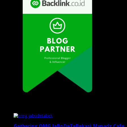
Popular Posts
Gathering OMG JaBoDeTaBekasi Mypadz Cafe