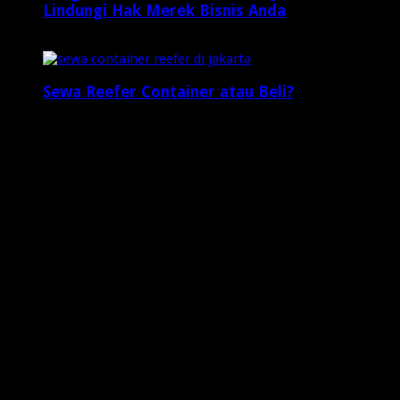
Lindungi Hak Merek Bisnis Anda
2 minggu ago
Sewa Reefer Container atau Beli?
2 minggu ago
Who's Online
3 visitors online now
1 guests,
2 bots,
0 members
Web Traffic
Today's Views:
0
Today's Visitors:
0
Yesterday's Views:
19
Last 7 Days Views:
46
Last 30 Days Views:
1,066
Last 365 Days Views:
7,881
Total Views:
648,526
Total Visitors:
203,171