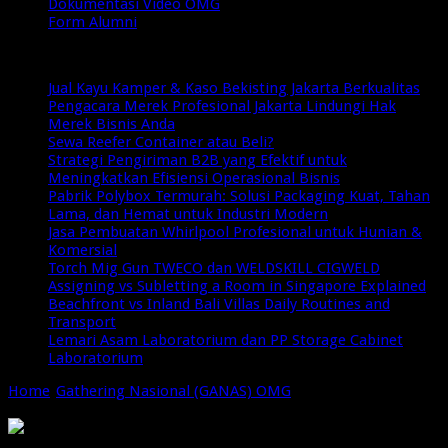
Dokumentasi Video OMG
Form Alumni
Breaking News
Jual Kayu Kamper & Kaso Bekisting Jakarta Berkualitas
Pengacara Merek Profesional Jakarta Lindungi Hak
Merek Bisnis Anda
Sewa Reefer Container atau Beli?
Strategi Pengiriman B2B yang Efektif untuk
Meningkatkan Efisiensi Operasional Bisnis
Pabrik Polybox Termurah: Solusi Packaging Kuat, Tahan
Lama, dan Hemat untuk Industri Modern
Jasa Pembuatan Whirlpool Profesional untuk Hunian &
Komersial
Torch Mig Gun TWECO dan WELDSKILL CIGWELD
Assigning vs Subletting a Room in Singapore Explained
Beachfront vs Inland Bali Villas Daily Routines and
Transport
Lemari Asam Laboratorium dan PP Storage Cabinet
Laboratorium
Home
/
Gathering Nasional (GANAS) OMG
/
Gathering Nasional
[GANAS] 2016 – Online Marketing Group [OMG] Indonesia