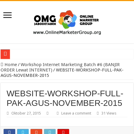
Pengacara Merek Profesional Jakarta Lindungi Hak Merek Bisnis And
Home
/
Workshop Internet Marketing Batch #6 (BANJIR
ORDER Lewat INTERNET)
/
WEBSITE-WORKSHOP-FULL-PAK-
AGUS-NOVEMBER-2015
WEBSITE-WORKSHOP-FULL-
PAK-AGUS-NOVEMBER-2015
Oktober 27, 2015
Leave a comment
31 Views