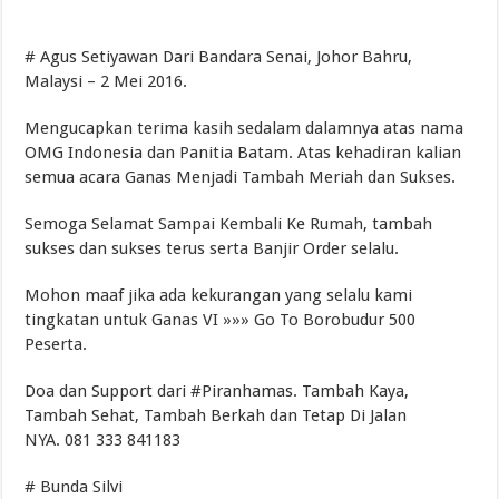
Torch Mig Gun TWECO dan WELDSKILL CIGWELD
Assigning vs Subletting a Room in Singapore Explained
# Agus Setiyawan Dari Bandara Senai, Johor Bahru,
Malaysi – 2 Mei 2016.
Beachfront vs Inland Bali Villas Daily Routines and Transport
Lemari Asam Laboratorium dan PP Storage Cabinet Laboratorium
Mengucapkan terima kasih sedalam dalamnya atas nama
OMG Indonesia dan Panitia Batam. Atas kehadiran kalian
semua acara Ganas Menjadi Tambah Meriah dan Sukses.
Semoga Selamat Sampai Kembali Ke Rumah, tambah
sukses dan sukses terus serta Banjir Order selalu.
Mohon maaf jika ada kekurangan yang selalu kami
tingkatan untuk Ganas VI »»» Go To Borobudur 500
Peserta.
Doa dan Support dari #Piranhamas. Tambah Kaya,
Tambah Sehat, Tambah Berkah dan Tetap Di Jalan
NYA. 081 333 841183
# Bunda Silvi