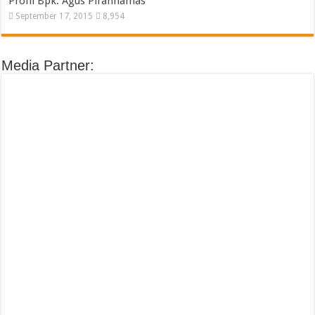
Profil Bpk. Agus Piranhamas
September 17, 2015
8,954
Media Partner: