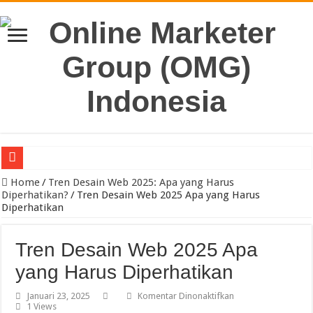
Pengacara Merek Profesional Jakarta Lindungi Hak Merek Bisnis And
Home
/
Tren Desain Web 2025: Apa yang Harus
Diperhatikan?
/
Tren Desain Web 2025 Apa yang Harus
Diperhatikan
Tren Desain Web 2025 Apa
yang Harus Diperhatikan
pada
Januari 23, 2025
Komentar Dinonaktifkan
Tren
1 Views