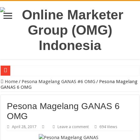
Pengacara Merek Profesional Jakarta Lindungi Hak Merek Bisnis And
Home
/
Pesona Magelang GANAS #6 OMG
/
Pesona Magelang
GANAS 6 OMG
Pesona Magelang GANAS 6
OMG
April 28, 2017
Leave a comment
694 Views