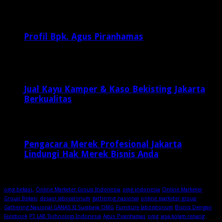
Februari 20, 2017
29,812
Profil Bpk. Agus Piranhamas
September 17, 2015
8,954
Jual Kayu Kamper & Kaso Bekisting Jakarta
Berkualitas
1 minggu ago
Pengacara Merek Profesional Jakarta
Lindungi Hak Merek Bisnis Anda
1 minggu ago
omg bekasi.
Online Marketer Group Indonesia
omg indonesia
Online Marketer
Group Bekasi
desain laboratorium
gathering nasional
online marketer group
Gathering Nasional GANAS XI Surabaya OMG
Furniture laboratorium
Bisnis Dengan
Facebook
PT LAB Technologi Indonesia
Agus Piranhamas
omg
jasa kolam renang