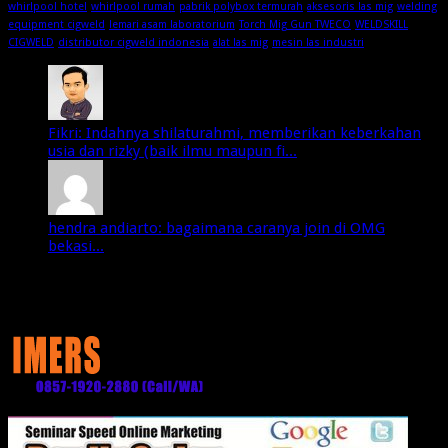
whirlpool hotel
whirlpool rumah
pabrik polybox termurah
aksesoris las mig
welding
equipment cigweld
lemari asam laboratorium
Torch Mig Gun TWECO
WELDSKILL
CIGWELD
distributor cigweld indonesia
alat las mig
mesin las industri
Fikri: Indahnya shilaturahmi, memberikan keberkahan
usia dan rizky (baik ilmu maupun fi...
hendra andiarto: bagaimana caranya join di OMG
bekasi...
Media Partner: