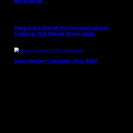
Berkualitas
1 minggu ago
Pengacara Merek Profesional Jakarta
Lindungi Hak Merek Bisnis Anda
1 minggu ago
Sewa Reefer Container atau Beli?
2 minggu ago
Who's Online
4 visitors online now
1 guests,
3 bots,
0 members
Web Traffic
Today's Views:
3
Today's Visitors:
3
Yesterday's Views:
4