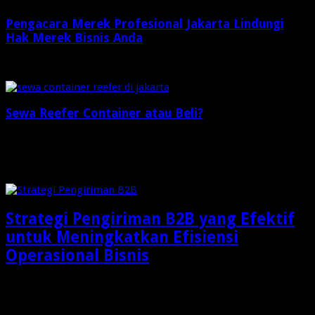
Pengacara Merek Profesional Jakarta Lindungi
Hak Merek Bisnis Anda
1 minggu ago
Sewa Reefer Container atau Beli?
2 minggu ago
Check Also
Strategi Pengiriman B2B yang Efektif
untuk Meningkatkan Efisiensi
Operasional Bisnis
Dalam dunia bisnis modern, pengiriman barang bukan lagi
sekadar aktivitas memindahkan produk dari gudang menuju …