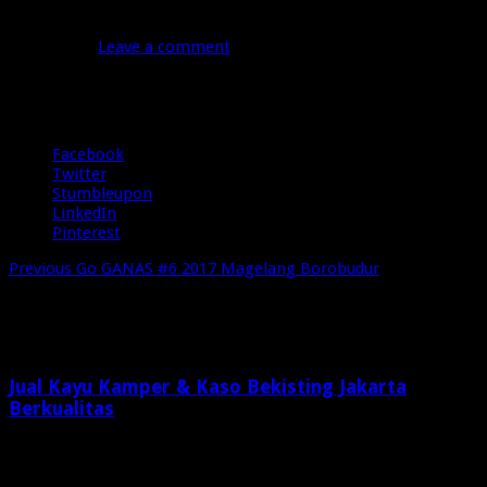
IMG_20160504_114954
Mei 4, 2016
Leave a comment
20 Views
Share
Facebook
Twitter
Stumbleupon
LinkedIn
Pinterest
Previous
Go GANAS #6 2017 Magelang Borobudur
Related Articles
Jual Kayu Kamper & Kaso Bekisting Jakarta
Berkualitas
1 minggu ago