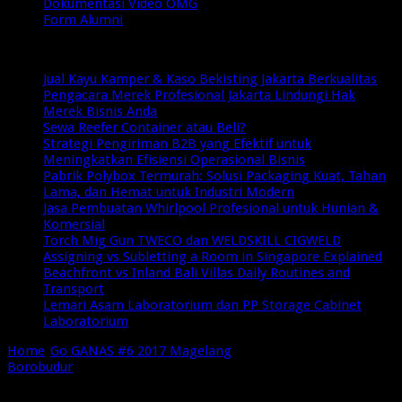
Dokumentasi Video OMG
Form Alumni
Breaking News
Jual Kayu Kamper & Kaso Bekisting Jakarta Berkualitas
Pengacara Merek Profesional Jakarta Lindungi Hak
Merek Bisnis Anda
Sewa Reefer Container atau Beli?
Strategi Pengiriman B2B yang Efektif untuk
Meningkatkan Efisiensi Operasional Bisnis
Pabrik Polybox Termurah: Solusi Packaging Kuat, Tahan
Lama, dan Hemat untuk Industri Modern
Jasa Pembuatan Whirlpool Profesional untuk Hunian &
Komersial
Torch Mig Gun TWECO dan WELDSKILL CIGWELD
Assigning vs Subletting a Room in Singapore Explained
Beachfront vs Inland Bali Villas Daily Routines and
Transport
Lemari Asam Laboratorium dan PP Storage Cabinet
Laboratorium
Home
/
Go GANAS #6 2017 Magelang
Borobudur
/
IMG_20160504_114954