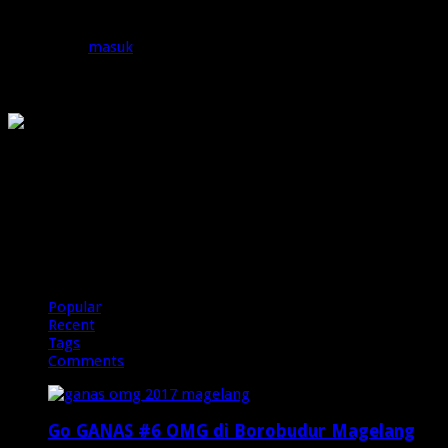
Tinggalkan Balasan
Anda harus
masuk
untuk berkomentar.
OMG
PIRANHAMAS
OMG
Popular
Recent
Tags
Comments
Go GANAS #6 OMG di Borobudur Magelang