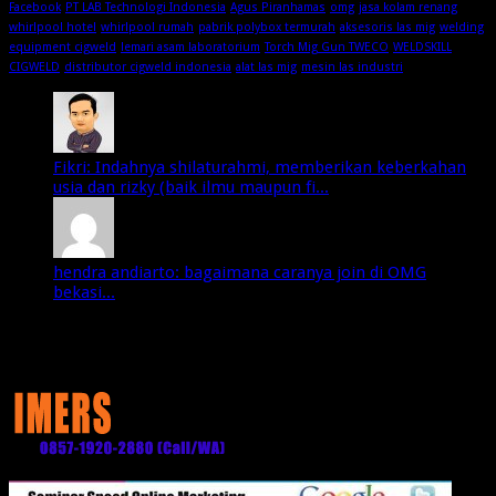
Facebook
PT LAB Technologi Indonesia
Agus Piranhamas
omg
jasa kolam renang
whirlpool hotel
whirlpool rumah
pabrik polybox termurah
aksesoris las mig
welding
equipment cigweld
lemari asam laboratorium
Torch Mig Gun TWECO
WELDSKILL
CIGWELD
distributor cigweld indonesia
alat las mig
mesin las industri
Fikri: Indahnya shilaturahmi, memberikan keberkahan
usia dan rizky (baik ilmu maupun fi...
hendra andiarto: bagaimana caranya join di OMG
bekasi...
Media Partner: