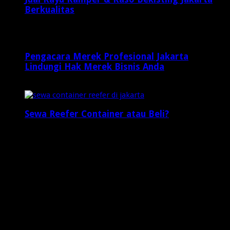
Berkualitas
2 minggu ago
Pengacara Merek Profesional Jakarta
Lindungi Hak Merek Bisnis Anda
2 minggu ago
Sewa Reefer Container atau Beli?
2 minggu ago
Who's Online
3 visitors online now
0 guests,
3 bots,
0 members
Web Traffic
Today's Views:
10
Today's Visitors:
7