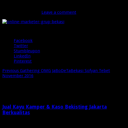
online-marketer-grup-bekasi-7
November 27, 2016
Leave a comment
31 Views
Share
Facebook
Twitter
Stumbleupon
LinkedIn
Pinterest
Previous
Gathering OMG JaBoDeTaBekasi Sofyan Tebet
November 2016
Related Articles
Jual Kayu Kamper & Kaso Bekisting Jakarta
Berkualitas
2 minggu ago