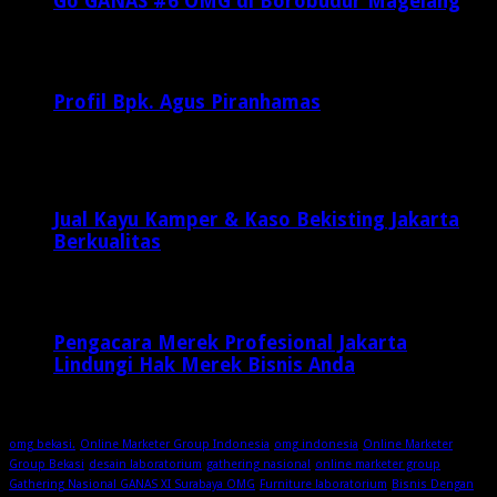
Go GANAS #6 OMG di Borobudur Magelang
Februari 20, 2017
29,812
Profil Bpk. Agus Piranhamas
September 17, 2015
8,955
Jual Kayu Kamper & Kaso Bekisting Jakarta
Berkualitas
2 minggu ago
Pengacara Merek Profesional Jakarta
Lindungi Hak Merek Bisnis Anda
2 minggu ago
omg bekasi.
Online Marketer Group Indonesia
omg indonesia
Online Marketer
Group Bekasi
desain laboratorium
gathering nasional
online marketer group
Gathering Nasional GANAS XI Surabaya OMG
Furniture laboratorium
Bisnis Dengan