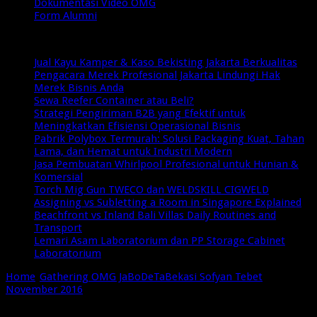
Dokumentasi Video OMG
Form Alumni
Breaking News
Jual Kayu Kamper & Kaso Bekisting Jakarta Berkualitas
Pengacara Merek Profesional Jakarta Lindungi Hak
Merek Bisnis Anda
Sewa Reefer Container atau Beli?
Strategi Pengiriman B2B yang Efektif untuk
Meningkatkan Efisiensi Operasional Bisnis
Pabrik Polybox Termurah: Solusi Packaging Kuat, Tahan
Lama, dan Hemat untuk Industri Modern
Jasa Pembuatan Whirlpool Profesional untuk Hunian &
Komersial
Torch Mig Gun TWECO dan WELDSKILL CIGWELD
Assigning vs Subletting a Room in Singapore Explained
Beachfront vs Inland Bali Villas Daily Routines and
Transport
Lemari Asam Laboratorium dan PP Storage Cabinet
Laboratorium
Home
/
Gathering OMG JaBoDeTaBekasi Sofyan Tebet
November 2016
/
online-marketer-grup-bekasi-7