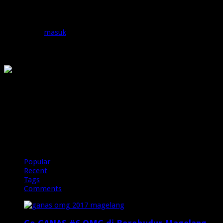
Tinggalkan Balasan
Anda harus
masuk
untuk berkomentar.
OMG
PIRANHAMAS
OMG
Popular
Recent
Tags
Comments