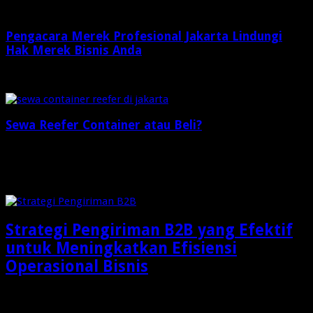
Pengacara Merek Profesional Jakarta Lindungi
Hak Merek Bisnis Anda
2 minggu ago
Sewa Reefer Container atau Beli?
2 minggu ago
Check Also
Strategi Pengiriman B2B yang Efektif
untuk Meningkatkan Efisiensi
Operasional Bisnis
Dalam dunia bisnis modern, pengiriman barang bukan lagi
sekadar aktivitas memindahkan produk dari gudang menuju …