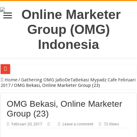
Pengacara Merek Profesional Jakarta Lindungi Hak Merek Bisnis And
Home
/
Gathering OMG JaBoDeTaBekasi Mypadz Cafe Februari
2017
/
OMG Bekasi, Online Marketer Group (23)
OMG Bekasi, Online Marketer
Group (23)
Februari 20, 2017
Leave a comment
72 Views