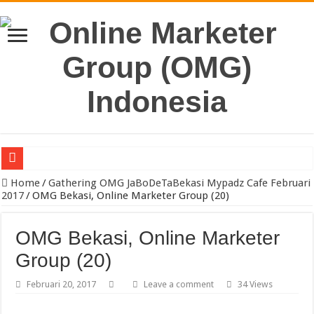
Pengacara Merek Profesional Jakarta Lindungi Hak Merek Bisnis And
Home
/
Gathering OMG JaBoDeTaBekasi Mypadz Cafe Februari
2017
/
OMG Bekasi, Online Marketer Group (20)
OMG Bekasi, Online Marketer
Group (20)
Februari 20, 2017
Leave a comment
34 Views