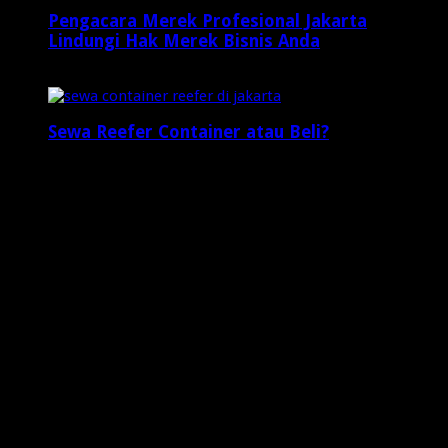
Pengacara Merek Profesional Jakarta
Lindungi Hak Merek Bisnis Anda
2 minggu ago
Sewa Reefer Container atau Beli?
2 minggu ago
Who's Online
1 visitors online now
0 guests,
1 bots,
0 members
Web Traffic
Today's Views:
22
Today's Visitors:
19
Yesterday's Views:
8
Last 7 Days Views:
76
Last 30 Days Views:
1,073
Last 365 Days Views:
7,901
Total Views:
648,563