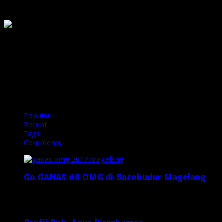
OMG
PIRANHAMAS
OMG
Popular
Recent
Tags
Comments
Go GANAS #6 OMG di Borobudur Magelang
Februari 20, 2017
29,812