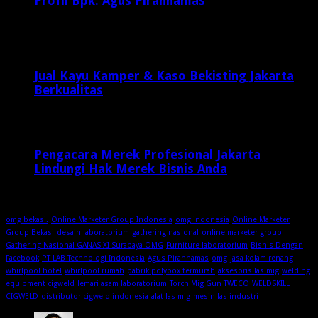
Profil Bpk. Agus Piranhamas
September 17, 2015
8,954
Jual Kayu Kamper & Kaso Bekisting Jakarta
Berkualitas
2 minggu ago
Pengacara Merek Profesional Jakarta
Lindungi Hak Merek Bisnis Anda
2 minggu ago
omg bekasi.
Online Marketer Group Indonesia
omg indonesia
Online Marketer
Group Bekasi
desain laboratorium
gathering nasional
online marketer group
Gathering Nasional GANAS XI Surabaya OMG
Furniture laboratorium
Bisnis Dengan
Facebook
PT LAB Technologi Indonesia
Agus Piranhamas
omg
jasa kolam renang
whirlpool hotel
whirlpool rumah
pabrik polybox termurah
aksesoris las mig
welding
equipment cigweld
lemari asam laboratorium
Torch Mig Gun TWECO
WELDSKILL
CIGWELD
distributor cigweld indonesia
alat las mig
mesin las industri