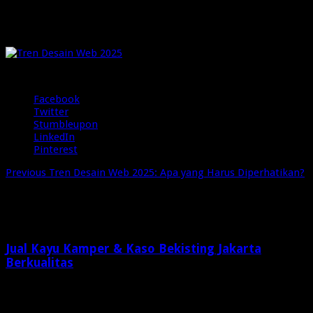
Tren Desain Web 2025
pada
Januari 23, 2025
Komentar Dinonaktifkan
1 Views
Tren
Desain
Web
Share
2025
Facebook
Twitter
Stumbleupon
LinkedIn
Pinterest
Previous
Tren Desain Web 2025: Apa yang Harus Diperhatikan?
Related Articles
Jual Kayu Kamper & Kaso Bekisting Jakarta
Berkualitas
2 minggu ago