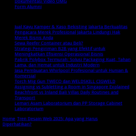
Dokumentasi Video OMG
Form Alumni
Breaking News
Jual Kayu Kamper & Kaso Bekisting Jakarta Berkualitas
Pengacara Merek Profesional Jakarta Lindungi Hak
Merek Bisnis Anda
Sewa Reefer Container atau Beli?
Strategi Pengiriman B2B yang Efektif untuk
Meningkatkan Efisiensi Operasional Bisnis
Pabrik Polybox Termurah: Solusi Packaging Kuat, Tahan
Lama, dan Hemat untuk Industri Modern
Jasa Pembuatan Whirlpool Profesional untuk Hunian &
Komersial
Torch Mig Gun TWECO dan WELDSKILL CIGWELD
Assigning vs Subletting a Room in Singapore Explained
Beachfront vs Inland Bali Villas Daily Routines and
Transport
Lemari Asam Laboratorium dan PP Storage Cabinet
Laboratorium
Home
/
Tren Desain Web 2025: Apa yang Harus
Diperhatikan?
/
Tren Desain Web 2025