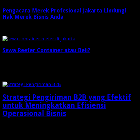
Pengacara Merek Profesional Jakarta Lindungi
Hak Merek Bisnis Anda
2 minggu ago
Sewa Reefer Container atau Beli?
2 minggu ago
Check Also
Strategi Pengiriman B2B yang Efektif
untuk Meningkatkan Efisiensi
Operasional Bisnis
Dalam dunia bisnis modern, pengiriman barang bukan lagi
sekadar aktivitas memindahkan produk dari gudang menuju …