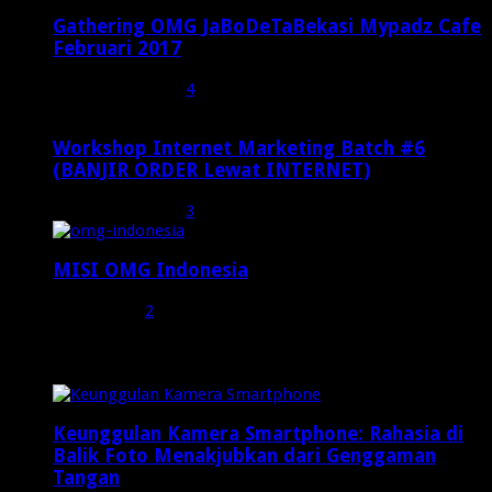
Gathering OMG JaBoDeTaBekasi Mypadz Cafe
Februari 2017
Februari 19, 2017
4
Workshop Internet Marketing Batch #6
(BANJIR ORDER Lewat INTERNET)
Oktober 27, 2015
3
MISI OMG Indonesia
Juli 25, 2015
2
Random Posts
Keunggulan Kamera Smartphone: Rahasia di
Balik Foto Menakjubkan dari Genggaman
Tangan