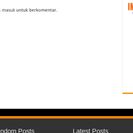
s
masuk
untuk berkomentar.
ndom Posts
Latest Posts