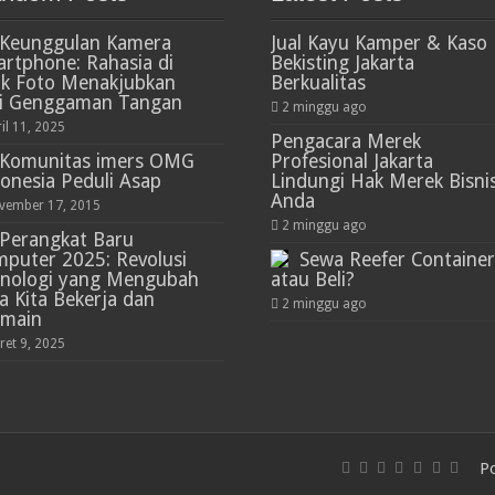
Keunggulan Kamera
Jual Kayu Kamper & Kaso
rtphone: Rahasia di
Bekisting Jakarta
ik Foto Menakjubkan
Berkualitas
ri Genggaman Tangan
2 minggu ago
il 11, 2025
Pengacara Merek
Komunitas imers OMG
Profesional Jakarta
onesia Peduli Asap
Lindungi Hak Merek Bisni
Anda
vember 17, 2015
2 minggu ago
Perangkat Baru
puter 2025: Revolusi
Sewa Reefer Container
knologi yang Mengubah
atau Beli?
a Kita Bekerja dan
2 minggu ago
rmain
ret 9, 2025
P