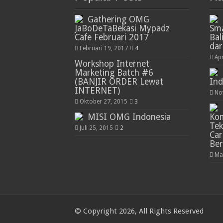
Gathering OMG
JaBoDeTaBekasi Mypadz
Sma
Cafe Februari 2017
Bal
da
Februari 19, 2017
4
Apr
Workshop Internet
Marketing Batch #6
(BANJIR ORDER Lewat
Ind
INTERNET)
No
Oktober 27, 2015
3
MISI OMG Indonesia
Kom
Te
Juli 25, 2015
2
Car
Be
Ma
© Copyright 2026, All Rights Reserved