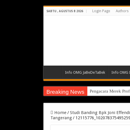
Login Page
Authors
SABTU , AGUSTUS 8 2026
Info OMG JaBeDeTaBek
Info OMG 
Breaking News
Pengacara Merek Prof
Home
/
Studi Banding Bpk Joni Effendi,
Tangerang
/
12115776_10207837549525