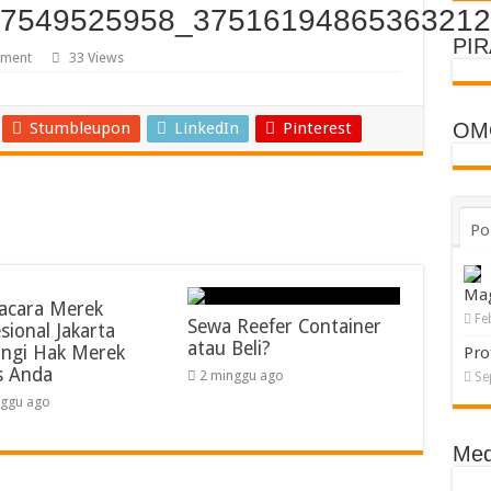
37549525958_37516194865363212
PI
mment
33 Views
Stumbleupon
LinkedIn
Pinterest
OM
Po
Ma
acara Merek
Fe
Sewa Reefer Container
sional Jakarta
atau Beli?
ungi Hak Merek
Pro
s Anda
2 minggu ago
Se
nggu ago
Med