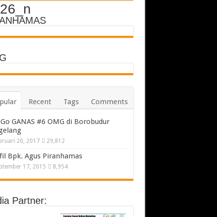
26_n
RANHAMAS
G
pular
Recent
Tags
Comments
Go GANAS #6 OMG di Borobudur
gelang
bruari 20, 2017
29,812
fil Bpk. Agus Piranhamas
ptember 17, 2015
8,954
ia Partner: