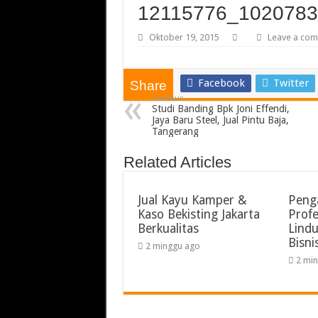
12115776_102078
Oktober 19, 2015
Leave a co
Facebook
Twitter
Share
Previous
Studi Banding Bpk Joni Effendi,
Jaya Baru Steel, Jual Pintu Baja,
Tangerang
Related Articles
Jual Kayu Kamper &
Peng
Kaso Bekisting Jakarta
Profe
Berkualitas
Lind
Bisni
2 minggu ago
2 mi