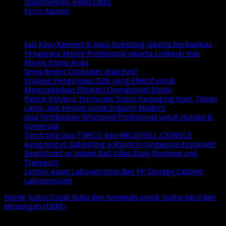
Dokumentasi Video OMG
Form Alumni
Breaking News
Jual Kayu Kamper & Kaso Bekisting Jakarta Berkualitas
Pengacara Merek Profesional Jakarta Lindungi Hak
Merek Bisnis Anda
Sewa Reefer Container atau Beli?
Strategi Pengiriman B2B yang Efektif untuk
Meningkatkan Efisiensi Operasional Bisnis
Pabrik Polybox Termurah: Solusi Packaging Kuat, Tahan
Lama, dan Hemat untuk Industri Modern
Jasa Pembuatan Whirlpool Profesional untuk Hunian &
Komersial
Torch Mig Gun TWECO dan WELDSKILL CIGWELD
Assigning vs Subletting a Room in Singapore Explained
Beachfront vs Inland Bali Villas Daily Routines and
Transport
Lemari Asam Laboratorium dan PP Storage Cabinet
Laboratorium
Home
/
Solusi Cetak Buku dan Kemasan untuk Usaha Kecil dan
Menengah (UKM)
/
Solusi Cetak Buku dan Kemasan