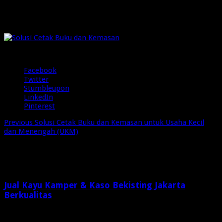
Solusi Cetak Buku dan Kemasan
pada
Juli 16, 2024
Komentar Dinonaktifkan
5 Views
Solusi
Cetak
Buku
Share
dan
Kemasan
Facebook
Twitter
Stumbleupon
LinkedIn
Pinterest
Previous
Solusi Cetak Buku dan Kemasan untuk Usaha Kecil
dan Menengah (UKM)
Related Articles
Jual Kayu Kamper & Kaso Bekisting Jakarta
Berkualitas
1 minggu ago