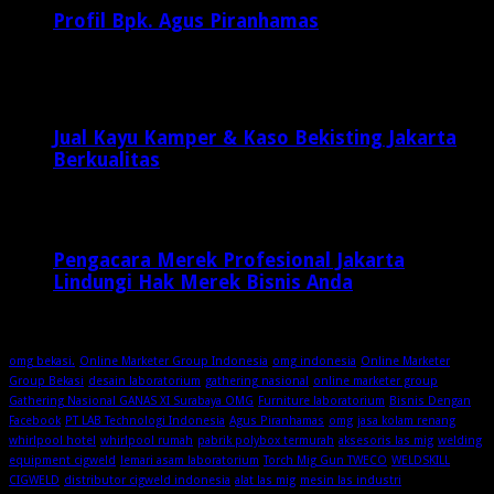
Profil Bpk. Agus Piranhamas
September 17, 2015
8,954
Jual Kayu Kamper & Kaso Bekisting Jakarta
Berkualitas
1 minggu ago
Pengacara Merek Profesional Jakarta
Lindungi Hak Merek Bisnis Anda
2 minggu ago
omg bekasi.
Online Marketer Group Indonesia
omg indonesia
Online Marketer
Group Bekasi
desain laboratorium
gathering nasional
online marketer group
Gathering Nasional GANAS XI Surabaya OMG
Furniture laboratorium
Bisnis Dengan
Facebook
PT LAB Technologi Indonesia
Agus Piranhamas
omg
jasa kolam renang
whirlpool hotel
whirlpool rumah
pabrik polybox termurah
aksesoris las mig
welding
equipment cigweld
lemari asam laboratorium
Torch Mig Gun TWECO
WELDSKILL
CIGWELD
distributor cigweld indonesia
alat las mig
mesin las industri