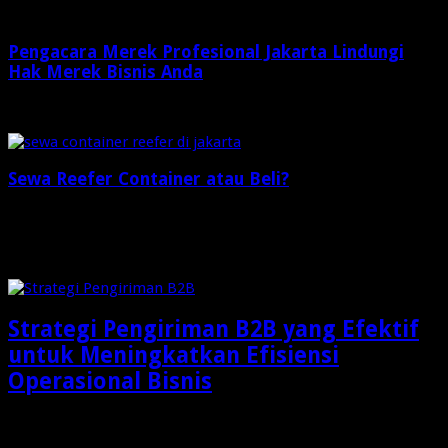
Pengacara Merek Profesional Jakarta Lindungi
Hak Merek Bisnis Anda
2 minggu ago
Sewa Reefer Container atau Beli?
2 minggu ago
Check Also
Strategi Pengiriman B2B yang Efektif
untuk Meningkatkan Efisiensi
Operasional Bisnis
Dalam dunia bisnis modern, pengiriman barang bukan lagi
sekadar aktivitas memindahkan produk dari gudang menuju …