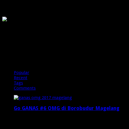
OMG
PIRANHAMAS
OMG
Popular
Recent
Tags
Comments
Go GANAS #6 OMG di Borobudur Magelang
Februari 20, 2017
29,812