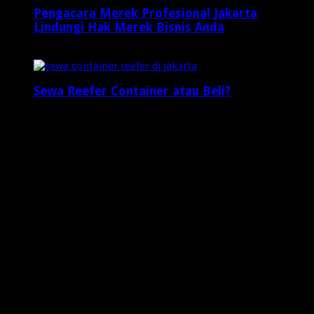
Pengacara Merek Profesional Jakarta
Lindungi Hak Merek Bisnis Anda
2 minggu ago
Sewa Reefer Container atau Beli?
2 minggu ago
Who's Online
3 visitors online now
1 guests,
2 bots,
0 members
Web Traffic
Today's Views:
0
Today's Visitors:
0
Yesterday's Views:
19
Last 7 Days Views:
46
Last 30 Days Views:
1,066
Last 365 Days Views:
7,881
Total Views:
648,526