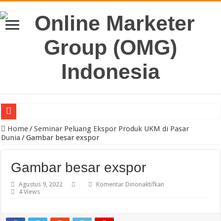
Pengacara Merek Profesional Jakarta Lindungi Hak Merek Bisnis And
Home
/
Seminar Peluang Ekspor Produk UKM di Pasar
Dunia
/
Gambar besar exspor
Gambar besar exspor
pada
Agustus 9, 2022
Komentar Dinonaktifkan
Gambar
4 Views
besar
exspor