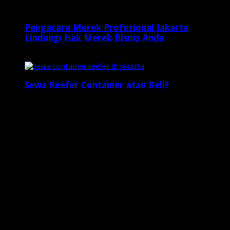
Pengacara Merek Profesional Jakarta
Lindungi Hak Merek Bisnis Anda
2 minggu ago
Sewa Reefer Container atau Beli?
2 minggu ago
Who's Online
2 visitors online now
1 guests,
1 bots,
0 members
Web Traffic
Today's Views:
22
Today's Visitors:
19
Yesterday's Views:
8
Last 7 Days Views:
76
Last 30 Days Views:
1,073