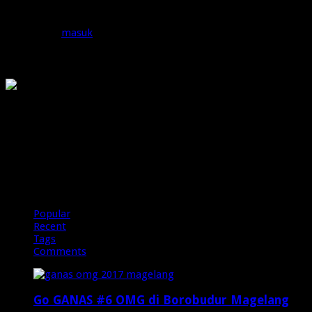
Tinggalkan Balasan
Anda harus
masuk
untuk berkomentar.
OMG
PIRANHAMAS
OMG
Popular
Recent
Tags
Comments
Go GANAS #6 OMG di Borobudur Magelang