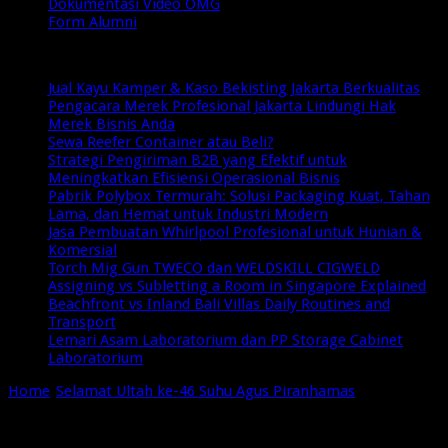
Dokumentasi Video OMG
Form Alumni
Breaking News
Jual Kayu Kamper & Kaso Bekisting Jakarta Berkualitas
Pengacara Merek Profesional Jakarta Lindungi Hak
Merek Bisnis Anda
Sewa Reefer Container atau Beli?
Strategi Pengiriman B2B yang Efektif untuk
Meningkatkan Efisiensi Operasional Bisnis
Pabrik Polybox Termurah: Solusi Packaging Kuat, Tahan
Lama, dan Hemat untuk Industri Modern
Jasa Pembuatan Whirlpool Profesional untuk Hunian &
Komersial
Torch Mig Gun TWECO dan WELDSKILL CIGWELD
Assigning vs Subletting a Room in Singapore Explained
Beachfront vs Inland Bali Villas Daily Routines and
Transport
Lemari Asam Laboratorium dan PP Storage Cabinet
Laboratorium
Home
/
Selamat Ultah ke-46 Suhu Agus Piranhamas
/
ultah-
Agus-Piranhamas