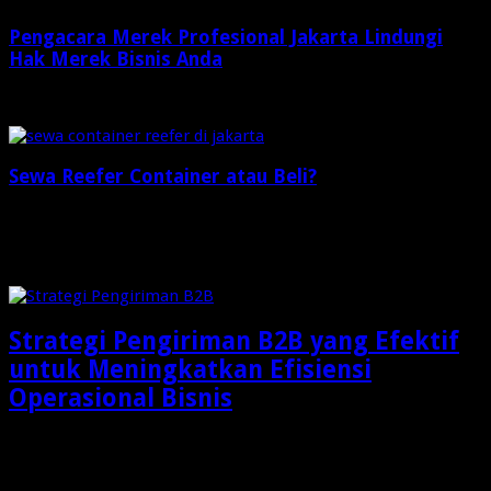
Pengacara Merek Profesional Jakarta Lindungi
Hak Merek Bisnis Anda
2 minggu ago
Sewa Reefer Container atau Beli?
2 minggu ago
Check Also
Strategi Pengiriman B2B yang Efektif
untuk Meningkatkan Efisiensi
Operasional Bisnis
Dalam dunia bisnis modern, pengiriman barang bukan lagi
sekadar aktivitas memindahkan produk dari gudang menuju …