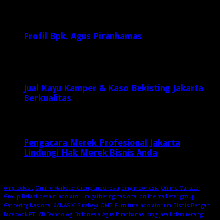
Februari 20, 2017
29,812
Profil Bpk. Agus Piranhamas
September 17, 2015
8,954
Jual Kayu Kamper & Kaso Bekisting Jakarta
Berkualitas
2 minggu ago
Pengacara Merek Profesional Jakarta
Lindungi Hak Merek Bisnis Anda
2 minggu ago
omg bekasi.
Online Marketer Group Indonesia
omg indonesia
Online Marketer
Group Bekasi
desain laboratorium
gathering nasional
online marketer group
Gathering Nasional GANAS XI Surabaya OMG
Furniture laboratorium
Bisnis Dengan
Facebook
PT LAB Technologi Indonesia
Agus Piranhamas
omg
jasa kolam renang