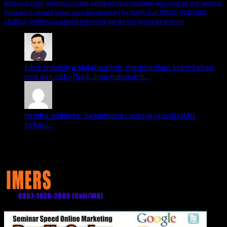
whirlpool hotel
whirlpool rumah
pabrik polybox termurah
aksesoris las mig
welding
equipment cigweld
lemari asam laboratorium
Torch Mig Gun TWECO
WELDSKILL
CIGWELD
distributor cigweld indonesia
alat las mig
mesin las industri
Fikri: Indahnya shilaturahmi, memberikan keberkahan
usia dan rizky (baik ilmu maupun fi...
hendra andiarto: bagaimana caranya join di OMG
bekasi...
Media Partner: