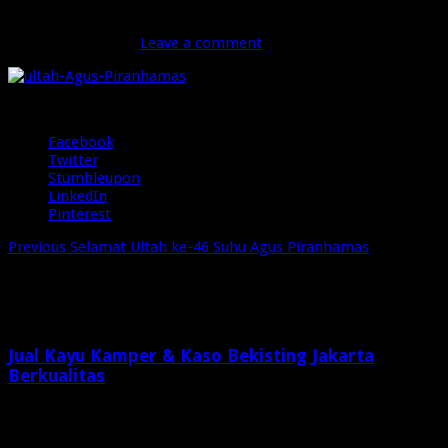
ultah-Agus-Piranhamas
September 6, 2015
Leave a comment
34 Views
Share
Facebook
Twitter
Stumbleupon
LinkedIn
Pinterest
Previous
Selamat Ultah ke-46 Suhu Agus Piranhamas
Related Articles
Jual Kayu Kamper & Kaso Bekisting Jakarta
Berkualitas
2 minggu ago