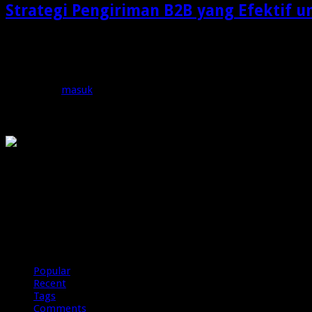
Strategi Pengiriman B2B yang Efektif u
Dalam dunia bisnis modern, pengiriman barang bukan lagi sek
Tinggalkan Balasan
Anda harus
masuk
untuk berkomentar.
OMG
PIRANHAMAS
OMG
Popular
Recent
Tags
Comments