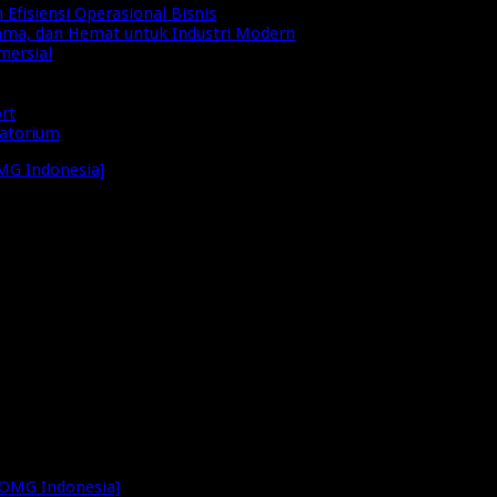
Efisiensi Operasional Bisnis
Lama, dan Hemat untuk Industri Modern
mersial
ort
ratorium
MG Indonesia]
/
OMG-Jogja
[OMG Indonesia]