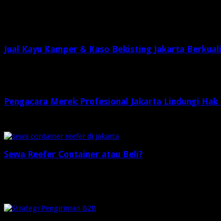
Related Articles
Jual Kayu Kamper & Kaso Bekisting Jakarta Berkual
2 minggu ago
Pengacara Merek Profesional Jakarta Lindungi Hak
2 minggu ago
Sewa Reefer Container atau Beli?
2 minggu ago
Check Also