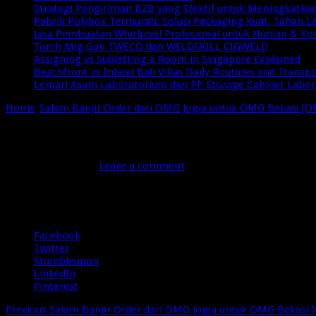
Strategi Pengiriman B2B yang Efektif untuk Meningkatkan 
Pabrik Polybox Termurah: Solusi Packaging Kuat, Tahan 
Jasa Pembuatan Whirlpool Profesional untuk Hunian & Ko
Torch Mig Gun TWECO dan WELDSKILL CIGWELD
Assigning vs Subletting a Room in Singapore Explained
Beachfront vs Inland Bali Villas Daily Routines and Transp
Lemari Asam Laboratorium dan PP Storage Cabinet Labo
Home
/
Salam Banjir Order dari OMG Jogja untuk OMG Bekasi [O
OMG-Jogja
September 6, 2015
Leave a comment
94 Views
Share
Facebook
Twitter
Stumbleupon
LinkedIn
Pinterest
Previous
Salam Banjir Order dari OMG Jogja untuk OMG Bekasi 