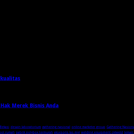
kualitas
 Hak Merek Bisnis Anda
Bekasi
desain laboratorium
gathering nasional
online marketer group
Gathering Nasion
ool rumah
pabrik polybox termurah
aksesoris las mig
welding equipment cigweld
lemari