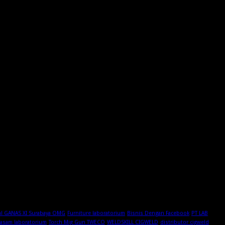
al GANAS XI Surabaya OMG
Furniture laboratorium
Bisnis Dengan Facebook
PT LAB
 asam laboratorium
Torch Mig Gun TWECO
WELDSKILL CIGWELD
distributor cigweld