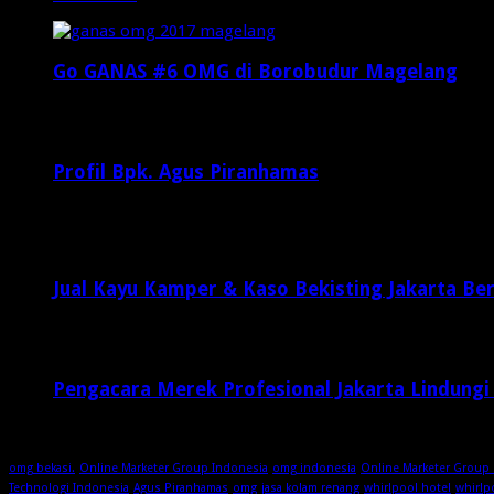
Go GANAS #6 OMG di Borobudur Magelang
Februari 20, 2017
29,812
Profil Bpk. Agus Piranhamas
September 17, 2015
8,954
Jual Kayu Kamper & Kaso Bekisting Jakarta Ber
2 minggu ago
Pengacara Merek Profesional Jakarta Lindungi
2 minggu ago
omg bekasi.
Online Marketer Group Indonesia
omg indonesia
Online Marketer Group 
Technologi Indonesia
Agus Piranhamas
omg
jasa kolam renang
whirlpool hotel
whirlp