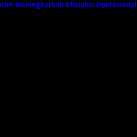
ntuk Meningkatkan Efisiensi Operasional
adar aktivitas memindahkan produk dari gudang menuju …