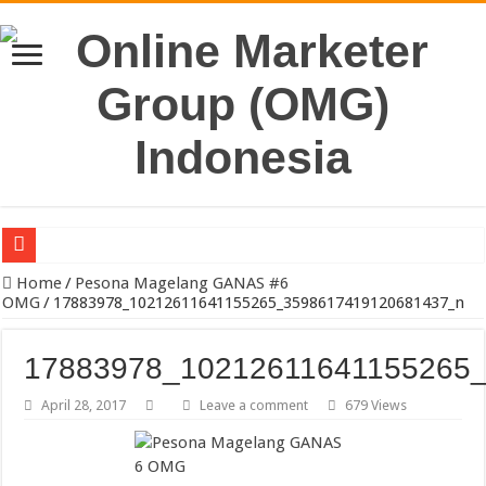
Pengacara Merek Profesional Jakarta Lindungi Hak Merek Bisnis And
Home
/
Pesona Magelang GANAS #6
OMG
/
17883978_10212611641155265_3598617419120681437_n
17883978_10212611641155265
April 28, 2017
Leave a comment
679 Views