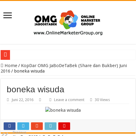
Pengacara Merek Profesional Jakarta Lindungi Hak Merek Bisnis And
Home
/
KopDar OMG JaBoDeTaBek (Share dan Bukber) Juni
2016
/
boneka wisuda
boneka wisuda
Juni 22, 2016
Leave a comment
30 Views
Previous