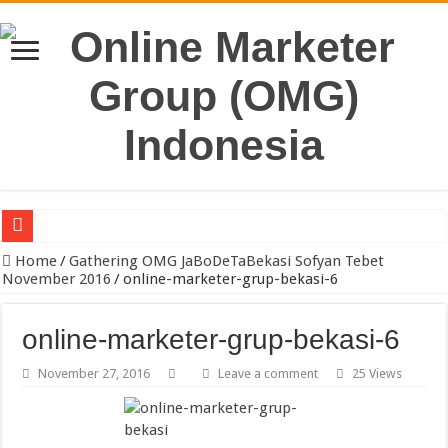
Pengacara Merek Profesional Jakarta Lindungi Hak Merek Bisnis And
Home
/
Gathering OMG JaBoDeTaBekasi Sofyan Tebet
November 2016
/
online-marketer-grup-bekasi-6
online-marketer-grup-bekasi-6
November 27, 2016
Leave a comment
25 Views