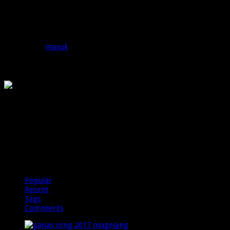
sekadar aktivitas memindahkan produk dari gudang menuju …
Tinggalkan Balasan
Anda harus
masuk
untuk berkomentar.
OMG
PIRANHAMAS
OMG
Popular
Recent
Tags
Comments