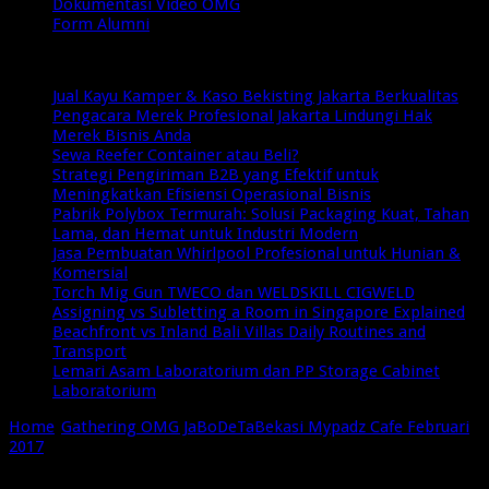
Dokumentasi Video OMG
Form Alumni
Breaking News
Jual Kayu Kamper & Kaso Bekisting Jakarta Berkualitas
Pengacara Merek Profesional Jakarta Lindungi Hak
Merek Bisnis Anda
Sewa Reefer Container atau Beli?
Strategi Pengiriman B2B yang Efektif untuk
Meningkatkan Efisiensi Operasional Bisnis
Pabrik Polybox Termurah: Solusi Packaging Kuat, Tahan
Lama, dan Hemat untuk Industri Modern
Jasa Pembuatan Whirlpool Profesional untuk Hunian &
Komersial
Torch Mig Gun TWECO dan WELDSKILL CIGWELD
Assigning vs Subletting a Room in Singapore Explained
Beachfront vs Inland Bali Villas Daily Routines and
Transport
Lemari Asam Laboratorium dan PP Storage Cabinet
Laboratorium
Home
/
Gathering OMG JaBoDeTaBekasi Mypadz Cafe Februari
2017
/
OMG Bekasi, Online Marketer Group (10)