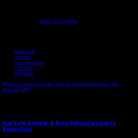
OMG Bekasi, Online Marketer Group
(10)
Februari 20, 2017
Leave a comment
43 Views
Share
Facebook
Twitter
Stumbleupon
LinkedIn
Pinterest
Previous
Gathering OMG JaBoDeTaBekasi Mypadz Cafe
Februari 2017
Related Articles
Jual Kayu Kamper & Kaso Bekisting Jakarta
Berkualitas