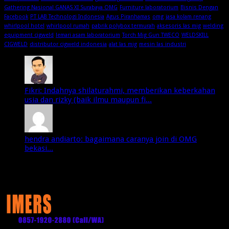
Gathering Nasional GANAS XI Surabaya OMG
Furniture laboratorium
Bisnis Dengan
Facebook
PT LAB Technologi Indonesia
Agus Piranhamas
omg
jasa kolam renang
whirlpool hotel
whirlpool rumah
pabrik polybox termurah
aksesoris las mig
welding
equipment cigweld
lemari asam laboratorium
Torch Mig Gun TWECO
WELDSKILL
CIGWELD
distributor cigweld indonesia
alat las mig
mesin las industri
Fikri: Indahnya shilaturahmi, memberikan keberkahan
usia dan rizky (baik ilmu maupun fi...
hendra andiarto: bagaimana caranya join di OMG
bekasi...
Media Partner: