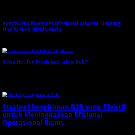
2 minggu ago
Pengacara Merek Profesional Jakarta Lindungi
Hak Merek Bisnis Anda
2 minggu ago
Sewa Reefer Container atau Beli?
2 minggu ago
Check Also
Strategi Pengiriman B2B yang Efektif
untuk Meningkatkan Efisiensi
Operasional Bisnis
Dalam dunia bisnis modern, pengiriman barang bukan lagi