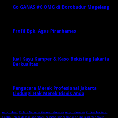
Go GANAS #6 OMG di Borobudur Magelang
Februari 20, 2017
29,812
Profil Bpk. Agus Piranhamas
September 17, 2015
8,954
Jual Kayu Kamper & Kaso Bekisting Jakarta
Berkualitas
2 minggu ago
Pengacara Merek Profesional Jakarta
Lindungi Hak Merek Bisnis Anda
2 minggu ago
omg bekasi.
Online Marketer Group Indonesia
omg indonesia
Online Marketer
Group Bekasi
desain laboratorium
gathering nasional
online marketer group