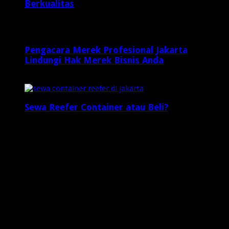
Berkualitas
2 minggu ago
Pengacara Merek Profesional Jakarta
Lindungi Hak Merek Bisnis Anda
2 minggu ago
Sewa Reefer Container atau Beli?
2 minggu ago
Who's Online
4 visitors online now
0 guests,
4 bots,
0 members
Web Traffic
Today's Views:
7
Today's Visitors:
6