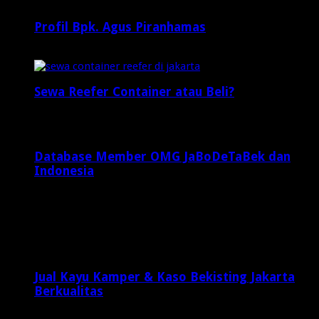
Profil Bpk. Agus Piranhamas
September 17, 2015
Sewa Reefer Container atau Beli?
2 minggu ago
Database Member OMG JaBoDeTaBek dan
Indonesia
Juli 22, 2016
Latest Posts
Jual Kayu Kamper & Kaso Bekisting Jakarta
Berkualitas
1 minggu ago