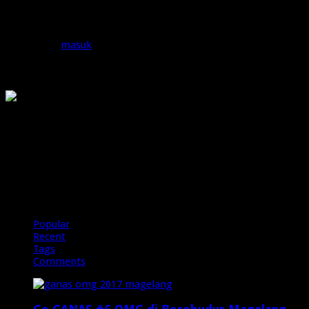
Tinggalkan Balasan
Anda harus
masuk
untuk berkomentar.
OMG
PIRANHAMAS
OMG
Popular
Recent
Tags
Comments