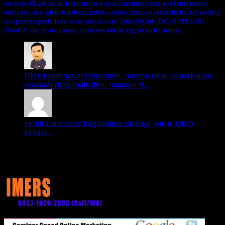
Facebook
PT LAB Technologi Indonesia
Agus Piranhamas
omg
jasa kolam renang
whirlpool hotel
whirlpool rumah
pabrik polybox termurah
aksesoris las mig
welding
equipment cigweld
lemari asam laboratorium
Torch Mig Gun TWECO
WELDSKILL
CIGWELD
distributor cigweld indonesia
alat las mig
mesin las industri
Fikri: Indahnya shilaturahmi, memberikan keberkahan
usia dan rizky (baik ilmu maupun fi...
hendra andiarto: bagaimana caranya join di OMG
bekasi...
Media Partner: