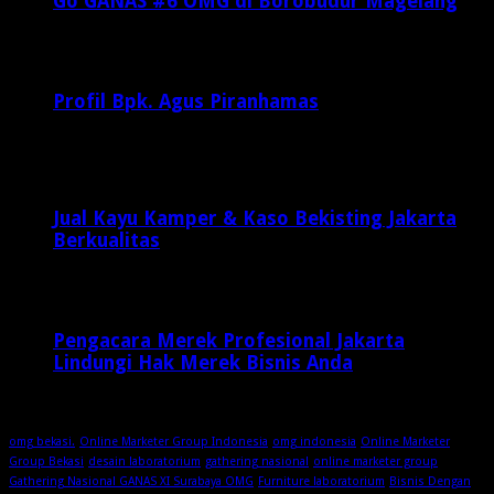
Go GANAS #6 OMG di Borobudur Magelang
Februari 20, 2017
29,812
Profil Bpk. Agus Piranhamas
September 17, 2015
8,954
Jual Kayu Kamper & Kaso Bekisting Jakarta
Berkualitas
1 minggu ago
Pengacara Merek Profesional Jakarta
Lindungi Hak Merek Bisnis Anda
2 minggu ago
omg bekasi.
Online Marketer Group Indonesia
omg indonesia
Online Marketer
Group Bekasi
desain laboratorium
gathering nasional
online marketer group
Gathering Nasional GANAS XI Surabaya OMG
Furniture laboratorium
Bisnis Dengan