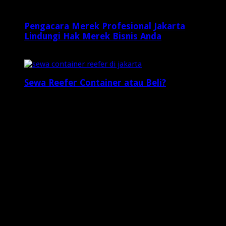
Pengacara Merek Profesional Jakarta
Lindungi Hak Merek Bisnis Anda
2 minggu ago
Sewa Reefer Container atau Beli?
2 minggu ago
Who's Online
2 visitors online now
0 guests,
2 bots,
0 members
Web Traffic
Today's Views:
0
Today's Visitors:
0
Yesterday's Views:
19
Last 7 Days Views:
46
Last 30 Days Views:
1,066