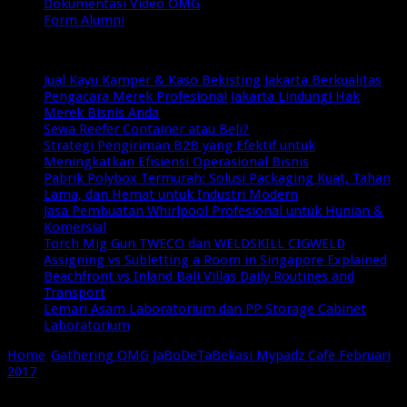
Dokumentasi Video OMG
Form Alumni
Breaking News
Jual Kayu Kamper & Kaso Bekisting Jakarta Berkualitas
Pengacara Merek Profesional Jakarta Lindungi Hak
Merek Bisnis Anda
Sewa Reefer Container atau Beli?
Strategi Pengiriman B2B yang Efektif untuk
Meningkatkan Efisiensi Operasional Bisnis
Pabrik Polybox Termurah: Solusi Packaging Kuat, Tahan
Lama, dan Hemat untuk Industri Modern
Jasa Pembuatan Whirlpool Profesional untuk Hunian &
Komersial
Torch Mig Gun TWECO dan WELDSKILL CIGWELD
Assigning vs Subletting a Room in Singapore Explained
Beachfront vs Inland Bali Villas Daily Routines and
Transport
Lemari Asam Laboratorium dan PP Storage Cabinet
Laboratorium
Home
/
Gathering OMG JaBoDeTaBekasi Mypadz Cafe Februari
2017
/
omg bekasi