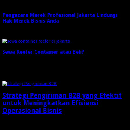
Pengacara Merek Profesional Jakarta Lindungi
Hak Merek Bisnis Anda
2 minggu ago
Sewa Reefer Container atau Beli?
2 minggu ago
Check Also
Strategi Pengiriman B2B yang Efektif
untuk Meningkatkan Efisiensi
Operasional Bisnis
Dalam dunia bisnis modern, pengiriman barang bukan lagi
sekadar aktivitas memindahkan produk dari gudang menuju …