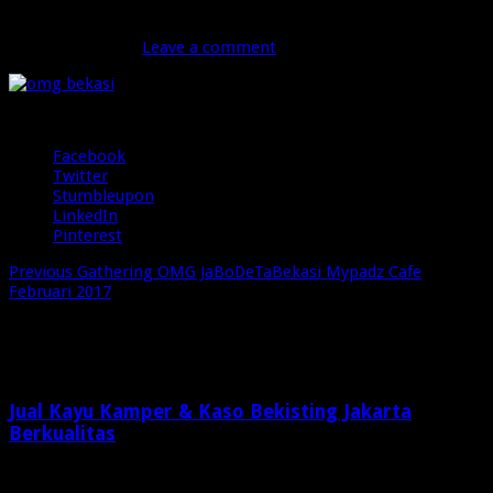
omg bekasi
Februari 20, 2017
Leave a comment
29 Views
Share
Facebook
Twitter
Stumbleupon
LinkedIn
Pinterest
Previous
Gathering OMG JaBoDeTaBekasi Mypadz Cafe
Februari 2017
Related Articles
Jual Kayu Kamper & Kaso Bekisting Jakarta
Berkualitas
1 minggu ago