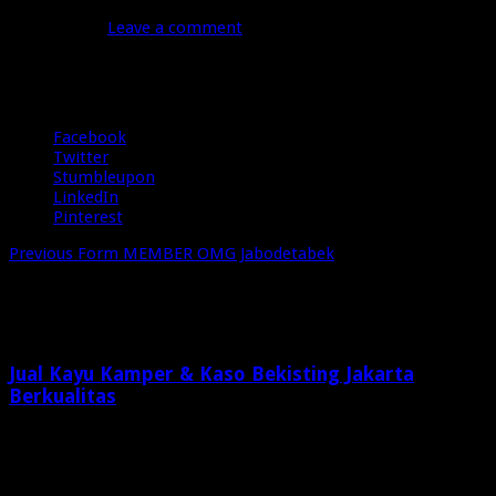
Juni 22, 2016
Leave a comment
93 Views
Share
Facebook
Twitter
Stumbleupon
LinkedIn
Pinterest
Previous
Form MEMBER OMG Jabodetabek
Related Articles
Jual Kayu Kamper & Kaso Bekisting Jakarta
Berkualitas
2 minggu ago