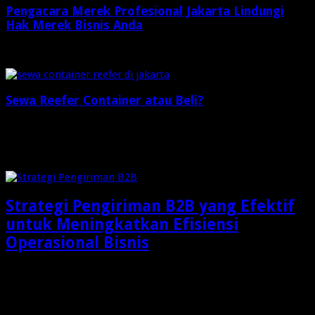
Pengacara Merek Profesional Jakarta Lindungi
Hak Merek Bisnis Anda
2 minggu ago
Sewa Reefer Container atau Beli?
2 minggu ago
Check Also
Strategi Pengiriman B2B yang Efektif
untuk Meningkatkan Efisiensi
Operasional Bisnis
Dalam dunia bisnis modern, pengiriman barang bukan lagi
sekadar aktivitas memindahkan produk dari gudang menuju …
Tinggalkan Balasan