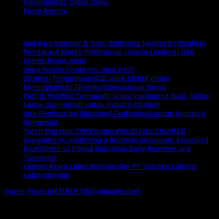
Dokumentasi Video OMG
Form Alumni
Breaking News
Jual Kayu Kamper & Kaso Bekisting Jakarta Berkualitas
Pengacara Merek Profesional Jakarta Lindungi Hak
Merek Bisnis Anda
Sewa Reefer Container atau Beli?
Strategi Pengiriman B2B yang Efektif untuk
Meningkatkan Efisiensi Operasional Bisnis
Pabrik Polybox Termurah: Solusi Packaging Kuat, Tahan
Lama, dan Hemat untuk Industri Modern
Jasa Pembuatan Whirlpool Profesional untuk Hunian &
Komersial
Torch Mig Gun TWECO dan WELDSKILL CIGWELD
Assigning vs Subletting a Room in Singapore Explained
Beachfront vs Inland Bali Villas Daily Routines and
Transport
Lemari Asam Laboratorium dan PP Storage Cabinet
Laboratorium
Home
/
Form MEMBER OMG Jabodetabek
/
members_only.2png
members_only.2png