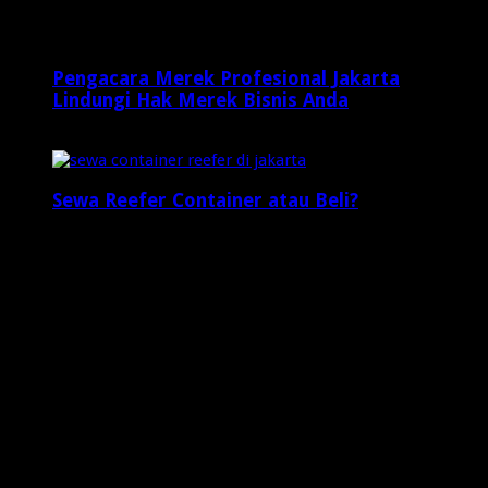
2 minggu ago
Pengacara Merek Profesional Jakarta
Lindungi Hak Merek Bisnis Anda
2 minggu ago
Sewa Reefer Container atau Beli?
2 minggu ago
Who's Online
4 visitors online now
0 guests,
4 bots,
0 members
Web Traffic
Today's Views:
1
Today's Visitors:
1
Yesterday's Views:
19
Last 7 Days Views:
47