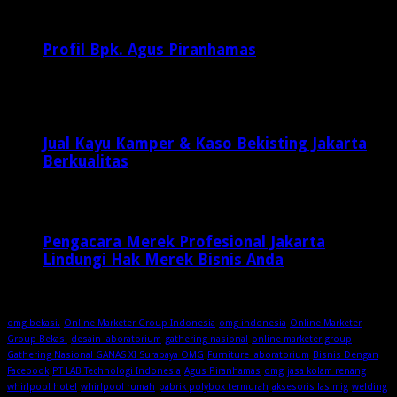
Februari 20, 2017
29,812
Profil Bpk. Agus Piranhamas
September 17, 2015
8,954
Jual Kayu Kamper & Kaso Bekisting Jakarta
Berkualitas
2 minggu ago
Pengacara Merek Profesional Jakarta
Lindungi Hak Merek Bisnis Anda
2 minggu ago
omg bekasi.
Online Marketer Group Indonesia
omg indonesia
Online Marketer
Group Bekasi
desain laboratorium
gathering nasional
online marketer group
Gathering Nasional GANAS XI Surabaya OMG
Furniture laboratorium
Bisnis Dengan
Facebook
PT LAB Technologi Indonesia
Agus Piranhamas
omg
jasa kolam renang
whirlpool hotel
whirlpool rumah
pabrik polybox termurah
aksesoris las mig
welding