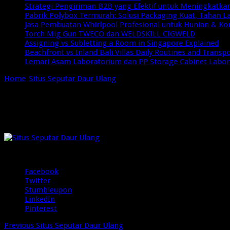
Strategi Pengiriman B2B yang Efektif untuk Meningkatkan 
Pabrik Polybox Termurah: Solusi Packaging Kuat, Tahan 
Jasa Pembuatan Whirlpool Profesional untuk Hunian & Ko
Torch Mig Gun TWECO dan WELDSKILL CIGWELD
Assigning vs Subletting a Room in Singapore Explained
Beachfront vs Inland Bali Villas Daily Routines and Transp
Lemari Asam Laboratorium dan PP Storage Cabinet Labo
Home
/
Situs Seputar Daur Ulang
/
Daur Ulang Plastik dan Dampak
Daur Ulang Plastik dan Dampaknya terh
pada
Januari 25, 2025
Komentar Dinonaktifkan
3 Views
Daur
Ulang
Plastik
Share
dan
Dampaknya
Facebook
terhadap
Twitter
Ekonomi
Stumbleupon
Sirkular
LinkedIn
(2)
Pinterest
Previous
Situs Seputar Daur Ulang