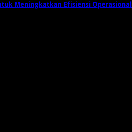
ntuk Meningkatkan Efisiensi Operasional
adar aktivitas memindahkan produk dari gudang menuju …