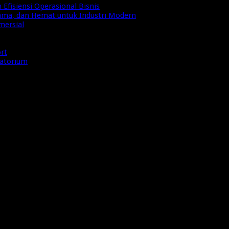
Efisiensi Operasional Bisnis
Lama, dan Hemat untuk Industri Modern
mersial
ort
ratorium
nya terhadap Ekonomi Sirkular (2)
adap Ekonomi Sirkular (2)