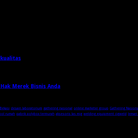
kualitas
 Hak Merek Bisnis Anda
Bekasi
desain laboratorium
gathering nasional
online marketer group
Gathering Nasion
ool rumah
pabrik polybox termurah
aksesoris las mig
welding equipment cigweld
lemari