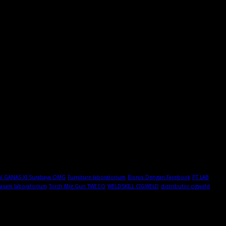
al GANAS XI Surabaya OMG
Furniture laboratorium
Bisnis Dengan Facebook
PT LAB
 asam laboratorium
Torch Mig Gun TWECO
WELDSKILL CIGWELD
distributor cigweld