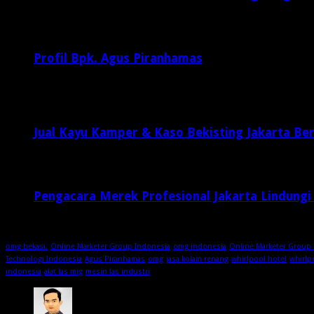
Februari 20, 2017
29,812
Profil Bpk. Agus Piranhamas
September 17, 2015
8,954
Jual Kayu Kamper & Kaso Bekisting Jakarta Ber
2 minggu ago
Pengacara Merek Profesional Jakarta Lindungi
2 minggu ago
omg bekasi.
Online Marketer Group Indonesia
omg indonesia
Online Marketer Group 
Technologi Indonesia
Agus Piranhamas
omg
jasa kolam renang
whirlpool hotel
whirlp
indonesia
alat las mig
mesin las industri