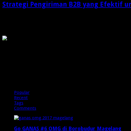
Strategi Pengiriman B2B yang Efektif u
Dalam dunia bisnis modern, pengiriman barang bukan lagi sek
OMG
PIRANHAMAS
OMG
Popular
Recent
Tags
Comments
Go GANAS #6 OMG di Borobudur Magelang