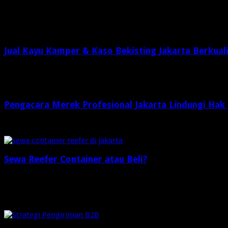
Related Articles
Jual Kayu Kamper & Kaso Bekisting Jakarta Berkual
2 minggu ago
Pengacara Merek Profesional Jakarta Lindungi Hak
2 minggu ago
Sewa Reefer Container atau Beli?
2 minggu ago
Check Also