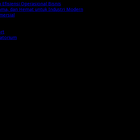
Efisiensi Operasional Bisnis
Lama, dan Hemat untuk Industri Modern
mersial
ort
ratorium