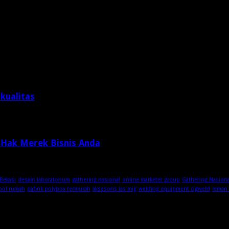
kualitas
 Hak Merek Bisnis Anda
Bekasi
desain laboratorium
gathering nasional
online marketer group
Gathering Nasion
ool rumah
pabrik polybox termurah
aksesoris las mig
welding equipment cigweld
lemari