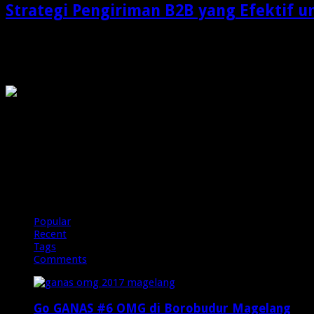
Strategi Pengiriman B2B yang Efektif u
Dalam dunia bisnis modern, pengiriman barang bukan lagi sek
OMG
PIRANHAMAS
OMG
Popular
Recent
Tags
Comments
Go GANAS #6 OMG di Borobudur Magelang