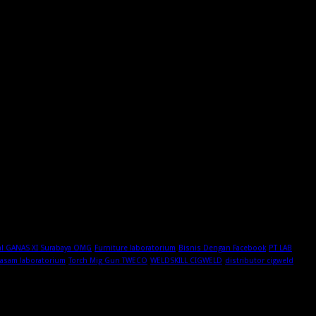
al GANAS XI Surabaya OMG
Furniture laboratorium
Bisnis Dengan Facebook
PT LAB
 asam laboratorium
Torch Mig Gun TWECO
WELDSKILL CIGWELD
distributor cigweld