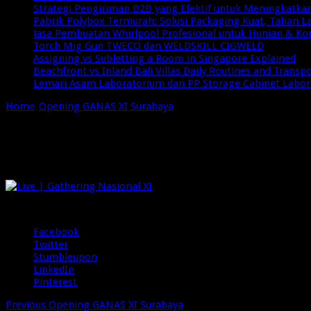
Strategi Pengiriman B2B yang Efektif untuk Meningkatkan 
Pabrik Polybox Termurah: Solusi Packaging Kuat, Tahan 
Jasa Pembuatan Whirlpool Profesional untuk Hunian & Ko
Torch Mig Gun TWECO dan WELDSKILL CIGWELD
Assigning vs Subletting a Room in Singapore Explained
Beachfront vs Inland Bali Villas Daily Routines and Transp
Lemari Asam Laboratorium dan PP Storage Cabinet Labo
Home
/
Opening GANAS XI Surabaya
/
ganas surabaya XI
ganas surabaya XI
pada
Desember 6, 2024
Komentar Dinonaktifkan
5 Views
ganas
surabaya
XI
Share
Facebook
Twitter
Stumbleupon
LinkedIn
Pinterest
Previous
Opening GANAS XI Surabaya