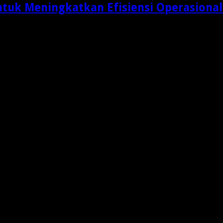
ntuk Meningkatkan Efisiensi Operasional
adar aktivitas memindahkan produk dari gudang menuju …