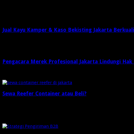
Related Articles
Jual Kayu Kamper & Kaso Bekisting Jakarta Berkual
2 minggu ago
Pengacara Merek Profesional Jakarta Lindungi Hak
2 minggu ago
Sewa Reefer Container atau Beli?
2 minggu ago
Check Also