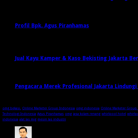
Februari 20, 2017
29,812
Profil Bpk. Agus Piranhamas
September 17, 2015
8,954
Jual Kayu Kamper & Kaso Bekisting Jakarta Ber
2 minggu ago
Pengacara Merek Profesional Jakarta Lindungi
2 minggu ago
omg bekasi.
Online Marketer Group Indonesia
omg indonesia
Online Marketer Group 
Technologi Indonesia
Agus Piranhamas
omg
jasa kolam renang
whirlpool hotel
whirlp
indonesia
alat las mig
mesin las industri